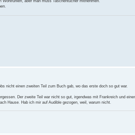
zum Wohlfühlen, aber man muss Taschentücher mitnehmen.
en.
bs nicht einen zweiten Teil zum Buch gab, wo das erste doch so gut war.
vergessen. Der zweite Teil war nicht so gut, irgendwas mit Frankreich und ein
 nach Hause. Hab ich mir auf Audible gezogen, weil, warum nicht.