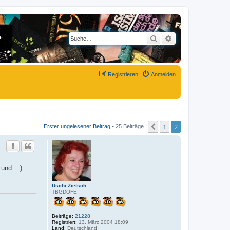
Suche
Erweiterte Suche
Registrieren
Anmelden
1
2
Vorherige
Erster ungelesener Beitrag
• 25 Beiträge
nd ...)
Uschi Zietsch
TBGDOFE
Beiträge:
21228
Registriert:
13. März 2004 18:09
Land:
Deutschland