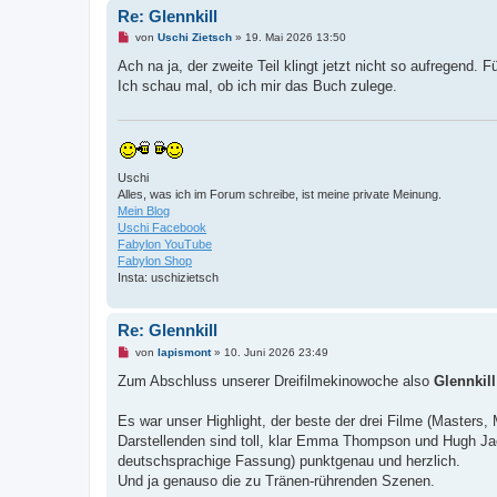
a
Re: Glennkill
g
U
von
Uschi Zietsch
»
19. Mai 2026 13:50
n
g
Ach na ja, der zweite Teil klingt jetzt nicht so aufregend. 
e
Ich schau mal, ob ich mir das Buch zulege.
l
e
s
e
n
e
r
Uschi
B
Alles, was ich im Forum schreibe, ist meine private Meinung.
e
i
Mein Blog
t
Uschi Facebook
r
Fabylon YouTube
a
Fabylon Shop
g
Insta: uschizietsch
Re: Glennkill
U
von
lapismont
»
10. Juni 2026 23:49
n
g
Zum Abschluss unserer Dreifilmekinowoche also
Glennkill
e
l
e
Es war unser Highlight, der beste der drei Filme (Masters,
s
Darstellenden sind toll, klar Emma Thompson und Hugh Ja
e
n
deutschsprachige Fassung) punktgenau und herzlich.
e
Und ja genauso die zu Tränen-rührenden Szenen.
r