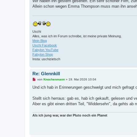
Wir haben ihn gestern gesehen. Ein sehr schöner Film, 
e
Allein schon wegen Emma Thompson muss man ihn anseh
l
e
s
e
n
e
r
Uschi
B
Alles, was ich im Forum schreibe, ist meine private Meinung.
e
i
Mein Blog
t
Uschi Facebook
r
Fabylon YouTube
a
Fabylon Shop
g
Insta: uschizietsch
Re: Glennkill
U
von
Knochenmann
»
19. Mai 2026 10:04
n
g
Und ich hab in Erinnerungen geschwelgt und mich gefragt o
e
l
e
Stellt sich herraus: gab es, hab ich gekauft, gelesen und 
s
Aber es gibt einen dritten Teil, "Widdersehn", da gehts ab
e
n
e
Als ich jung war, war der Pluto noch ein Planet
r
B
e
i
t
r