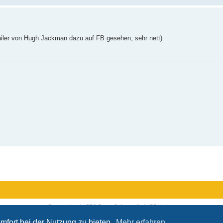
ailer von Hugh Jackman dazu auf FB gesehen, sehr nett)
Powered by
phpBB
® Forum Software © phpBB Limited
Deutsche Übersetzung durch
phpBB.de
Datenschutz
|
Nutzungsbedingungen
mfort bei der Nutzung zu bieten.
Mehr erfahren