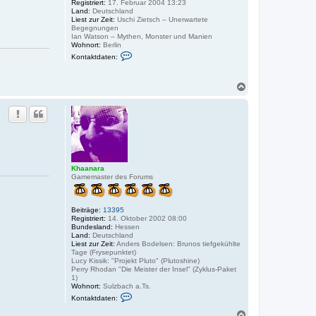
Registriert:
17. Februar 2004 13:23
i
Land:
Deutschland
e
Liest zur Zeit:
Uschi Zietsch – Unerwartete
t
Begegnungen
s
Ian Watson – Mythen, Monster und Manien
c
Wohnort:
Berlin
h
K
Kontaktdaten:
o
n
t
N
a
k
a
t
c
d
h
a
o
t
b
e
e
n
v
n
o
Khaanara
n
Gamemaster des Forums
l
a
p
i
Beiträge:
13395
s
Registriert:
14. Oktober 2002 08:00
m
Bundesland:
Hessen
o
Land:
Deutschland
n
Liest zur Zeit:
Anders Bodelsen: Brunos tiefgekühlte
t
Tage (Frysepunktet)
Lucy Kissik: "Projekt Pluto" (Plutoshine)
Perry Rhodan "Die Meister der Insel" (Zyklus-Paket
1)
Wohnort:
Sulzbach a.Ts.
K
Kontaktdaten:
o
n
N