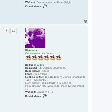
Wohnort:
Das romantische (Unter-)Allgäu
K
Kontaktdaten:
o
n
t
a
k
N
t
a
d
c
a
h
t
o
e
n
b
v
e
o
n
n
U
Khaanara
s
Gamemaster des Forums
c
h
i
Beiträge:
13395
Z
Registriert:
14. Oktober 2002 08:00
i
Bundesland:
Hessen
e
Land:
Deutschland
t
Liest zur Zeit:
Anders Bodelsen: Brunos tiefgekühlte
s
Tage (Frysepunktet)
c
Lucy Kissik: "Projekt Pluto" (Plutoshine)
h
Perry Rhodan "Die Meister der Insel" (Zyklus-Paket
1)
Wohnort:
Sulzbach a.Ts.
K
Kontaktdaten:
o
n
t
a
k