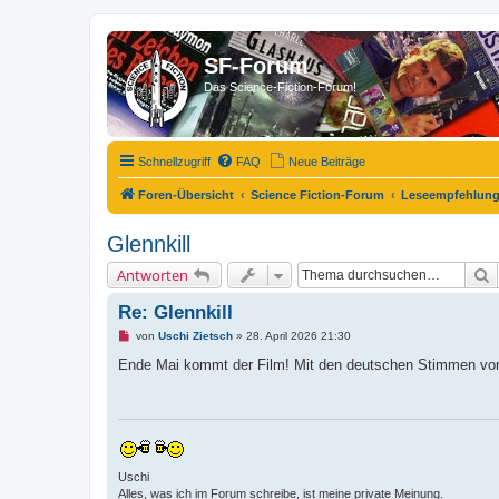
SF-Forum
Das Science-Fiction-Forum!
Schnellzugriff
FAQ
Neue Beiträge
Foren-Übersicht
Science Fiction-Forum
Leseempfehlun
Glennkill
S
Antworten
Re: Glennkill
U
von
Uschi Zietsch
»
28. April 2026 21:30
n
g
Ende Mai kommt der Film! Mit den deutschen Stimmen von
e
l
e
s
e
n
e
r
Uschi
B
Alles, was ich im Forum schreibe, ist meine private Meinung.
e