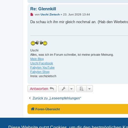
Re: Glennkill
U
von
Uschi Zietsch
»
23. Juni 2026 13:44
n
g
Da schau ich ihn mir gleich nochmal an. (Hab den Werbetr
e
l
e
s
e
n
e
r
Uschi
B
Alles, was ich im Forum schreibe, ist meine private Meinung.
e
i
Mein Blog
t
Uschi Facebook
r
Fabylon YouTube
a
Fabylon Shop
g
Insta: uschizietsch
Antworten
Zurück zu „Leseempfehlungen“
Foren-Übersicht
Diese Website nutzt Cookies, um dir den bestmöglichen Ko