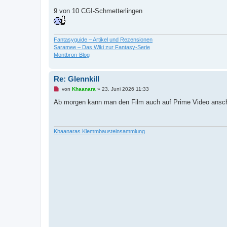
B
e
9 von 10 CGI-Schmetterlingen
i
t
r
a
g
Fantasyguide – Artikel und Rezensionen
Saramee – Das Wiki zur Fantasy-Serie
Montbron-Blog
Re: Glennkill
U
von
Khaanara
»
23. Juni 2026 11:33
n
g
Ab morgen kann man den Film auch auf Prime Video ansc
e
l
e
s
e
Khaanaras Klemmbausteinsammlung
n
e
r
B
e
i
t
r
a
g