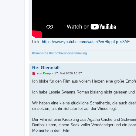
Link:
https://www.youtube.com/watch?v=HkppTp_s3AE
Khaanaras Klemmbausteinsammlung
Re: Glennkill
U
von
Doop
»
17. Mai 2026 16:27
n
g
Ich blöke für den Film aus vollem Herzen eine große Empf
e
l
e
Ich habe Leonie Swanns Roman bislang nicht gelesen und
s
e
n
Wir haben eine kleine glückliche Schafherde, die auch desh
e
einsetzen, als ihr Schäfer tot auf der Wiese legt.
r
B
e
Der Film ist eine Kreuzung aus Agatha Cristie und Schweinc
i
t
Dorfpolizisten, einem Sack voller Verdächtiger und ein paa
r
Momente in dem Film.
a
g