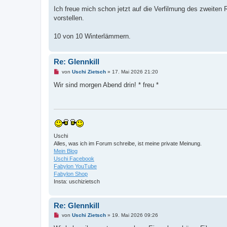
Ich freue mich schon jetzt auf die Verfilmung des zweiten R
vorstellen.
10 von 10 Winterlämmern.
Re: Glennkill
U
von
Uschi Zietsch
»
17. Mai 2026 21:20
n
g
Wir sind morgen Abend drin! * freu *
e
l
e
s
e
n
e
r
Uschi
B
Alles, was ich im Forum schreibe, ist meine private Meinung.
e
i
Mein Blog
t
Uschi Facebook
r
Fabylon YouTube
a
Fabylon Shop
g
Insta: uschizietsch
Re: Glennkill
U
von
Uschi Zietsch
»
19. Mai 2026 09:26
n
g