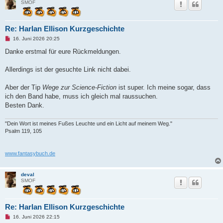
SMOF
Re: Harlan Ellison Kurzgeschichte
U
16. Juni 2026 20:25
n
g
Danke erstmal für eure Rückmeldungen.
e
l
e
Allerdings ist der gesuchte Link nicht dabei.
s
e
n
Aber der Tip
Wege zur Science-Fiction
ist super. Ich meine sogar, dass
e
ich den Band habe, muss ich gleich mal raussuchen.
r
B
Besten Dank.
e
i
t
"Dein Wort ist meines Fußes Leuchte und ein Licht auf meinem Weg."
r
Psalm 119, 105
a
g
www.fantasybuch.de
deval
SMOF
Re: Harlan Ellison Kurzgeschichte
U
16. Juni 2026 22:15
n