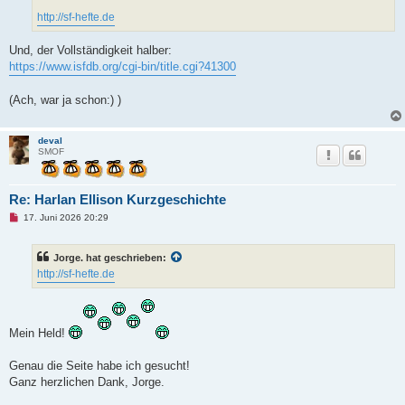
http://sf-hefte.de
Und, der Vollständigkeit halber:
https://www.isfdb.org/cgi-bin/title.cgi?41300
(Ach, war ja schon:) )
deval
SMOF
Re: Harlan Ellison Kurzgeschichte
U
17. Juni 2026 20:29
n
g
e
Jorge. hat geschrieben:
l
e
http://sf-hefte.de
s
e
n
e
r
Mein Held!
B
e
i
Genau die Seite habe ich gesucht!
t
r
Ganz herzlichen Dank, Jorge.
a
g