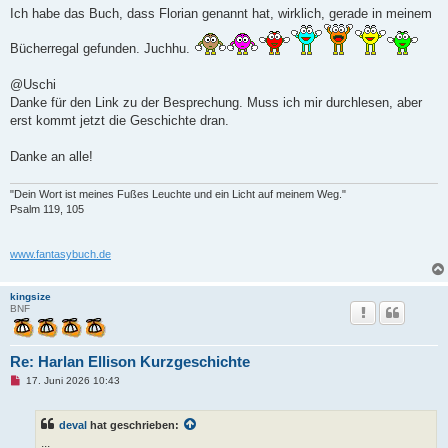
g
Ich habe das Buch, dass Florian genannt hat, wirklich, gerade in meinem
e
l
Bücherregal gefunden. Juchhu.
e
s
e
@Uschi
n
e
Danke für den Link zu der Besprechung. Muss ich mir durchlesen, aber
r
erst kommt jetzt die Geschichte dran.
B
e
i
Danke an alle!
t
r
a
g
"Dein Wort ist meines Fußes Leuchte und ein Licht auf meinem Weg."
Psalm 119, 105
www.fantasybuch.de
kingsize
BNF
Re: Harlan Ellison Kurzgeschichte
U
17. Juni 2026 10:43
n
g
e
deval
hat geschrieben:
l
e
...