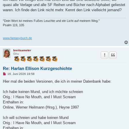
i
t
quasi alle Verlage und alle SF Reihen und Bücher nach Alphabet geliestet
r
waren. Ich finde den Link nicht mehr. Kennt den Link vielleicht jemand?
a
g
"Dein Wort ist meines Fußes Leuchte und ein Licht auf meinem Weg."
Psalm 119, 105
www.fantasybuch.de
breitsameter
Ghu
Re: Harlan Ellison Kurzgeschichte
U
16. Juni 2026 19:58
n
g
Hier mal die beiden Versionen, die ich in meiner Datenbank habe:
e
l
e
Ich habe keinen Mund, und ich möchte schreien
s
Orig.: I Have No Mouth, and I Must Scream
e
n
Enthalten in:
e
Online, Werner Heilmann (Hrsg.), Heyne 1997
r
B
e
Ich will schreien und habe keinen Mund
i
t
Orig.: I Have No Mouth, and I Must Scream
r
Enthalten in:
a