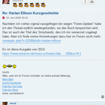
TBGDOFE
i
t
r
a
g
Re: Harlan Ellison Kurzgeschichte
U
16. Juni 2026 20:21
n
g
Nachdem ich vorher zigmal rausgeflogen bin wegen "Foren-Update" habe
e
ich den Thread endlich wiedergefunden, wo das Buch besprochen wird.
l
e
Das ist auch der Titel des Storybands, den ich mir seinerzeit zugelegt
s
habe. Aber ich finde meine Anmerkungen dazu hier im Forum nicht mehr.
e
n
viewtopic.php?t=10289&hilit=harlan+ellison
e
r
B
Es ist diese Ausgabe von 2014:
e
https://www.amazon.de/muss-schreien-hab ... 109&sr=8-1
i
t
r
a
g
Uschi
Alles, was ich im Forum schreibe, ist meine private Meinung.
Mein Blog
Uschi Facebook
Fabylon YouTube
Fabylon Shop
Insta: uschizietsch
deval