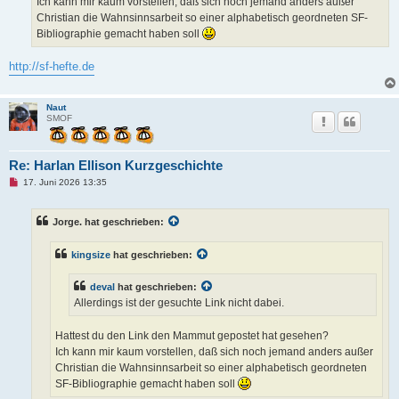
Ich kann mir kaum vorstellen, daß sich noch jemand anders außer
i
t
Christian die Wahnsinnsarbeit so einer alphabetisch geordneten SF-
r
Bibliographie gemacht haben soll
a
g
http://sf-hefte.de
Naut
SMOF
Re: Harlan Ellison Kurzgeschichte
U
17. Juni 2026 13:35
n
g
e
Jorge. hat geschrieben:
l
e
s
kingsize
hat geschrieben:
e
n
e
deval
hat geschrieben:
r
B
Allerdings ist der gesuchte Link nicht dabei.
e
i
t
Hattest du den Link den Mammut gepostet hat gesehen?
r
Ich kann mir kaum vorstellen, daß sich noch jemand anders außer
a
g
Christian die Wahnsinnsarbeit so einer alphabetisch geordneten
SF-Bibliographie gemacht haben soll