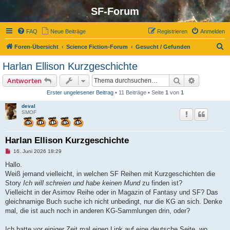
SF-Forum
FAQ
Neue Beiträge
Registrieren
Anmelden
S
Foren-Übersicht
Science Fiction-Forum
Gesucht / Gefunden
u
Harlan Ellison Kurzgeschichte
c
Suche
Erweiterte
Antworten
h
Erster ungelesener Beitrag
• 11 Beiträge • Seite
1
von
1
e
deval
SMOF
Harlan Ellison Kurzgeschichte
U
16. Juni 2026 18:29
n
g
Hallo.
e
Weiß jemand vielleicht, in welchen SF Reihen mit Kurzgeschichten die
l
e
Story
Ich will schreien und habe keinen Mund
zu finden ist?
s
Vielleicht in der Asimov Reihe oder in Magazin of Fantasy und SF? Das
e
n
gleichnamige Buch suche ich nicht unbedingt, nur die KG an sich. Denke
e
mal, die ist auch noch in anderen KG-Sammlungen drin, oder?
r
B
e
Ich hatte vor einiger Zeit mal einen Link auf eine deutsche Seite, wo