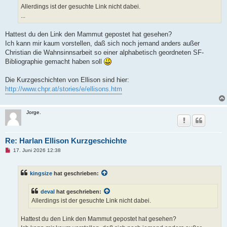
s
Allerdings ist der gesuchte Link nicht dabei.
e
n
...
e
r
B
Hattest du den Link den Mammut gepostet hat gesehen?
e
Ich kann mir kaum vorstellen, daß sich noch jemand anders außer
i
t
Christian die Wahnsinnsarbeit so einer alphabetisch geordneten SF-
r
Bibliographie gemacht haben soll
a
g
Die Kurzgeschichten von Ellison sind hier:
http://www.chpr.at/stories/e/ellisons.htm
Jorge.
Re: Harlan Ellison Kurzgeschichte
U
17. Juni 2026 12:38
n
g
e
kingsize
hat geschrieben:
l
e
s
deval
hat geschrieben:
e
n
Allerdings ist der gesuchte Link nicht dabei.
e
r
B
Hattest du den Link den Mammut gepostet hat gesehen?
e