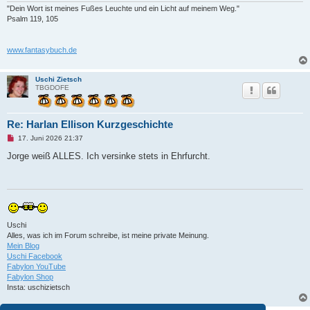
"Dein Wort ist meines Fußes Leuchte und ein Licht auf meinem Weg."
Psalm 119, 105
www.fantasybuch.de
Uschi Zietsch
TBGDOFE
Re: Harlan Ellison Kurzgeschichte
U
17. Juni 2026 21:37
n
g
Jorge weiß ALLES. Ich versinke stets in Ehrfurcht.
e
l
e
s
e
n
e
r
Uschi
B
Alles, was ich im Forum schreibe, ist meine private Meinung.
e
i
Mein Blog
t
Uschi Facebook
r
Fabylon YouTube
a
Fabylon Shop
g
Insta: uschizietsch