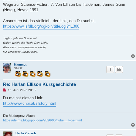
g
Wege zur Science-Fiction. 7. Von Ellison bis Haldeman, James Gunn
(Hrsg.), Heyne 1991
Ansonsten ist das vielleicht der Link, den Du suchst:
https://www.isfdb.org/cgi-bin/title.cgi?41300
Täglich geht die Sonne auf,
täglich weicht die Nacht Dem Licht.
Alles siehst du irgendwann wieder,
nur verliehene Bücher nicht.
Mammut
SMOF
Re: Harlan Ellison Kurzgeschichte
U
16. Juni 2026 20:02
n
g
Du meinst diesen Link:
e
http://www.chpr.at/sfstory.html
l
e
s
e
Die Moderproz-Akten
n
https://defms.blogspot.com/2026/06/hube ... t-die.html
e
r
B
Uschi Zietsch
e