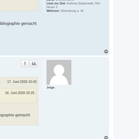
Liest zur Zeit:
Andrzej Sapkowski, Der
Hexer 2
Wohnort:
Obernburg a. M.
ibliographie gemacht
N
a
c
h
o
b
e
n
17. Juni 2026 10:43
Jorge.
16. Juni 2026 20:25
iographie gemacht
N