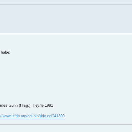
 habe:
James Gunn (Hrsg.), Heyne 1991
://www.isfdb.org/cgi-bin/title.cgi?41300