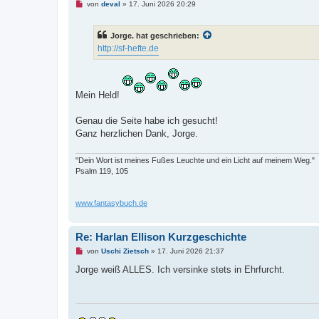
U
von
deval
»
17. Juni 2026 20:29
n
g
e
Jorge. hat geschrieben:
l
e
http://sf-hefte.de
s
e
n
e
r
Mein Held!
B
e
i
Genau die Seite habe ich gesucht!
t
r
Ganz herzlichen Dank, Jorge.
a
g
"Dein Wort ist meines Fußes Leuchte und ein Licht auf meinem Weg."
Psalm 119, 105
www.fantasybuch.de
Re: Harlan Ellison Kurzgeschichte
U
von
Uschi Zietsch
»
17. Juni 2026 21:37
n
g
Jorge weiß ALLES. Ich versinke stets in Ehrfurcht.
e
l
e
s
e
n