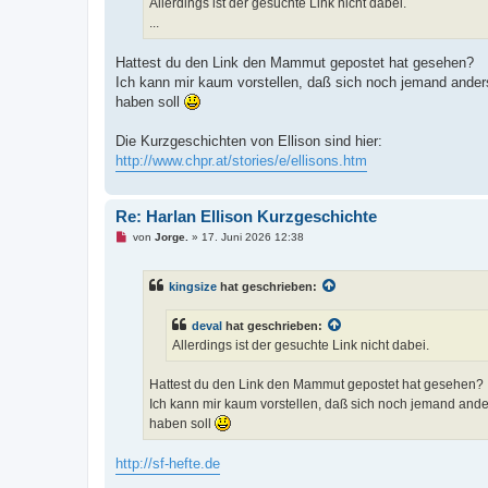
Allerdings ist der gesuchte Link nicht dabei.
e
n
...
e
r
B
Hattest du den Link den Mammut gepostet hat gesehen?
e
Ich kann mir kaum vorstellen, daß sich noch jemand ander
i
t
haben soll
r
a
g
Die Kurzgeschichten von Ellison sind hier:
http://www.chpr.at/stories/e/ellisons.htm
Re: Harlan Ellison Kurzgeschichte
U
von
Jorge.
»
17. Juni 2026 12:38
n
g
e
kingsize
hat geschrieben:
l
e
s
deval
hat geschrieben:
e
n
Allerdings ist der gesuchte Link nicht dabei.
e
r
B
Hattest du den Link den Mammut gepostet hat gesehen?
e
Ich kann mir kaum vorstellen, daß sich noch jemand and
i
t
haben soll
r
a
g
http://sf-hefte.de