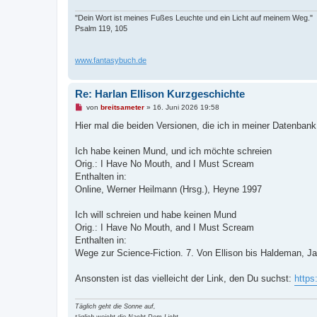
i
t
"Dein Wort ist meines Fußes Leuchte und ein Licht auf meinem Weg."
r
Psalm 119, 105
a
g
www.fantasybuch.de
Re: Harlan Ellison Kurzgeschichte
U
von
breitsameter
»
16. Juni 2026 19:58
n
g
Hier mal die beiden Versionen, die ich in meiner Datenbank
e
l
e
Ich habe keinen Mund, und ich möchte schreien
s
Orig.: I Have No Mouth, and I Must Scream
e
n
Enthalten in:
e
Online, Werner Heilmann (Hrsg.), Heyne 1997
r
B
e
Ich will schreien und habe keinen Mund
i
t
Orig.: I Have No Mouth, and I Must Scream
r
Enthalten in:
a
g
Wege zur Science-Fiction. 7. Von Ellison bis Haldeman, 
Ansonsten ist das vielleicht der Link, den Du suchst:
https
Täglich geht die Sonne auf,
täglich weicht die Nacht Dem Licht.