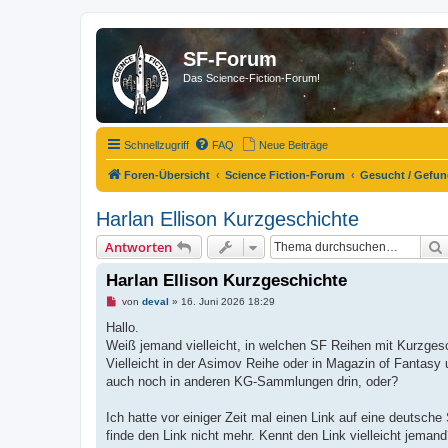
SF-Forum
Das Science-Fiction-Forum!
Schnellzugriff
FAQ
Neue Beiträge
Foren-Übersicht
Science Fiction-Forum
Gesucht / Gefu
Harlan Ellison Kurzgeschichte
Antworten
Harlan Ellison Kurzgeschichte
U
von
deval
»
16. Juni 2026 18:29
n
g
Hallo.
e
Weiß jemand vielleicht, in welchen SF Reihen mit Kurzges
l
e
Vielleicht in der Asimov Reihe oder in Magazin of Fantasy
s
auch noch in anderen KG-Sammlungen drin, oder?
e
n
e
Ich hatte vor einiger Zeit mal einen Link auf eine deutsch
r
B
finde den Link nicht mehr. Kennt den Link vielleicht jeman
e