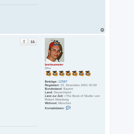
d
a
t
e
n
v
o
n
N
d
a
e
c
v
h
a
l
o
b
e
n
breitsameter
Ghu
Beiträge:
12587
Registriert:
25. Dezember 2001 00:00
Bundesland:
Bayern
Land:
Deutschland
Liest zur Zeit:
»The Book of Skulls« von
Robert Silverberg
Wohnort:
München
K
Kontaktdaten:
o
n
t
a
k
t
d