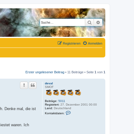
Suche
Erweiterte Suche
Registrieren
Anmelden
Erster ungelesener Beitrag
• 11 Beiträge • Seite
1
von
1
deval
SMOF
Beiträge:
5011
Registriert:
27. Dezember 2001 00:00
Land:
Deutschland
h. Denke mal, die ist
K
Kontaktdaten:
o
n
t
iestet waren. Ich
a
k
t