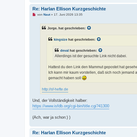
Re: Harlan Ellison Kurzgeschichte
U
von
Naut
»
17. Juni 2026 13:35
n
g
e
Jorge. hat geschrieben:
l
e
s
kingsize
hat geschrieben:
e
n
e
deval
hat geschrieben:
r
B
Allerdings ist der gesuchte Link nicht dabei.
e
i
t
Hattest du den Link den Mammut gepostet hat geseh
r
Ich kann mir kaum vorstellen, daß sich noch jemand 
a
g
gemacht haben soll
http://sf-hefte.de
Und, der Vollständigkeit halber:
https://www.isfdb.org/cgi-bin/title.cgi?41300
(Ach, war ja schon:) )
Re: Harlan Ellison Kurzgeschichte