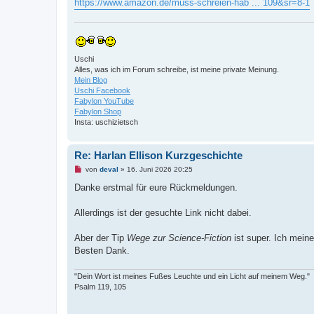
https://www.amazon.de/muss-schreien-hab ... 109&sr=8-1
r
B
e
i
t
r
a
Uschi
g
Alles, was ich im Forum schreibe, ist meine private Meinung.
Mein Blog
Uschi Facebook
Fabylon YouTube
Fabylon Shop
Insta: uschizietsch
Re: Harlan Ellison Kurzgeschichte
U
von
deval
»
16. Juni 2026 20:25
n
g
Danke erstmal für eure Rückmeldungen.
e
l
e
Allerdings ist der gesuchte Link nicht dabei.
s
e
n
Aber der Tip
Wege zur Science-Fiction
ist super. Ich mein
e
Besten Dank.
r
B
e
"Dein Wort ist meines Fußes Leuchte und ein Licht auf meinem Weg."
i
t
Psalm 119, 105
r
a
g