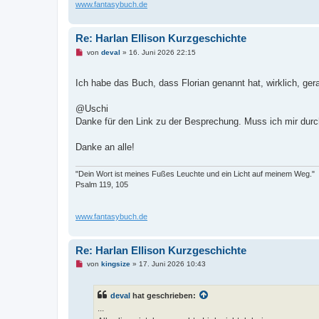
www.fantasybuch.de
Re: Harlan Ellison Kurzgeschichte
U
von
deval
»
16. Juni 2026 22:15
n
g
e
Ich habe das Buch, dass Florian genannt hat, wirklich, g
l
e
s
@Uschi
e
Danke für den Link zu der Besprechung. Muss ich mir durch
n
e
r
Danke an alle!
B
e
i
t
"Dein Wort ist meines Fußes Leuchte und ein Licht auf meinem Weg."
r
Psalm 119, 105
a
g
www.fantasybuch.de
Re: Harlan Ellison Kurzgeschichte
U
von
kingsize
»
17. Juni 2026 10:43
n
g
e
deval
hat geschrieben:
l
e
...
s