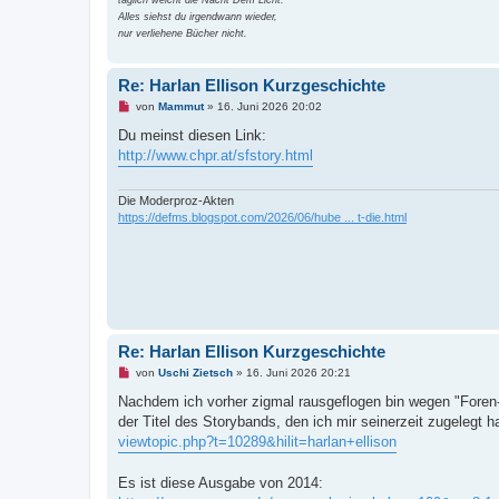
Alles siehst du irgendwann wieder,
nur verliehene Bücher nicht.
Re: Harlan Ellison Kurzgeschichte
U
von
Mammut
»
16. Juni 2026 20:02
n
g
Du meinst diesen Link:
e
http://www.chpr.at/sfstory.html
l
e
s
e
Die Moderproz-Akten
n
https://defms.blogspot.com/2026/06/hube ... t-die.html
e
r
B
e
i
t
r
a
g
Re: Harlan Ellison Kurzgeschichte
U
von
Uschi Zietsch
»
16. Juni 2026 20:21
n
g
Nachdem ich vorher zigmal rausgeflogen bin wegen "Foren
e
der Titel des Storybands, den ich mir seinerzeit zugelegt
l
e
viewtopic.php?t=10289&hilit=harlan+ellison
s
e
n
Es ist diese Ausgabe von 2014:
e