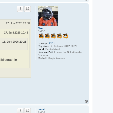
a
c
h
o
b
e
n
17. Juni 2026 12:38
Naut
SMOF
17. Juni 2026 10:43
16. Juni 2026 20:25
Beiträge:
2916
Registriert:
2. Februar 2012 08:29
Land:
Deutschland
Liest zur Zeit:
Loewe: Im Schatten der
Shaterra
Mitchell: Utopia Avenue
ibliographie
N
a
c
deval
h
SMOF