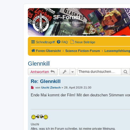
SF-Forum
Das Science-Fiction-Forum!
Schnellzugriff
FAQ
Neue Beiträge
Foren-Übersicht
Science Fiction-Forum
Leseempfehlun
Glennkill
S
Antworten
Re: Glennkill
U
von
Uschi Zietsch
»
28. April 2026 21:30
n
g
Ende Mai kommt der Film! Mit den deutschen Stimmen von
e
l
e
s
e
n
e
r
Uschi
B
Alles, was ich im Forum schreibe, ist meine private Meinung.
e