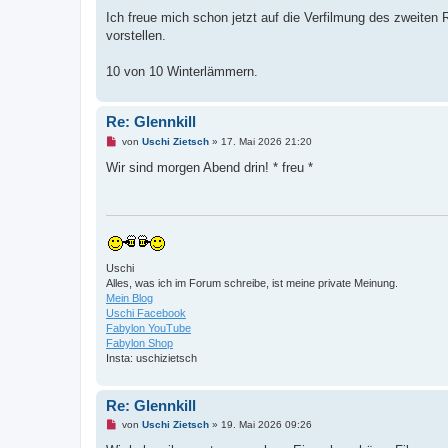
Ich freue mich schon jetzt auf die Verfilmung des zweiten R
vorstellen.
10 von 10 Winterlämmern.
Re: Glennkill
U
von
Uschi Zietsch
»
17. Mai 2026 21:20
n
g
Wir sind morgen Abend drin! * freu *
e
l
e
s
e
n
e
r
Uschi
B
Alles, was ich im Forum schreibe, ist meine private Meinung.
e
i
Mein Blog
t
Uschi Facebook
r
Fabylon YouTube
a
Fabylon Shop
g
Insta: uschizietsch
Re: Glennkill
U
von
Uschi Zietsch
»
19. Mai 2026 09:26
n
g