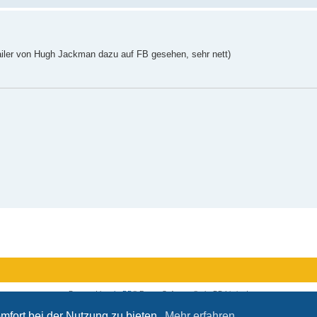
ailer von Hugh Jackman dazu auf FB gesehen, sehr nett)
Powered by
phpBB
® Forum Software © phpBB Limited
Deutsche Übersetzung durch
phpBB.de
Datenschutz
|
Nutzungsbedingungen
mfort bei der Nutzung zu bieten.
Mehr erfahren