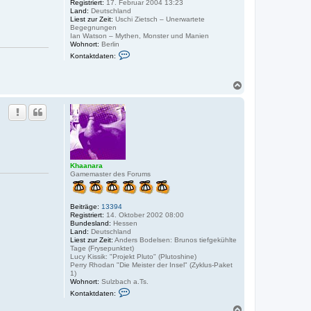
Registriert:
17. Februar 2004 13:23
i
Land:
Deutschland
e
Liest zur Zeit:
Uschi Zietsch – Unerwartete
t
Begegnungen
s
Ian Watson – Mythen, Monster und Manien
c
Wohnort:
Berlin
h
K
Kontaktdaten:
o
n
t
N
a
k
a
t
c
d
h
a
o
t
b
e
e
n
v
n
o
Khaanara
n
Gamemaster des Forums
l
a
p
i
Beiträge:
13394
s
Registriert:
14. Oktober 2002 08:00
m
Bundesland:
Hessen
o
Land:
Deutschland
n
Liest zur Zeit:
Anders Bodelsen: Brunos tiefgekühlte
t
Tage (Frysepunktet)
Lucy Kissik: "Projekt Pluto" (Plutoshine)
Perry Rhodan "Die Meister der Insel" (Zyklus-Paket
1)
Wohnort:
Sulzbach a.Ts.
K
Kontaktdaten:
o
n
N