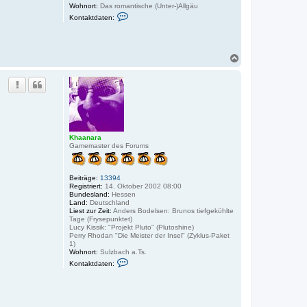
Wohnort:
Das romantische (Unter-)Allgäu
K
Kontaktdaten:
o
n
t
a
k
N
t
a
d
c
a
h
t
o
e
n
b
v
e
o
n
n
U
Khaanara
s
Gamemaster des Forums
c
h
i
Beiträge:
13394
Z
Registriert:
14. Oktober 2002 08:00
i
Bundesland:
Hessen
e
Land:
Deutschland
t
Liest zur Zeit:
Anders Bodelsen: Brunos tiefgekühlte
s
Tage (Frysepunktet)
c
Lucy Kissik: "Projekt Pluto" (Plutoshine)
h
Perry Rhodan "Die Meister der Insel" (Zyklus-Paket
1)
Wohnort:
Sulzbach a.Ts.
K
Kontaktdaten:
o
n
t
a
k