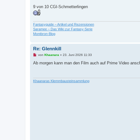
B
e
9 von 10 CGI-Schmetterlingen
i
t
r
a
g
Fantasyguide – Artikel und Rezensionen
Saramee – Das Wiki zur Fantasy-Serie
Montbron-Blog
Re: Glennkill
U
von
Khaanara
»
23. Juni 2026 11:33
n
g
Ab morgen kann man den Film auch auf Prime Video ansc
e
l
e
s
e
Khaanaras Klemmbausteinsammlung
n
e
r
B
e
i
t
r
a
g