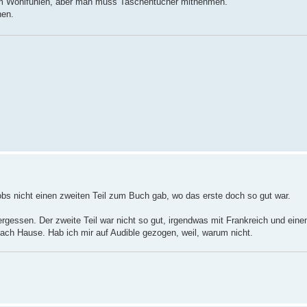
zum Wohlfühlen, aber man muss Taschentücher mitnehmen.
en.
bs nicht einen zweiten Teil zum Buch gab, wo das erste doch so gut war.
vergessen. Der zweite Teil war nicht so gut, irgendwas mit Frankreich und ein
 nach Hause. Hab ich mir auf Audible gezogen, weil, warum nicht.