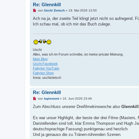
a
Re: Glennkill
g
U
von
Uschi Zietsch
»
19. Mai 2026 13:50
n
g
Ach na ja, der zweite Teil klingt jetzt nicht so aufregend. 
e
Ich schau mal, ob ich mir das Buch zulege.
l
e
s
e
n
e
r
Uschi
B
Alles, was ich im Forum schreibe, ist meine private Meinung.
e
i
Mein Blog
t
Uschi Facebook
r
Fabylon YouTube
a
Fabylon Shop
g
Insta: uschizietsch
Re: Glennkill
U
von
lapismont
»
10. Juni 2026 23:49
n
g
Zum Abschluss unserer Dreifilmekinowoche also
Glennkill
e
l
e
Es war unser Highlight, der beste der drei Filme (Masters,
s
Darstellenden sind toll, klar Emma Thompson und Hugh Ja
e
n
deutschsprachige Fassung) punktgenau und herzlich.
e
Und ja genauso die zu Tränen-rührenden Szenen.
r