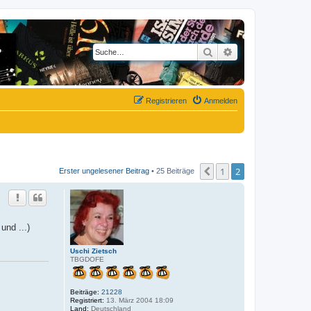
Suche
Erweiterte Suche
Registrieren
Anmelden
1
2
Vorherige
Erster ungelesener Beitrag
• 25 Beiträge
nd ...)
Uschi Zietsch
TBGDOFE
Beiträge:
21228
Registriert:
13. März 2004 18:09
Land:
Deutschland