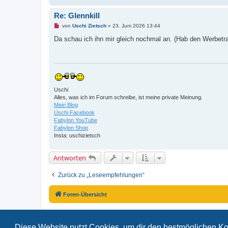
Re: Glennkill
U
von
Uschi Zietsch
»
23. Juni 2026 13:44
n
g
Da schau ich ihn mir gleich nochmal an. (Hab den Werbetr
e
l
e
s
e
n
e
r
Uschi
B
Alles, was ich im Forum schreibe, ist meine private Meinung.
e
i
Mein Blog
t
Uschi Facebook
r
Fabylon YouTube
a
Fabylon Shop
g
Insta: uschizietsch
Antworten
Zurück zu „Leseempfehlungen“
Foren-Übersicht
Diese Website nutzt Cookies, um dir den bestmöglichen Ko