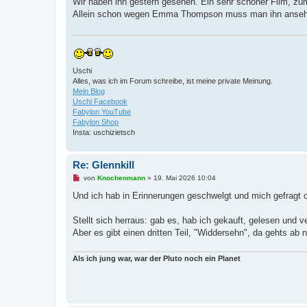
Wir haben ihn gestern gesehen. Ein sehr schöner Film, 
e
Allein schon wegen Emma Thompson muss man ihn anseh
l
e
s
e
n
e
r
Uschi
B
Alles, was ich im Forum schreibe, ist meine private Meinung.
e
i
Mein Blog
t
Uschi Facebook
r
Fabylon YouTube
a
Fabylon Shop
g
Insta: uschizietsch
Re: Glennkill
U
von
Knochenmann
»
19. Mai 2026 10:04
n
g
Und ich hab in Erinnerungen geschwelgt und mich gefragt o
e
l
e
Stellt sich herraus: gab es, hab ich gekauft, gelesen und 
s
Aber es gibt einen dritten Teil, "Widdersehn", da gehts ab
e
n
e
Als ich jung war, war der Pluto noch ein Planet
r
B
e
i
t
r