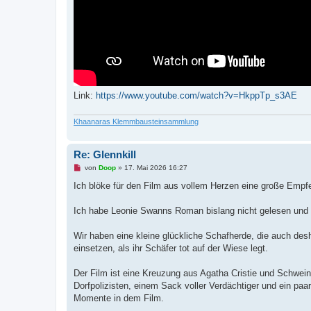
Link:
https://www.youtube.com/watch?v=HkppTp_s3AE
Khaanaras Klemmbausteinsammlung
Re: Glennkill
U
von
Doop
»
17. Mai 2026 16:27
n
g
Ich blöke für den Film aus vollem Herzen eine große Empf
e
l
e
Ich habe Leonie Swanns Roman bislang nicht gelesen und
s
e
n
Wir haben eine kleine glückliche Schafherde, die auch desh
e
einsetzen, als ihr Schäfer tot auf der Wiese legt.
r
B
e
Der Film ist eine Kreuzung aus Agatha Cristie und Schweinc
i
t
Dorfpolizisten, einem Sack voller Verdächtiger und ein paa
r
Momente in dem Film.
a
g