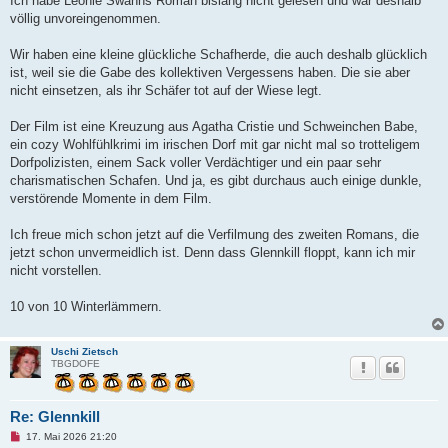
Ich habe Leonie Swanns Roman bislang nicht gelesen und war deshalb
s
völlig unvoreingenommen.
e
n
e
Wir haben eine kleine glückliche Schafherde, die auch deshalb glücklich
r
B
ist, weil sie die Gabe des kollektiven Vergessens haben. Die sie aber
e
nicht einsetzen, als ihr Schäfer tot auf der Wiese legt.
i
t
r
Der Film ist eine Kreuzung aus Agatha Cristie und Schweinchen Babe,
a
g
ein cozy Wohlfühlkrimi im irischen Dorf mit gar nicht mal so trotteligem
Dorfpolizisten, einem Sack voller Verdächtiger und ein paar sehr
charismatischen Schafen. Und ja, es gibt durchaus auch einige dunkle,
verstörende Momente in dem Film.
Ich freue mich schon jetzt auf die Verfilmung des zweiten Romans, die
jetzt schon unvermeidlich ist. Denn dass Glennkill floppt, kann ich mir
nicht vorstellen.
10 von 10 Winterlämmern.
Uschi Zietsch
TBGDOFE
Re: Glennkill
U
17. Mai 2026 21:20
n