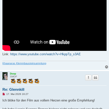
Link:
https://www.youtube.com/watch?v=HkppTp_s3AE
Khaanaras Klemmbausteinsammlung
Doop
SMOF
Re: Glennkill
U
17. Mai 2026 16:27
n
g
Ich blöke für den Film aus vollem Herzen eine große Empfehlung!
e
l
e