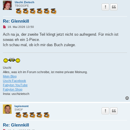
Uschi Zietsch
TBGDOFE
Re: Glennkill
U
19. Mai 2026 13:50
n
g
Ach na ja, der zweite Teil klingt jetzt nicht so aufregend. Für mich ist
e
sowas eh ein 1-Piece.
l
e
Ich schau mal, ob ich mir das Buch zulege.
s
e
n
e
r
B
Uschi
e
i
Alles, was ich im Forum schreibe, ist meine private Meinung.
t
Mein Blog
r
Uschi Facebook
a
Fabylon YouTube
g
Fabylon Shop
Insta: uschizietsch
lapismont
SMOF
Re: Glennkill