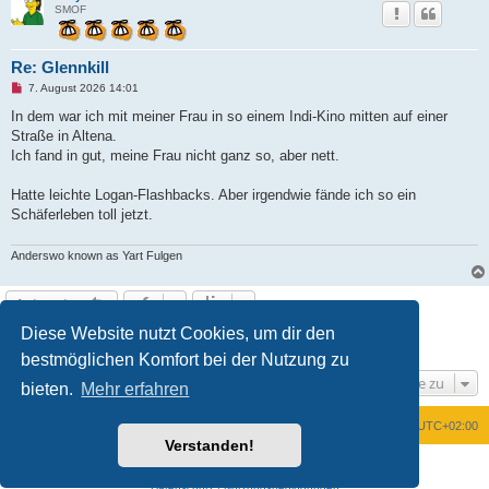
SMOF
Re: Glennkill
U
7. August 2026 14:01
n
g
In dem war ich mit meiner Frau in so einem Indi-Kino mitten auf einer
e
Straße in Altena.
l
e
Ich fand in gut, meine Frau nicht ganz so, aber nett.
s
e
n
Hatte leichte Logan-Flashbacks. Aber irgendwie fände ich so ein
e
Schäferleben toll jetzt.
r
B
e
Anderswo known as Yart Fulgen
i
t
r
a
Antworten
g
Diese Website nutzt Cookies, um dir den
1
2
Vorherige
26 Beiträge
bestmöglichen Komfort bei der Nutzung zu
Gehe zu
bieten.
Mehr erfahren
Foren-Übersicht
Alle Zeiten sind
UTC+02:00
Verstanden!
Powered by
phpBB
® Forum Software © phpBB Limited
Deutsche Übersetzung durch
phpBB.de
Datenschutz
|
Nutzungsbedingungen