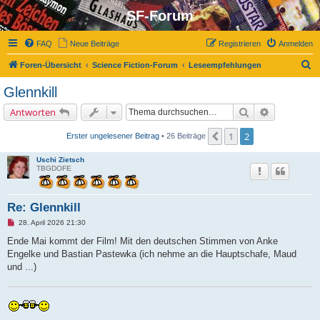
SF-Forum
FAQ
Neue Beiträge
Registrieren
Anmelden
S
Foren-Übersicht
Science Fiction-Forum
Leseempfehlungen
u
Glennkill
c
Suche
Erweiterte 
Antworten
h
e
1
2
Vorherige
Erster ungelesener Beitrag
• 26 Beiträge
Uschi Zietsch
TBGDOFE
Re: Glennkill
U
28. April 2026 21:30
n
g
Ende Mai kommt der Film! Mit den deutschen Stimmen von Anke
e
Engelke und Bastian Pastewka (ich nehme an die Hauptschafe, Maud
l
e
und ...)
s
e
n
e
r
B