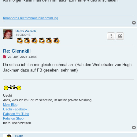
Ab morgen kann man den Film auch auf Prime Video anschauen!
e
l
e
s
e
Khaanaras Klemmbausteinsammlung
n
e
r
Uschi Zietsch
B
TBGDOFE
e
i
t
r
Re: Glennkill
a
g
U
23. Juni 2026 13:44
n
g
Da schau ich ihn mir gleich nochmal an. (Hab den Werbetrailer von Hugh
e
Jackman dazu auf FB gesehen, sehr nett)
l
e
s
e
n
e
r
Uschi
B
Alles, was ich im Forum schreibe, ist meine private Meinung.
e
i
Mein Blog
t
Uschi Facebook
r
Fabylon YouTube
a
Fabylon Shop
g
Insta: uschizietsch
Bully