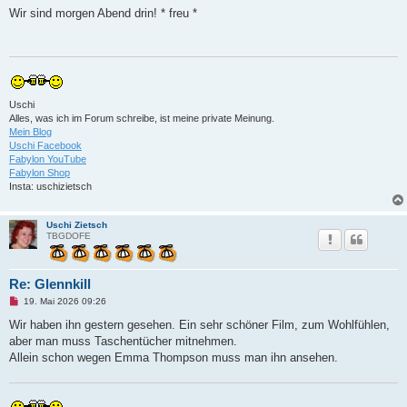
g
Wir sind morgen Abend drin! * freu *
e
l
e
s
e
n
e
r
Uschi
B
Alles, was ich im Forum schreibe, ist meine private Meinung.
e
i
Mein Blog
t
Uschi Facebook
r
Fabylon YouTube
a
Fabylon Shop
g
Insta: uschizietsch
Uschi Zietsch
TBGDOFE
Re: Glennkill
U
19. Mai 2026 09:26
n
g
Wir haben ihn gestern gesehen. Ein sehr schöner Film, zum Wohlfühlen,
e
aber man muss Taschentücher mitnehmen.
l
e
Allein schon wegen Emma Thompson muss man ihn ansehen.
s
e
n
e