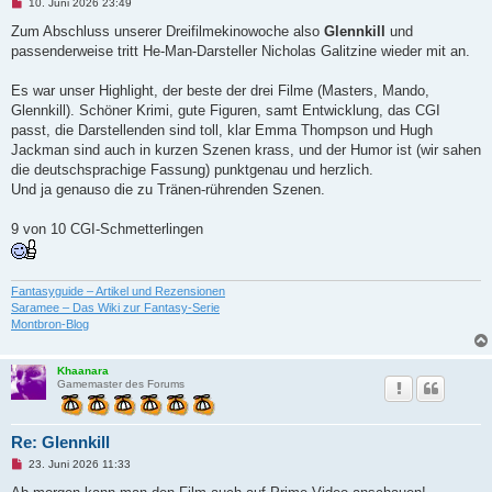
U
10. Juni 2026 23:49
n
g
Zum Abschluss unserer Dreifilmekinowoche also
Glennkill
und
e
passenderweise tritt He-Man-Darsteller Nicholas Galitzine wieder mit an.
l
e
s
Es war unser Highlight, der beste der drei Filme (Masters, Mando,
e
n
Glennkill). Schöner Krimi, gute Figuren, samt Entwicklung, das CGI
e
passt, die Darstellenden sind toll, klar Emma Thompson und Hugh
r
B
Jackman sind auch in kurzen Szenen krass, und der Humor ist (wir sahen
e
die deutschsprachige Fassung) punktgenau und herzlich.
i
t
Und ja genauso die zu Tränen-rührenden Szenen.
r
a
g
9 von 10 CGI-Schmetterlingen
Fantasyguide – Artikel und Rezensionen
Saramee – Das Wiki zur Fantasy-Serie
Montbron-Blog
Khaanara
Gamemaster des Forums
Re: Glennkill
U
23. Juni 2026 11:33
n
g