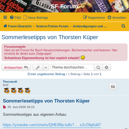
SF-Forum
FAQ
Neue Beiträge
Registrieren
Anmelden
S
Foren-Übersicht
Science Fiction-Forum
Ankündigungen und Neuerscheinungen
u
Sommerlesetipps von Thorsten Küper
c
Forumsregeln
h
Dies ist ein Forum für Buch-Neuerscheinungen. Büchermacher und Autoren: Hier
erreicht ihr direkt eure Zielgruppe!
e
Schamlose Eigenwerbung ist hier explizit erlaubt!
Suche
Erweiterte 
Antworten
Erster ungelesener Beitrag
• 1 Beitrag • Seite
1
von
1
ThorstenK
BNF
Sommerlesetipps von Thorsten Küper
U
25. Juni 2026 16:13
n
g
Sommerlesetipps aus eigenem Anbau:
e
l
e
https://youtube.com/shorts/QHE0Rp-Iu9s? ... x2cZ9qAd47
s