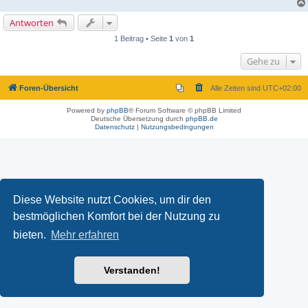
e
n
Antworten
e
r
B
1 Beitrag • Seite
1
von
1
e
i
Gehe zu
t
r
a
g
Foren-Übersicht
Alle Zeiten sind
UTC+02:00
Powered by
phpBB
® Forum Software © phpBB Limited
Deutsche Übersetzung durch
phpBB.de
Datenschutz
|
Nutzungsbedingungen
Diese Website nutzt Cookies, um dir den
bestmöglichen Komfort bei der Nutzung zu
bieten.
Mehr erfahren
Verstanden!