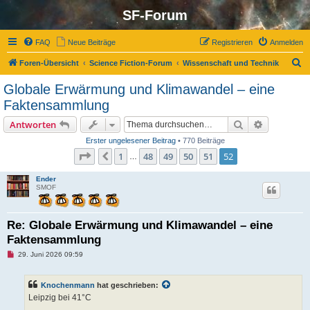
SF-Forum
FAQ
Neue Beiträge
Registrieren
Anmelden
S
Foren-Übersicht
Science Fiction-Forum
Wissenschaft und Technik
u
Globale Erwärmung und Klimawandel – eine
c
Faktensammlung
h
Suche
Erweiterte
Antworten
e
Erster ungelesener Beitrag
• 770 Beiträge
Seite
52
von
52
1
48
49
50
51
52
Vorherige
…
Ender
SMOF
Re: Globale Erwärmung und Klimawandel – eine
Faktensammlung
U
29. Juni 2026 09:59
n
g
e
Knochenmann
hat geschrieben:
l
e
Leipzig bei 41°C
s