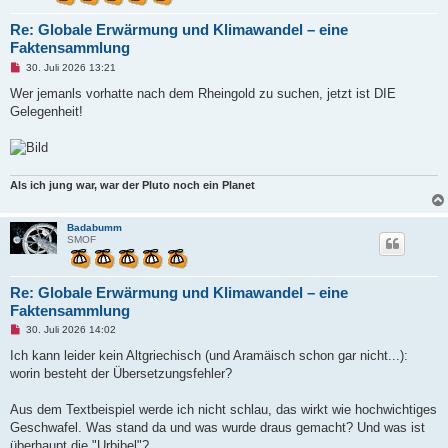
Re: Globale Erwärmung und Klimawandel – eine
Faktensammlung
U
30. Juli 2026 13:21
n
g
Wer jemanls vorhatte nach dem Rheingold zu suchen, jetzt ist DIE
e
Gelegenheit!
l
e
s
e
n
e
Als ich jung war, war der Pluto noch ein Planet
r
B
e
i
Badabumm
t
SMOF
r
a
g
Re: Globale Erwärmung und Klimawandel – eine
Faktensammlung
U
30. Juli 2026 14:02
n
g
Ich kann leider kein Altgriechisch (und Aramäisch schon gar nicht...):
e
worin besteht der Übersetzungsfehler?
l
e
s
Aus dem Textbeispiel werde ich nicht schlau, das wirkt wie hochwichtiges
e
n
Geschwafel. Was stand da und was wurde draus gemacht? Und was ist
e
überhaupt die "Urbibel"?