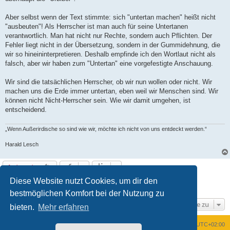
r
B
e
Aber selbst wenn der Text stimmte: sich "untertan machen" heißt nicht
i
t
"ausbeuten"! Als Herrscher ist man auch für seine Untertanen
r
verantwortlich. Man hat nicht nur Rechte, sondern auch Pflichten. Der
a
g
Fehler liegt nicht in der Übersetzung, sondern in der Gummidehnung, die
wir so hineininterpretieren. Deshalb empfinde ich den Wortlaut nicht als
falsch, aber wir haben zum "Untertan" eine vorgefestigte Anschauung.
Wir sind die tatsächlichen Herrscher, ob wir nun wollen oder nicht. Wir
machen uns die Erde immer untertan, eben weil wir Menschen sind. Wir
können nicht Nicht-Herrscher sein. Wie wir damit umgehen, ist
entscheidend.
„Wenn Außerirdische so sind wie wir, möchte ich nicht von uns entdeckt werden.“
Harald Lesch
Antworten
Diese Website nutzt Cookies, um dir den
Seite
52
von
52
1
48
49
50
51
52
Vorherige
770 Beiträge
…
bestmöglichen Komfort bei der Nutzung zu
Gehe zu
bieten.
Mehr erfahren
Foren-Übersicht
Alle Zeiten sind
UTC+02:00