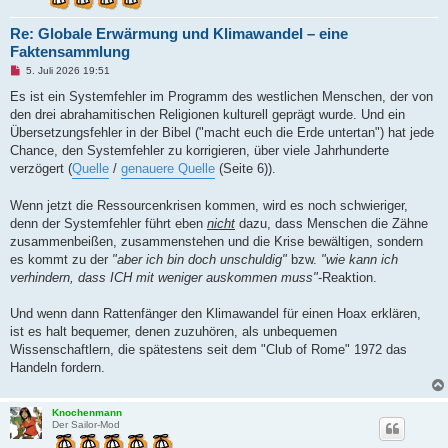
e
i
Re: Globale Erwärmung und Klimawandel – eine
t
r
Faktensammlung
a
U
g
5. Juli 2026 19:51
n
g
Es ist ein Systemfehler im Programm des westlichen Menschen, der von
e
den drei abrahamitischen Religionen kulturell geprägt wurde. Und ein
l
e
Übersetzungsfehler in der Bibel ("macht euch die Erde untertan") hat jede
s
Chance, den Systemfehler zu korrigieren, über viele Jahrhunderte
e
n
verzögert (
Quelle
/
genauere Quelle
(Seite 6)).
e
r
B
Wenn jetzt die Ressourcenkrisen kommen, wird es noch schwieriger,
e
denn der Systemfehler führt eben
nicht
dazu, dass Menschen die Zähne
i
t
zusammenbeißen, zusammenstehen und die Krise bewältigen, sondern
r
es kommt zu der
"aber ich bin doch unschuldig"
bzw.
"wie kann ich
a
g
verhindern, dass ICH mit weniger auskommen muss"
-Reaktion.
Und wenn dann Rattenfänger den Klimawandel für einen Hoax erklären,
ist es halt bequemer, denen zuzuhören, als unbequemen
Wissenschaftlern, die spätestens seit dem "Club of Rome" 1972 das
Handeln fordern.
Knochenmann
Der Sailor-Mod