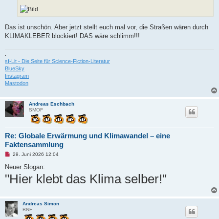
e
n
e
r
B
Das ist unschön. Aber jetzt stellt euch mal vor, die Straßen wären durch
e
KLIMAKLEBER blockiert! DAS wäre schlimm!!!
i
t
r
.
a
g
sf-Lit - Die Seite für Science-Fiction-Literatur
BlueSky
Instagram
Mastodon
Andreas Eschbach
SMOF
Re: Globale Erwärmung und Klimawandel – eine
Faktensammlung
U
29. Juni 2026 12:04
n
g
Neuer Slogan:
e
"Hier klebt das Klima selber!"
l
e
s
e
n
Andreas Simon
e
BNF
r
B