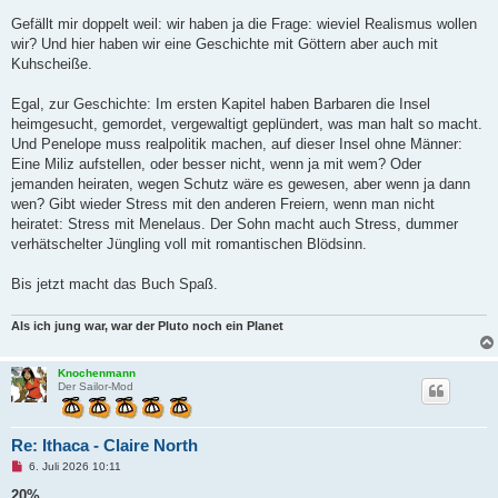
Gefällt mir doppelt weil: wir haben ja die Frage: wieviel Realismus wollen
wir? Und hier haben wir eine Geschichte mit Göttern aber auch mit
Kuhscheiße.
Egal, zur Geschichte: Im ersten Kapitel haben Barbaren die Insel
heimgesucht, gemordet, vergewaltigt geplündert, was man halt so macht.
Und Penelope muss realpolitik machen, auf dieser Insel ohne Männer:
Eine Miliz aufstellen, oder besser nicht, wenn ja mit wem? Oder
jemanden heiraten, wegen Schutz wäre es gewesen, aber wenn ja dann
wen? Gibt wieder Stress mit den anderen Freiern, wenn man nicht
heiratet: Stress mit Menelaus. Der Sohn macht auch Stress, dummer
verhätschelter Jüngling voll mit romantischen Blödsinn.
Bis jetzt macht das Buch Spaß.
Als ich jung war, war der Pluto noch ein Planet
Knochenmann
Der Sailor-Mod
Re: Ithaca - Claire North
U
6. Juli 2026 10:11
n
g
20%