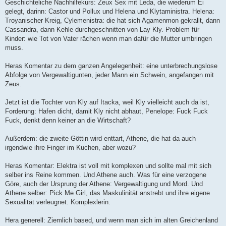
B
Geschichteliche Nachhilfekurs: Zeux Sex mit Leda, die wiederum Ei
e
gelegt, darinn: Castor und Pollux und Helena und Klytaministra. Helena:
i
t
Troyanischer Kreig, Cylemenistra: die hat sich Agamenmon gekrallt, dann
r
Cassandra, dann Kehle durchgeschnitten von Lay Kly. Problem für
a
g
Kinder: wie Tot von Vater rächen wenn man dafür die Mutter umbringen
muss.
Heras Komentar zu dem ganzen Angelegenheit: eine unterbrechungslose
Abfolge von Vergewaltigunten, jeder Mann ein Schwein, angefangen mit
Zeus.
Jetzt ist die Tochter von Kly auf Itacka, weil Kly vielleicht auch da ist,
Forderung: Hafen dicht, damit Kly nicht abhaut, Penelope: Fuck Fuck
Fuck, denkt denn keiner an die Wirtschaft?
Außerdem: die zweite Göttin wird enttart, Athene, die hat da auch
irgendwie ihre Finger im Kuchen, aber wozu?
Heras Komentar: Elektra ist voll mit komplexen und sollte mal mit sich
selber ins Reine kommen. Und Athene auch. Was für eine verzogene
Göre, auch der Ursprung der Athene: Vergewaltigung und Mord. Und
Athene selber: Pick Me Girl, das Maskulinität anstrebt und ihre eigene
Sexualität verleugnet. Komplexlerin.
Hera generell: Ziemlich based, und wenn man sich im alten Greichenland