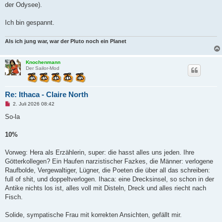
der Odysee).
Ich bin gespannt.
Als ich jung war, war der Pluto noch ein Planet
Knochenmann
Der Sailor-Mod
Re: Ithaca - Claire North
U
2. Juli 2026 08:42
n
g
So-la
e
l
e
10%
s
e
n
Vorweg: Hera als Erzählerin, super: die hasst alles uns jeden. Ihre
e
Götterkollegen? Ein Haufen narzistischer Fazkes, die Männer: verlogene
r
B
Raufbolde, Vergewaltiger, Lügner, die Poeten die über all das schreiben:
e
full of shit, und doppeltverlogen. Ihaca: eine Drecksinsel, so schon in der
i
t
Antike nichts los ist, alles voll mit Disteln, Dreck und alles riecht nach
r
Fisch.
a
g
Solide, sympatische Frau mit korrekten Ansichten, gefällt mir.