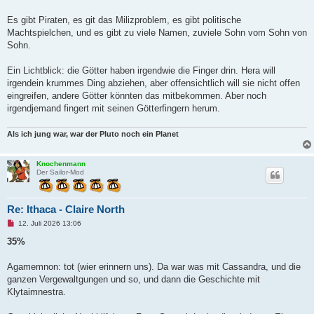
s
e
n
Es gibt Piraten, es git das Milizproblem, es gibt politische
e
Machtspielchen, und es gibt zu viele Namen, zuviele Sohn vom Sohn von
r
B
Sohn.
e
i
t
Ein Lichtblick: die Götter haben irgendwie die Finger drin. Hera will
r
irgendein krummes Ding abziehen, aber offensichtlich will sie nicht offen
a
g
eingreifen, andere Götter könnten das mitbekommen. Aber noch
irgendjemand fingert mit seinen Götterfingern herum.
Als ich jung war, war der Pluto noch ein Planet
Knochenmann
Der Sailor-Mod
Re: Ithaca - Claire North
U
12. Juli 2026 13:06
n
g
35%
e
l
e
Agamemnon: tot (wier erinnern uns). Da war was mit Cassandra, und die
s
ganzen Vergewaltgungen und so, und dann die Geschichte mit
e
n
Klytaimnestra.
e
r