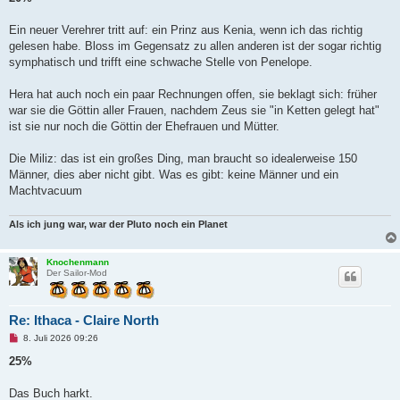
e
l
e
Ein neuer Verehrer tritt auf: ein Prinz aus Kenia, wenn ich das richtig
s
gelesen habe. Bloss im Gegensatz zu allen anderen ist der sogar richtig
e
n
symphatisch und trifft eine schwache Stelle von Penelope.
e
r
B
Hera hat auch noch ein paar Rechnungen offen, sie beklagt sich: früher
e
war sie die Göttin aller Frauen, nachdem Zeus sie "in Ketten gelegt hat"
i
t
ist sie nur noch die Göttin der Ehefrauen und Mütter.
r
a
g
Die Miliz: das ist ein großes Ding, man braucht so idealerweise 150
Männer, dies aber nicht gibt. Was es gibt: keine Männer und ein
Machtvacuum
Als ich jung war, war der Pluto noch ein Planet
Knochenmann
Der Sailor-Mod
Re: Ithaca - Claire North
U
8. Juli 2026 09:26
n
g
25%
e
l
e
Das Buch harkt.