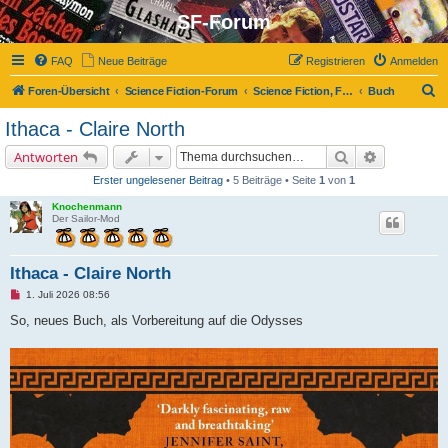
SF-Forum
FAQ
Neue Beiträge
Registrieren
Anmelden
S
Foren-Übersicht
Science Fiction-Forum
Science Fiction, Fantasy und Co.
Buch
u
Ithaca - Claire North
c
Suche
Erweiterte 
Antworten
h
Erster ungelesener Beitrag
• 5 Beiträge • Seite
1
von
1
e
Knochenmann
Der Sailor-Mod
Ithaca - Claire North
U
1. Juli 2026 08:56
n
g
So, neues Buch, als Vorbereitung auf die Odysses
e
l
e
s
e
n
e
r
B
e