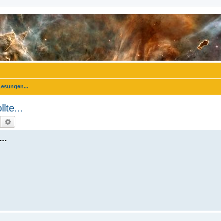
Lesungen...
lte...
Suche
Erweiterte Suche
..