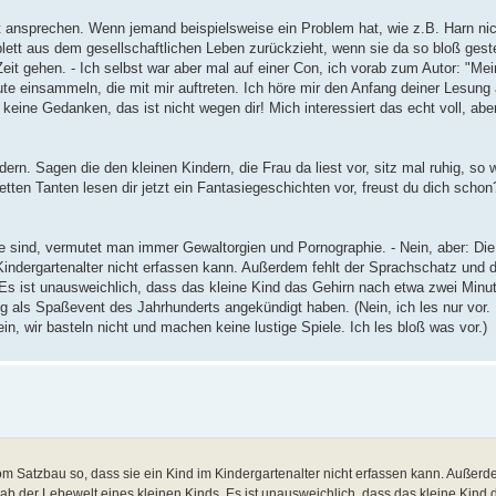
 ansprechen. Wenn jemand beispielsweise ein Problem hat, wie z.B. Harn nic
ett aus dem gesellschaftlichen Leben zurückzieht, wenn sie da so bloß gestel
eit gehen. - Ich selbst war aber mal auf einer Con, ich vorab zum Autor: "Mein
e einsammeln, die mit mir auftreten. Ich höre mir den Anfang deiner Lesung 
 keine Gedanken, das ist nicht wegen dir! Mich interessiert das echt voll, abe
rn. Sagen die den kleinen Kindern, die Frau da liest vor, sitz mal ruhig, so 
etten Tanten lesen dir jetzt ein Fantasiegeschichten vor, freust du dich scho
 sind, vermutet man immer Gewaltorgien und Pornographie. - Nein, aber: Die
indergartenalter nicht erfassen kann. Außerdem fehlt der Sprachschatz und d
. Es ist unausweichlich, dass das kleine Kind das Gehirn nach etwa zwei Minu
 als Spaßevent des Jahrhunderts angekündigt haben. (Nein, ich les nur vor. N
ein, wir basteln nicht und machen keine lustige Spiele. Ich les bloß was vor.)
om Satzbau so, dass sie ein Kind im Kindergartenalter nicht erfassen kann. Außerde
rnab der Lebewelt eines kleinen Kinds. Es ist unausweichlich, dass das kleine Kind