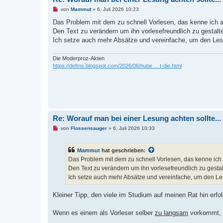
i
U
von
Mammut
»
6. Juli 2026 10:23
t
n
r
g
Das Problem mit dem zu schnell Vorlesen, das kenne ich
a
e
g
Den Text zu verändern um ihn vorlesefreundlich zu gestal
l
e
Ich setze auch mehr Absätze und vereinfache, um den Les
s
e
n
Die Moderproz-Akten
e
https://defms.blogspot.com/2026/06/hube ... t-die.html
r
B
e
i
t
r
a
g
Re: Worauf man bei einer Lesung achten sollte...
U
von
Flossensauger
»
6. Juli 2026 10:33
n
g
e
Mammut
hat geschrieben:
l
e
Das Problem mit dem zu schnell Vorlesen, das kenne ich
s
Den Text zu verändern um ihn vorlesefreundlich zu gesta
e
n
Ich setze auch mehr Absätze und vereinfache, um den Le
e
r
B
Kleiner Tipp, den viele im Studium auf meinen Rat hin erfol
e
i
t
Wenn es einem als Vorleser selber
zu langsam
vorkommt, i
r