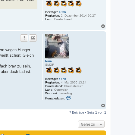
Beiträge:
1356
Registriert:
2. Dezember 2014 20:27
Land:
Deutschland
N
a
c
h
o
b
dern wegen Hunger
e
 weißt schon: Gleich
n
Nina
SMOF
ach brav zu sein,
aber doch fad ist.
Beiträge:
5770
Registriert:
4. Mai 2005 13:14
Bundesland:
Oberöstereich
Land:
Österreich
Wohnort:
Leonding
K
Kontaktdaten:
o
n
N
t
a
a
7 Beiträge • Seite
1
von
1
c
k
h
t
o
d
Gehe zu
a
b
t
e
e
n