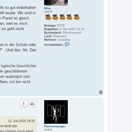
n
ht so gut einbehalten
Nina
SMOF
lt wurde. Wir sind in
 Panel ist gleich
an, weil es mich
Beiträge:
5770
r es geht nicht
Registriert:
4. Mai 2005 13:14
Bundesland:
Oberöstereich
Land:
Österreich
Wohnort:
Leonding
K
wie in der Schule oder
Kontaktdaten:
o
n?" - Und das: Nö. Das
n
t
a
k
t
 typische Geschichte
d
ie geschilderten
a
t
ten ausknipst und
e
ein, ich bin nicht
n
v
o
N
n
a
N
i
c
n
h
a
o
b
e
n
12. Juli 2026 18:25
m fehlt der
Flossensauger
SMOF
 das Gehirn nach etwa