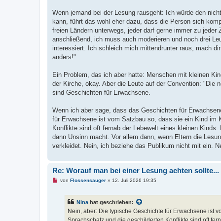
l
e
Wenn jemand bei der Lesung rausgeht: Ich würde den nicht
s
kann, führt das wohl eher dazu, dass die Person sich kompl
e
n
freien Ländern unterwegs, jeder darf gerne immer zu jeder Z
e
anschließend, ich muss auch moderieren und noch drei Leut
r
B
interessiert. Ich schleich mich mittendrunter raus, mach dir
e
anders!"
i
t
r
Ein Problem, das ich aber hatte: Menschen mit kleinen Kinde
a
g
der Kirche, okay. Aber die Leute auf der Convention: "Die n
sind Geschichten für Erwachsene.
Wenn ich aber sage, dass das Geschichten für Erwachsene
für Erwachsene ist vom Satzbau so, dass sie ein Kind im K
Konflikte sind oft fernab der Lebewelt eines kleinen Kinds
dann Unsinn macht. Vor allem dann, wenn Eltern die Lesung
verkleidet. Nein, ich beziehe das Publikum nicht mit ein. N
Re: Worauf man bei einer Lesung achten sollte...
U
von
Flossensauger
»
12. Juli 2026 19:35
n
g
e
Nina
hat geschrieben:
l
e
Nein, aber: Die typische Geschichte für Erwachsene ist v
s
Sprachschatz und die geschilderten Konflikte sind oft fe