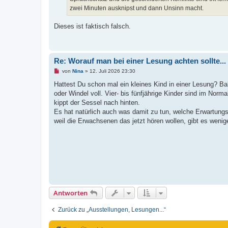
e
n
zwei Minuten ausknipst und dann Unsinn macht.
e
r
B
Dieses ist faktisch falsch.
e
i
t
r
a
Re: Worauf man bei einer Lesung achten sollte...
g
U
von
Nina
»
12. Juli 2026 23:30
n
g
Hattest Du schon mal ein kleines Kind in einer Lesung? Ba
e
oder Windel voll. Vier- bis fünfjährige Kinder sind im Nor
l
e
kippt der Sessel nach hinten.
s
Es hat natürlich auch was damit zu tun, welche Erwartung
e
n
weil die Erwachsenen das jetzt hören wollen, gibt es wenig
e
r
B
e
i
t
r
a
g
Antworten
Zurück zu „Ausstellungen, Lesungen...“