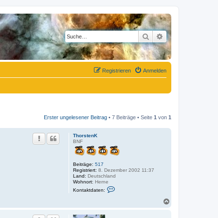
Suche
Erweiterte Suche
Registrieren
Anmelden
Erster ungelesener Beitrag
• 7 Beiträge • Seite
1
von
1
ThorstenK
BNF
Beiträge:
517
Registriert:
8. Dezember 2002 11:37
Land:
Deutschland
Wohnort:
Herne
K
Kontaktdaten:
o
n
N
t
a
a
c
k