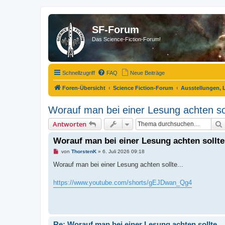
SF-Forum
Das Science-Fiction-Forum!
Schnellzugriff
FAQ
Neue Beiträge
Foren-Übersicht
Science Fiction-Forum
Ausstellungen, 
Worauf man bei einer Lesung achten sol
Antworten
Worauf man bei einer Lesung achten sollte.
U
von
ThorstenK
»
6. Juli 2026 09:18
n
g
Worauf man bei einer Lesung achten sollte...
e
l
e
https://www.youtube.com/shorts/gEJDwan_Qg4
s
e
n
e
r
B
Re: Worauf man bei einer Lesung achten sollte...
e