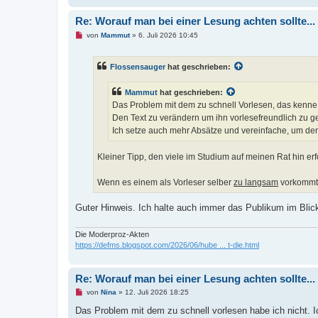
a
g
Re: Worauf man bei einer Lesung achten sollte...
U
von
Mammut
»
6. Juli 2026 10:45
n
g
e
Flossensauger
hat geschrieben:
l
e
s
Mammut
hat geschrieben:
e
n
Das Problem mit dem zu schnell Vorlesen, das kenne
e
Den Text zu verändern um ihn vorlesefreundlich zu g
r
B
Ich setze auch mehr Absätze und vereinfache, um den
e
i
t
Kleiner Tipp, den viele im Studium auf meinen Rat hin erfo
r
a
g
Wenn es einem als Vorleser selber
zu langsam
vorkommt, 
Guter Hinweis. Ich halte auch immer das Publikum im Blic
Die Moderproz-Akten
https://defms.blogspot.com/2026/06/hube ... t-die.html
Re: Worauf man bei einer Lesung achten sollte...
U
von
Nina
»
12. Juli 2026 18:25
n
g
Das Problem mit dem zu schnell vorlesen habe ich nicht. Ich
e