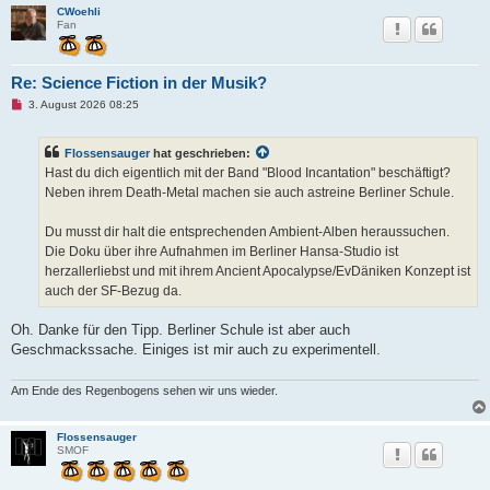
e
CWoehli
n
Fan
e
r
B
e
Re: Science Fiction in der Musik?
i
t
U
3. August 2026 08:25
r
n
a
g
g
e
Flossensauger
hat geschrieben:
l
e
Hast du dich eigentlich mit der Band "Blood Incantation" beschäftigt?
s
Neben ihrem Death-Metal machen sie auch astreine Berliner Schule.
e
n
e
Du musst dir halt die entsprechenden Ambient-Alben heraussuchen.
r
B
Die Doku über ihre Aufnahmen im Berliner Hansa-Studio ist
e
herzallerliebst und mit ihrem Ancient Apocalypse/EvDäniken Konzept ist
i
t
auch der SF-Bezug da.
r
a
g
Oh. Danke für den Tipp. Berliner Schule ist aber auch
Geschmackssache. Einiges ist mir auch zu experimentell.
Am Ende des Regenbogens sehen wir uns wieder.
Flossensauger
SMOF