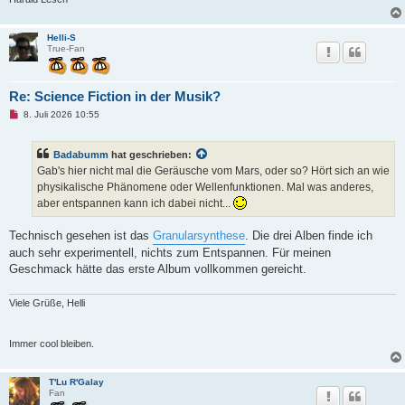
Helli-S
True-Fan
Re: Science Fiction in der Musik?
U
8. Juli 2026 10:55
n
g
e
Badabumm
hat geschrieben:
l
e
Gab's hier nicht mal die Geräusche vom Mars, oder so? Hört sich an wie
s
physikalische Phänomene oder Wellenfunktionen. Mal was anderes,
e
n
aber entspannen kann ich dabei nicht...
e
r
B
Technisch gesehen ist das
Granularsynthese
. Die drei Alben finde ich
e
auch sehr experimentell, nichts zum Entspannen. Für meinen
i
t
Geschmack hätte das erste Album vollkommen gereicht.
r
a
g
Viele Grüße, Helli
Immer cool bleiben.
T'Lu R'Galay
Fan