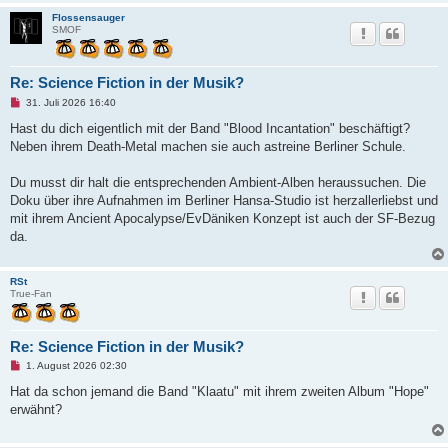
t
Flossensauger
r
SMOF
a
g
Re: Science Fiction in der Musik?
U
31. Juli 2026 16:40
n
g
Hast du dich eigentlich mit der Band "Blood Incantation" beschäftigt?
e
Neben ihrem Death-Metal machen sie auch astreine Berliner Schule.
l
e
s
Du musst dir halt die entsprechenden Ambient-Alben heraussuchen. Die
e
n
Doku über ihre Aufnahmen im Berliner Hansa-Studio ist herzallerliebst und
e
mit ihrem Ancient Apocalypse/EvDäniken Konzept ist auch der SF-Bezug
r
B
da.
e
i
t
RSt
r
True-Fan
a
g
Re: Science Fiction in der Musik?
U
1. August 2026 02:30
n
g
Hat da schon jemand die Band "Klaatu" mit ihrem zweiten Album "Hope"
e
erwähnt?
l
e
s