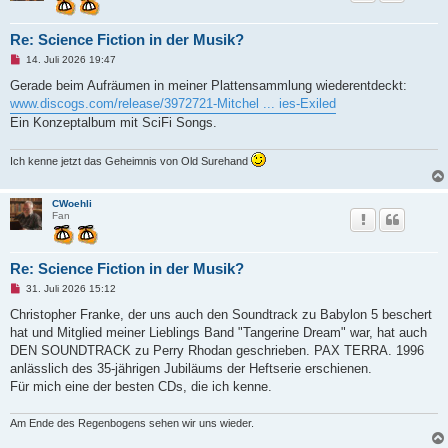
Re: Science Fiction in der Musik?
U
14. Juli 2026 19:47
n
g
Gerade beim Aufräumen in meiner Plattensammlung wiederentdeckt:
e
www.discogs.com/release/3972721-Mitchel ... ies-Exiled
l
e
Ein Konzeptalbum mit SciFi Songs.
s
e
n
Ich kenne jetzt das Geheimnis von Old Surehand
e
r
B
e
CWoehli
i
Fan
t
r
a
g
Re: Science Fiction in der Musik?
U
31. Juli 2026 15:12
n
g
Christopher Franke, der uns auch den Soundtrack zu Babylon 5 beschert
e
hat und Mitglied meiner Lieblings Band "Tangerine Dream" war, hat auch
l
e
DEN SOUNDTRACK zu Perry Rhodan geschrieben. PAX TERRA. 1996
s
anlässlich des 35-jährigen Jubiläums der Heftserie erschienen.
e
n
Für mich eine der besten CDs, die ich kenne.
e
r
B
Am Ende des Regenbogens sehen wir uns wieder.
e
i