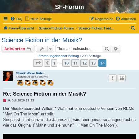
SF-Forum
FAQ
Neue Beiträge
Registrieren
Anmelden
S
Foren-Übersicht
Science Fiction-Forum
Science Fiction, Fantasy und Co.
u
Science Fiction in der Musik?
c
Suche
Erweiterte
Antworten
h
Erster ungelesener Beitrag
• 209 Beiträge
e
Seite
14
von
14
1
10
11
12
13
14
Vorherige
…
Shock Wave Rider
Statistiker des Forums!
Re: Science Fiction in der Musik?
U
6. Juli 2026 17:23
n
g
Der Musikkabarettist William* Wahl hat eine deutsche Version von REMs
e
"Man On The Moon" erstellt.
l
e
Sie passt nicht ganz in die Jahreszeit, wird aber genau so ausgesprochen
s
wie das Original ("Mäh'n und sie muh'n" = "Man On The Moon").
e
n
e
r