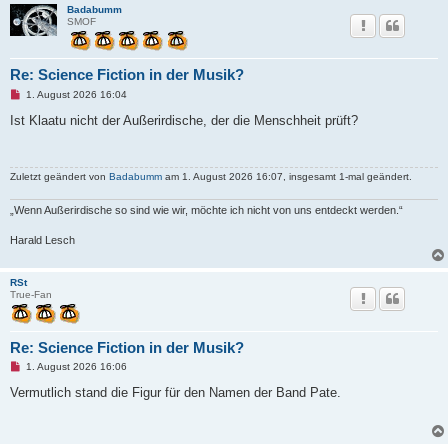
e
Badabumm
n
SMOF
e
r
B
e
Re: Science Fiction in der Musik?
i
t
U
1. August 2026 16:04
r
n
a
g
Ist Klaatu nicht der Außerirdische, der die Menschheit prüft?
g
e
l
e
s
Zuletzt geändert von
Badabumm
am 1. August 2026 16:07, insgesamt 1-mal geändert.
e
n
e
„Wenn Außerirdische so sind wie wir, möchte ich nicht von uns entdeckt werden.“
r
B
e
Harald Lesch
i
t
r
RSt
a
True-Fan
g
Re: Science Fiction in der Musik?
U
1. August 2026 16:06
n
g
Vermutlich stand die Figur für den Namen der Band Pate.
e
l
e
s