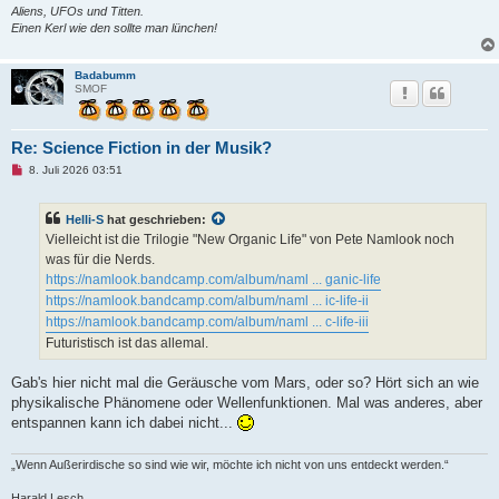
Aliens, UFOs und Titten.
Einen Kerl wie den sollte man lünchen!
Badabumm
SMOF
Re: Science Fiction in der Musik?
U
8. Juli 2026 03:51
n
g
e
Helli-S
hat geschrieben:
l
e
Vielleicht ist die Trilogie "New Organic Life" von Pete Namlook noch
s
was für die Nerds.
e
n
https://namlook.bandcamp.com/album/naml ... ganic-life
e
https://namlook.bandcamp.com/album/naml ... ic-life-ii
r
B
https://namlook.bandcamp.com/album/naml ... c-life-iii
e
Futuristisch ist das allemal.
i
t
r
Gab's hier nicht mal die Geräusche vom Mars, oder so? Hört sich an wie
a
g
physikalische Phänomene oder Wellenfunktionen. Mal was anderes, aber
entspannen kann ich dabei nicht...
„Wenn Außerirdische so sind wie wir, möchte ich nicht von uns entdeckt werden.“
Harald Lesch