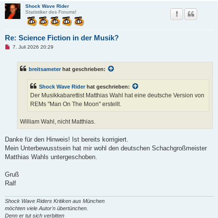
Shock Wave Rider
Statistiker des Forums!
Re: Science Fiction in der Musik?
U
7. Juli 2026 20:29
n
g
e
breitsameter
hat geschrieben:
l
e
s
Shock Wave Rider
hat geschrieben:
e
n
Der Musikkabarettist Matthias Wahl hat eine deutsche Version von
e
REMs "Man On The Moon" erstellt.
r
B
e
William Wahl, nicht Matthias.
i
t
r
Danke für den Hinweis! Ist bereits korrigiert.
a
g
Mein Unterbewusstsein hat mir wohl den deutschen Schachgroßmeister
Matthias Wahls untergeschoben.
Gruß
Ralf
Shock Wave Riders Kritiken aus München
möchten viele Autor'n übertünchen.
Denn er tut sich verbitten