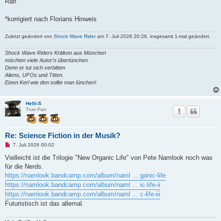
Ralf
*korrigiert nach Florians Hinweis
Zuletzt geändert von
Shock Wave Rider
am 7. Juli 2026 20:26, insgesamt 1-mal geändert.
Shock Wave Riders Kritiken aus München
möchten viele Autor'n übertünchen.
Denn er tut sich verbitten
Aliens, UFOs und Titten.
Einen Kerl wie den sollte man lünchen!
Helli-S
True-Fan
Re: Science Fiction in der Musik?
U
7. Juli 2026 00:02
n
g
Vielleicht ist die Trilogie "New Organic Life" von Pete Namlook noch was
e
für die Nerds.
l
e
https://namlook.bandcamp.com/album/naml ... ganic-life
s
https://namlook.bandcamp.com/album/naml ... ic-life-ii
e
n
https://namlook.bandcamp.com/album/naml ... c-life-iii
e
Futuristisch ist das allemal.
r
B
e