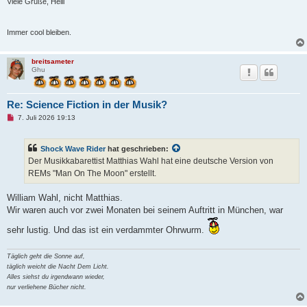
i
Viele Grüße, Helli
t
r
a
Immer cool bleiben.
g
breitsameter
Ghu
Re: Science Fiction in der Musik?
U
7. Juli 2026 19:13
n
g
e
Shock Wave Rider
hat geschrieben:
l
e
Der Musikkabarettist Matthias Wahl hat eine deutsche Version von
s
REMs "Man On The Moon" erstellt.
e
n
e
William Wahl, nicht Matthias.
r
B
Wir waren auch vor zwei Monaten bei seinem Auftritt in München, war
e
i
sehr lustig. Und das ist ein verdammter Ohrwurm.
t
r
a
Täglich geht die Sonne auf,
g
täglich weicht die Nacht Dem Licht.
Alles siehst du irgendwann wieder,
nur verliehene Bücher nicht.