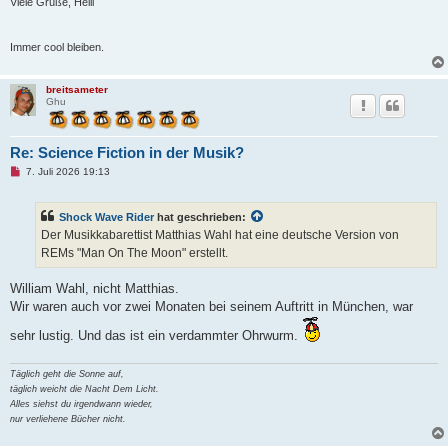
i
Viele Grüße, Helli
t
r
a
Immer cool bleiben.
g
breitsameter
Ghu
Re: Science Fiction in der Musik?
U
7. Juli 2026 19:13
n
g
e
Shock Wave Rider
hat geschrieben:
l
e
Der Musikkabarettist Matthias Wahl hat eine deutsche Version von
s
REMs "Man On The Moon" erstellt.
e
n
e
William Wahl, nicht Matthias.
r
B
Wir waren auch vor zwei Monaten bei seinem Auftritt in München, war
e
i
sehr lustig. Und das ist ein verdammter Ohrwurm.
t
r
a
Täglich geht die Sonne auf,
g
täglich weicht die Nacht Dem Licht.
Alles siehst du irgendwann wieder,
nur verliehene Bücher nicht.