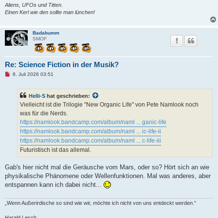
Aliens, UFOs und Titten.
Einen Kerl wie den sollte man lünchen!
Badabumm
SMOF
Re: Science Fiction in der Musik?
U
8. Juli 2026 03:51
n
g
e
Helli-S
hat geschrieben:
l
e
Vielleicht ist die Trilogie "New Organic Life" von Pete Namlook noch
s
was für die Nerds.
e
n
https://namlook.bandcamp.com/album/naml ... ganic-life
e
https://namlook.bandcamp.com/album/naml ... ic-life-ii
r
B
https://namlook.bandcamp.com/album/naml ... c-life-iii
e
Futuristisch ist das allemal.
i
t
r
Gab's hier nicht mal die Geräusche vom Mars, oder so? Hört sich an wie
a
g
physikalische Phänomene oder Wellenfunktionen. Mal was anderes, aber
entspannen kann ich dabei nicht...
„Wenn Außerirdische so sind wie wir, möchte ich nicht von uns entdeckt werden.“
Harald Lesch