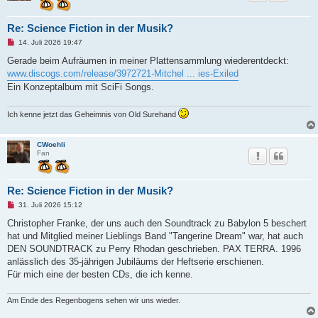
Re: Science Fiction in der Musik?
U
14. Juli 2026 19:47
n
g
Gerade beim Aufräumen in meiner Plattensammlung wiederentdeckt:
e
www.discogs.com/release/3972721-Mitchel ... ies-Exiled
l
e
Ein Konzeptalbum mit SciFi Songs.
s
e
n
Ich kenne jetzt das Geheimnis von Old Surehand
e
r
B
e
CWoehli
i
Fan
t
r
a
g
Re: Science Fiction in der Musik?
U
31. Juli 2026 15:12
n
g
Christopher Franke, der uns auch den Soundtrack zu Babylon 5 beschert
e
hat und Mitglied meiner Lieblings Band "Tangerine Dream" war, hat auch
l
e
DEN SOUNDTRACK zu Perry Rhodan geschrieben. PAX TERRA. 1996
s
anlässlich des 35-jährigen Jubiläums der Heftserie erschienen.
e
n
Für mich eine der besten CDs, die ich kenne.
e
r
B
Am Ende des Regenbogens sehen wir uns wieder.
e
i