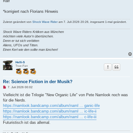
Ralf
*korrigiert nach Florians Hinweis
Zuletzt geändert von
Shock Wave Rider
am 7. Juli 2026 20:26, insgesamt 1-mal geändert.
Shock Wave Riders Kritiken aus München
möchten viele Autor'n übertünchen.
Denn er tut sich verbitten
Aliens, UFOs und Titten.
Einen Kerl wie den sollte man lünchen!
Helli-S
True-Fan
Re: Science Fiction in der Musik?
U
7. Juli 2026 00:02
n
g
Vielleicht ist die Trilogie "New Organic Life" von Pete Namlook noch was
e
für die Nerds.
l
e
https://namlook.bandcamp.com/album/naml ... ganic-life
s
https://namlook.bandcamp.com/album/naml ... ic-life-ii
e
n
https://namlook.bandcamp.com/album/naml ... c-life-iii
e
Futuristisch ist das allemal.
r
B
e