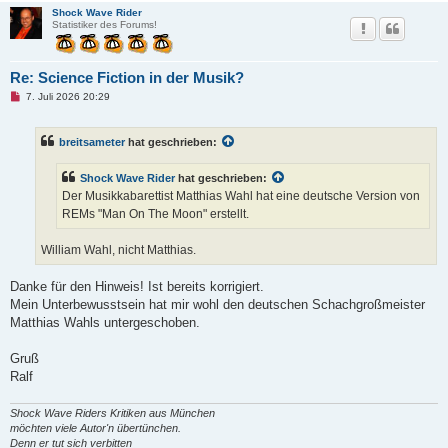
Shock Wave Rider
Statistiker des Forums!
Re: Science Fiction in der Musik?
U
7. Juli 2026 20:29
n
g
e
breitsameter
hat geschrieben:
l
e
s
Shock Wave Rider
hat geschrieben:
e
n
Der Musikkabarettist Matthias Wahl hat eine deutsche Version von
e
REMs "Man On The Moon" erstellt.
r
B
e
William Wahl, nicht Matthias.
i
t
r
Danke für den Hinweis! Ist bereits korrigiert.
a
g
Mein Unterbewusstsein hat mir wohl den deutschen Schachgroßmeister
Matthias Wahls untergeschoben.
Gruß
Ralf
Shock Wave Riders Kritiken aus München
möchten viele Autor'n übertünchen.
Denn er tut sich verbitten