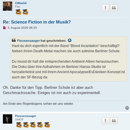
e
CWoehli
n
Fan
e
r
B
e
Re: Science Fiction in der Musik?
i
t
U
3. August 2026 08:25
r
n
a
g
g
e
Flossensauger
hat geschrieben:
l
e
Hast du dich eigentlich mit der Band "Blood Incantation" beschäftigt?
s
Neben ihrem Death-Metal machen sie auch astreine Berliner Schule.
e
n
e
Du musst dir halt die entsprechenden Ambient-Alben heraussuchen.
r
B
Die Doku über ihre Aufnahmen im Berliner Hansa-Studio ist
e
herzallerliebst und mit ihrem Ancient Apocalypse/EvDäniken Konzept ist
i
t
auch der SF-Bezug da.
r
a
g
Oh. Danke für den Tipp. Berliner Schule ist aber auch
Geschmackssache. Einiges ist mir auch zu experimentell.
Am Ende des Regenbogens sehen wir uns wieder.
Flossensauger
SMOF