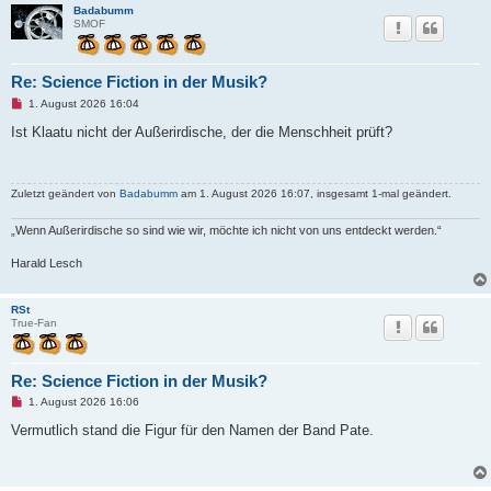
e
Badabumm
n
SMOF
e
r
B
e
Re: Science Fiction in der Musik?
i
t
U
1. August 2026 16:04
r
n
a
g
Ist Klaatu nicht der Außerirdische, der die Menschheit prüft?
g
e
l
e
s
Zuletzt geändert von
Badabumm
am 1. August 2026 16:07, insgesamt 1-mal geändert.
e
n
e
„Wenn Außerirdische so sind wie wir, möchte ich nicht von uns entdeckt werden.“
r
B
e
Harald Lesch
i
t
r
RSt
a
True-Fan
g
Re: Science Fiction in der Musik?
U
1. August 2026 16:06
n
g
Vermutlich stand die Figur für den Namen der Band Pate.
e
l
e
s