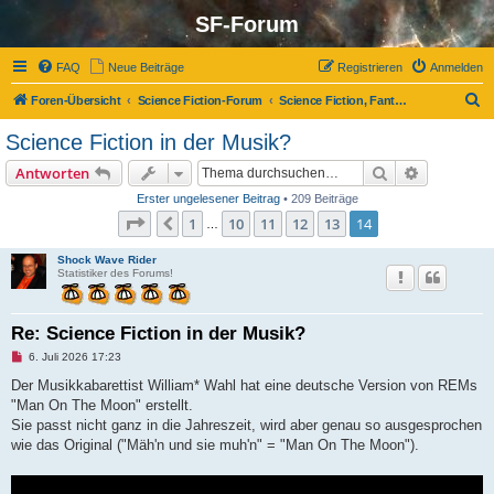
SF-Forum
FAQ
Neue Beiträge
Registrieren
Anmelden
S
Foren-Übersicht
Science Fiction-Forum
Science Fiction, Fantasy und Co.
u
Science Fiction in der Musik?
c
Suche
Erweiterte
Antworten
h
Erster ungelesener Beitrag
• 209 Beiträge
e
Seite
14
von
14
1
10
11
12
13
14
Vorherige
…
Shock Wave Rider
Statistiker des Forums!
Re: Science Fiction in der Musik?
U
6. Juli 2026 17:23
n
g
Der Musikkabarettist William* Wahl hat eine deutsche Version von REMs
e
"Man On The Moon" erstellt.
l
e
Sie passt nicht ganz in die Jahreszeit, wird aber genau so ausgesprochen
s
wie das Original ("Mäh'n und sie muh'n" = "Man On The Moon").
e
n
e
r