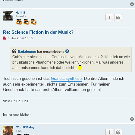
Helli-S
True-Fan
Re: Science Fiction in der Musik?
U
8. Juli 2026 10:55
n
g
e
Badabumm
hat geschrieben:
l
e
Gab's hier nicht mal die Geräusche vom Mars, oder so? Hört sich an wie
s
physikalische Phänomene oder Wellenfunktionen. Mal was anderes,
e
n
aber entspannen kann ich dabei nicht...
e
r
B
Technisch gesehen ist das
Granularsynthese
. Die drei Alben finde ich
e
auch sehr experimentell, nichts zum Entspannen. Für meinen
i
t
Geschmack hätte das erste Album vollkommen gereicht.
r
a
g
Viele Grüße, Helli
Immer cool bleiben.
T'Lu R'Galay
Fan