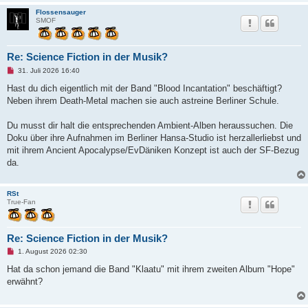
t
Flossensauger
r
SMOF
a
g
Re: Science Fiction in der Musik?
U
31. Juli 2026 16:40
n
g
Hast du dich eigentlich mit der Band "Blood Incantation" beschäftigt?
e
Neben ihrem Death-Metal machen sie auch astreine Berliner Schule.
l
e
s
Du musst dir halt die entsprechenden Ambient-Alben heraussuchen. Die
e
n
Doku über ihre Aufnahmen im Berliner Hansa-Studio ist herzallerliebst und
e
mit ihrem Ancient Apocalypse/EvDäniken Konzept ist auch der SF-Bezug
r
B
da.
e
i
t
RSt
r
True-Fan
a
g
Re: Science Fiction in der Musik?
U
1. August 2026 02:30
n
g
Hat da schon jemand die Band "Klaatu" mit ihrem zweiten Album "Hope"
e
erwähnt?
l
e
s