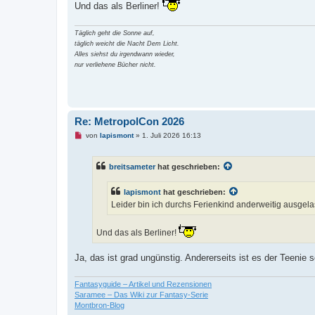
n
Und das als Berliner!
e
r
B
Täglich geht die Sonne auf,
e
i
täglich weicht die Nacht Dem Licht.
t
Alles siehst du irgendwann wieder,
r
nur verliehene Bücher nicht.
a
g
Re: MetropolCon 2026
U
von
lapismont
»
1. Juli 2026 16:13
n
g
e
breitsameter
hat geschrieben:
l
e
s
lapismont
hat geschrieben:
e
n
Leider bin ich durchs Ferienkind anderweitig ausgelas
e
r
B
Und das als Berliner!
e
i
t
Ja, das ist grad ungünstig. Andererseits ist es der Teenie 
r
a
g
Fantasyguide – Artikel und Rezensionen
Saramee – Das Wiki zur Fantasy-Serie
Montbron-Blog