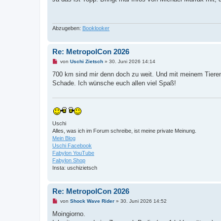
e
l
e
s
e
Abzugeben:
Booklooker
n
e
r
Re: MetropolCon 2026
B
e
U
von
Uschi Zietsch
»
30. Juni 2026 14:14
i
n
t
g
700 km sind mir denn doch zu weit. Und mit meinem Tiere
r
e
a
Schade. Ich wünsche euch allen viel Spaß!
l
g
e
s
e
n
e
r
Uschi
B
Alles, was ich im Forum schreibe, ist meine private Meinung.
e
i
Mein Blog
t
Uschi Facebook
r
Fabylon YouTube
a
Fabylon Shop
g
Insta: uschizietsch
Re: MetropolCon 2026
U
von
Shock Wave Rider
»
30. Juni 2026 14:52
n
g
Moingiorno.
e