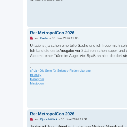
i
t
r
a
g
Re: MetropolCon 2026
U
von
Ender
»
30. Juni 2026 12:05
n
g
Urlaub ist ja schon eine tolle Sache und ich freue mich s
e
Ich fand die erste Ausgabe vor 3 Jahren schon super, und d
l
e
Also mit einer Träne im Auge: viel Spaß an alle, die dort si
s
e
n
.
e
sf-Lit - Die Seite für Science-Fiction-Literatur
r
BlueSky
B
e
Instagram
i
Mastodon
t
r
a
g
Re: MetropolCon 2026
U
von
Fjunch-Klick
»
30. Juni 2026 12:31
n
g
Ja das ist Topp. Bringt mal Infos von Michael Marrak mit, d