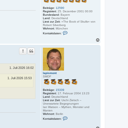
l
a
Beiträge:
12590
p
Registriert:
25. Dezember 2001 00:00
i
Bundesland:
Bayern
s
Land:
Deutschland
m
Liest zur Zeit:
»The Book of Skulls« von
o
Robert Silverberg
n
Wohnort:
München
t
K
Kontaktdaten:
o
n
N
t
a
a
c
k
h
t
o
d
a
b
t
e
e
n
1. Juli 2026 16:02
n
v
lapismont
o
SMOF
1. Juli 2026 15:53
n
b
r
Beiträge:
15339
e
Registriert:
17. Februar 2004 13:23
i
Land:
Deutschland
t
Liest zur Zeit:
Uschi Zietsch –
s
Unerwartete Begegnungen
a
Ian Watson – Mythen, Monster und
m
Manien
e
Wohnort:
Berlin
t
K
e
Kontaktdaten:
o
r
n
t
N