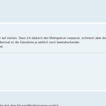
ehr auf meinen. Dass ich dadurch den Metropolcon verpasse, schmerzt aber do
iesmal ist die Gästeliste ja wirklich noch beeindruckender.
nd.
er dort über Neuveröffentlichungen spoilert.