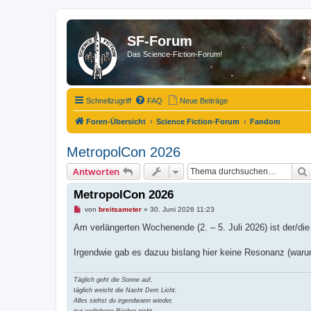
SF-Forum
Das Science-Fiction-Forum!
Schnellzugriff
FAQ
Neue Beiträge
Foren-Übersicht
Science Fiction-Forum
Fandom
MetropolCon 2026
Antworten
MetropolCon 2026
U
von
breitsameter
»
30. Juni 2026 11:23
n
g
Am verlängerten Wochenende (2. – 5. Juli 2026) ist der/die
e
l
e
Irgendwie gab es dazuu bislang hier keine Resonanz (war
s
e
n
Täglich geht die Sonne auf,
e
täglich weicht die Nacht Dem Licht.
r
B
Alles siehst du irgendwann wieder,
e
nur verliehene Bücher nicht.