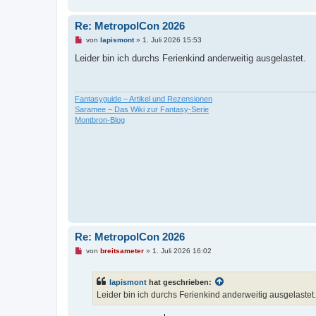
Re: MetropolCon 2026
U
von
lapismont
»
1. Juli 2026 15:53
n
g
Leider bin ich durchs Ferienkind anderweitig ausgelastet.
e
l
e
s
e
Fantasyguide – Artikel und Rezensionen
n
Saramee – Das Wiki zur Fantasy-Serie
e
Montbron-Blog
r
B
e
i
t
r
a
g
Re: MetropolCon 2026
U
von
breitsameter
»
1. Juli 2026 16:02
n
g
e
lapismont
hat geschrieben:
l
e
Leider bin ich durchs Ferienkind anderweitig ausgelastet.
s
e