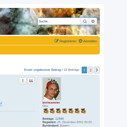
Suche
Erweiterte Suche
Registrieren
Anmelden
1
2
Nächste
Erster ungelesener Beitrag
• 16 Beiträge
breitsameter
u/
Ghu
Beiträge:
12590
Registriert:
25. Dezember 2001 00:00
Bundesland:
Bayern