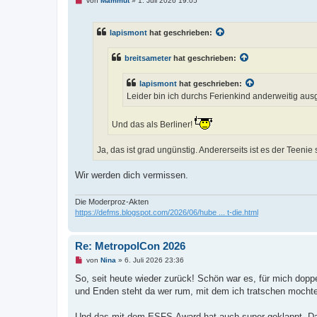
von
Mammut
»
1. Juli 2026 19:05
n
g
e
lapismont
hat geschrieben:
l
e
s
breitsameter
hat geschrieben:
e
n
e
lapismont
hat geschrieben:
r
B
Leider bin ich durchs Ferienkind anderweitig ausg
e
i
t
Und das als Berliner!
r
a
g
Ja, das ist grad ungünstig. Andererseits ist es der Teenie
Wir werden dich vermissen.
Die Moderproz-Akten
https://defms.blogspot.com/2026/06/hube ... t-die.html
Re: MetropolCon 2026
U
von
Nina
»
6. Juli 2026 23:36
n
g
So, seit heute wieder zurück! Schön war es, für mich dop
e
und Enden steht da wer rum, mit dem ich tratschen mochte
l
e
s
Und das mit dem ESFS-Award hat auch super geklappt. Da wa