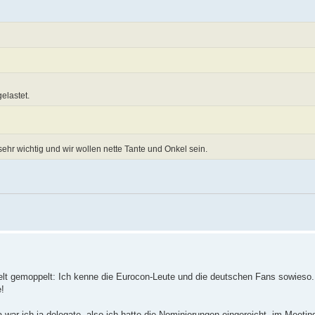
elastet.
 sehr wichtig und wir wollen nette Tante und Onkel sein.
pelt gemoppelt: Ich kenne die Eurocon-Leute und die deutschen Fans sowieso.
!
r ich ja delegate, also ich hatte die Nominierungen eingereicht, im Meeting