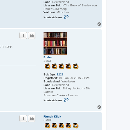
Land:
Deutschland
Liest zur Zeit:
»The Book of Skulls« von
Robert Silverberg
Wohnort:
München
K
Kontaktdaten:
o
n
N
t
a
a
c
k
h
t
o
d
a
b
ch sehr.
t
e
e
n
n
Ender
v
SMOF
o
n
b
r
Beiträge:
3228
e
Registriert:
10. Januar 2015 21:25
i
Bundesland:
Westfalen
t
Land:
Deutschland
s
Liest zur Zeit:
Shirley Jackson - Die
a
Lotterie
m
Susanna Clarke - Piranesi
e
K
t
Kontaktdaten:
o
e
n
r
N
t
a
a
c
k
Fjunch-Klick
h
t
SMOF
o
d
a
b
t