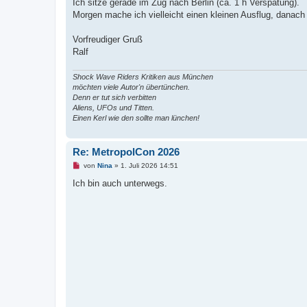
Ich sitze gerade im Zug nach Berlin (ca. 1 h Verspätung).
l
e
Morgen mache ich vielleicht einen kleinen Ausflug, danac
s
e
n
Vorfreudiger Gruß
e
Ralf
r
B
e
Shock Wave Riders Kritiken aus München
i
t
möchten viele Autor'n übertünchen.
r
Denn er tut sich verbitten
a
Aliens, UFOs und Titten.
g
Einen Kerl wie den sollte man lünchen!
Re: MetropolCon 2026
U
von
Nina
»
1. Juli 2026 14:51
n
g
Ich bin auch unterwegs.
e
l
e
s
e
n
e
r
B
e
i
t
r
a
g