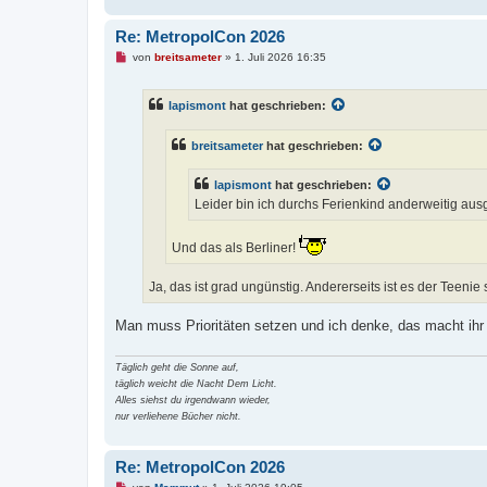
Re: MetropolCon 2026
U
von
breitsameter
»
1. Juli 2026 16:35
n
g
e
lapismont
hat geschrieben:
l
e
s
breitsameter
hat geschrieben:
e
n
e
lapismont
hat geschrieben:
r
B
Leider bin ich durchs Ferienkind anderweitig ausg
e
i
t
Und das als Berliner!
r
a
g
Ja, das ist grad ungünstig. Andererseits ist es der Teenie
Man muss Prioritäten setzen und ich denke, das macht ihr 
Täglich geht die Sonne auf,
täglich weicht die Nacht Dem Licht.
Alles siehst du irgendwann wieder,
nur verliehene Bücher nicht.
Re: MetropolCon 2026
U