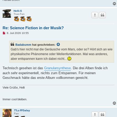
Helli-S
True-Fan
Re: Science Fiction in der Musik?
U
8. Juli 2026 10:55
n
g
e
Badabumm
hat geschrieben:
l
e
Gab's hier nicht mal die Geräusche vom Mars, oder so? Hört sich an wie
s
physikalische Phänomene oder Wellenfunktionen. Mal was anderes,
e
n
aber entspannen kann ich dabei nicht...
e
r
B
Technisch gesehen ist das
Granularsynthese
. Die drei Alben finde ich
e
auch sehr experimentell, nichts zum Entspannen. Für meinen
i
t
Geschmack hätte das erste Album vollkommen gereicht.
r
a
g
Viele Grüße, Helli
Immer cool bleiben.
T'Lu R'Galay
Fan