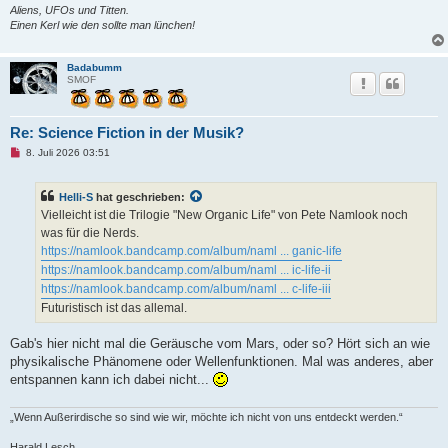
Aliens, UFOs und Titten.
Einen Kerl wie den sollte man lünchen!
Badabumm
SMOF
Re: Science Fiction in der Musik?
U
8. Juli 2026 03:51
n
g
e
Helli-S
hat geschrieben:
l
e
Vielleicht ist die Trilogie "New Organic Life" von Pete Namlook noch
s
was für die Nerds.
e
n
https://namlook.bandcamp.com/album/naml ... ganic-life
e
https://namlook.bandcamp.com/album/naml ... ic-life-ii
r
B
https://namlook.bandcamp.com/album/naml ... c-life-iii
e
Futuristisch ist das allemal.
i
t
r
Gab's hier nicht mal die Geräusche vom Mars, oder so? Hört sich an wie
a
g
physikalische Phänomene oder Wellenfunktionen. Mal was anderes, aber
entspannen kann ich dabei nicht...
„Wenn Außerirdische so sind wie wir, möchte ich nicht von uns entdeckt werden.“
Harald Lesch