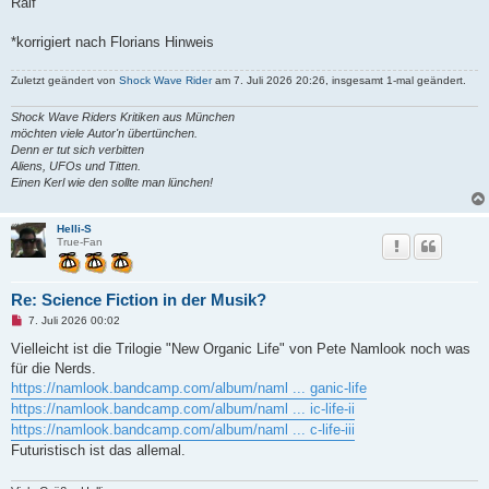
Ralf
*korrigiert nach Florians Hinweis
Zuletzt geändert von
Shock Wave Rider
am 7. Juli 2026 20:26, insgesamt 1-mal geändert.
Shock Wave Riders Kritiken aus München
möchten viele Autor'n übertünchen.
Denn er tut sich verbitten
Aliens, UFOs und Titten.
Einen Kerl wie den sollte man lünchen!
Helli-S
True-Fan
Re: Science Fiction in der Musik?
U
7. Juli 2026 00:02
n
g
Vielleicht ist die Trilogie "New Organic Life" von Pete Namlook noch was
e
für die Nerds.
l
e
https://namlook.bandcamp.com/album/naml ... ganic-life
s
https://namlook.bandcamp.com/album/naml ... ic-life-ii
e
n
https://namlook.bandcamp.com/album/naml ... c-life-iii
e
Futuristisch ist das allemal.
r
B
e