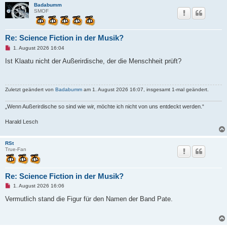
e
Badabumm
n
SMOF
e
r
B
e
Re: Science Fiction in der Musik?
i
t
U
1. August 2026 16:04
r
n
a
g
Ist Klaatu nicht der Außerirdische, der die Menschheit prüft?
g
e
l
e
s
Zuletzt geändert von
Badabumm
am 1. August 2026 16:07, insgesamt 1-mal geändert.
e
n
e
„Wenn Außerirdische so sind wie wir, möchte ich nicht von uns entdeckt werden.“
r
B
e
Harald Lesch
i
t
r
RSt
a
True-Fan
g
Re: Science Fiction in der Musik?
U
1. August 2026 16:06
n
g
Vermutlich stand die Figur für den Namen der Band Pate.
e
l
e
s