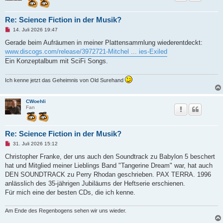
Re: Science Fiction in der Musik?
U
14. Juli 2026 19:47
n
g
Gerade beim Aufräumen in meiner Plattensammlung wiederentdeckt:
e
www.discogs.com/release/3972721-Mitchel ... ies-Exiled
l
e
Ein Konzeptalbum mit SciFi Songs.
s
e
n
Ich kenne jetzt das Geheimnis von Old Surehand
e
r
B
e
CWoehli
i
Fan
t
r
a
g
Re: Science Fiction in der Musik?
U
31. Juli 2026 15:12
n
g
Christopher Franke, der uns auch den Soundtrack zu Babylon 5 beschert
e
hat und Mitglied meiner Lieblings Band "Tangerine Dream" war, hat auch
l
e
DEN SOUNDTRACK zu Perry Rhodan geschrieben. PAX TERRA. 1996
s
anlässlich des 35-jährigen Jubiläums der Heftserie erschienen.
e
n
Für mich eine der besten CDs, die ich kenne.
e
r
B
Am Ende des Regenbogens sehen wir uns wieder.
e
i