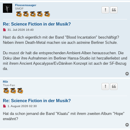
t
Flossensauger
r
SMOF
a
g
Re: Science Fiction in der Musik?
U
31. Juli 2026 16:40
n
g
Hast du dich eigentlich mit der Band "Blood Incantation" beschäftigt?
e
Neben ihrem Death-Metal machen sie auch astreine Berliner Schule.
l
e
s
Du musst dir halt die entsprechenden Ambient-Alben heraussuchen. Die
e
n
Doku über ihre Aufnahmen im Berliner Hansa-Studio ist herzallerliebst und
e
mit ihrem Ancient Apocalypse/EvDäniken Konzept ist auch der SF-Bezug
r
B
da.
e
i
t
RSt
r
True-Fan
a
g
Re: Science Fiction in der Musik?
U
1. August 2026 02:30
n
g
Hat da schon jemand die Band "Klaatu" mit ihrem zweiten Album "Hope"
e
erwähnt?
l
e
s