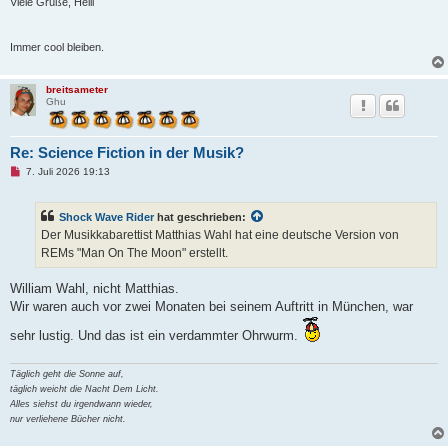
i
Viele Grüße, Helli
t
r
a
Immer cool bleiben.
g
breitsameter
Ghu
Re: Science Fiction in der Musik?
U
7. Juli 2026 19:13
n
g
e
Shock Wave Rider
hat geschrieben:
l
e
Der Musikkabarettist Matthias Wahl hat eine deutsche Version von
s
REMs "Man On The Moon" erstellt.
e
n
e
William Wahl, nicht Matthias.
r
B
Wir waren auch vor zwei Monaten bei seinem Auftritt in München, war
e
i
sehr lustig. Und das ist ein verdammter Ohrwurm.
t
r
a
Täglich geht die Sonne auf,
g
täglich weicht die Nacht Dem Licht.
Alles siehst du irgendwann wieder,
nur verliehene Bücher nicht.