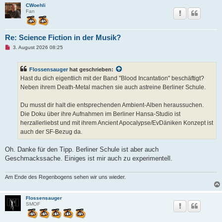
e
CWoehli
n
Fan
e
r
B
e
Re: Science Fiction in der Musik?
i
t
U
3. August 2026 08:25
r
n
a
g
g
e
Flossensauger
hat geschrieben:
l
e
Hast du dich eigentlich mit der Band "Blood Incantation" beschäftigt?
s
Neben ihrem Death-Metal machen sie auch astreine Berliner Schule.
e
n
e
Du musst dir halt die entsprechenden Ambient-Alben heraussuchen.
r
B
Die Doku über ihre Aufnahmen im Berliner Hansa-Studio ist
e
herzallerliebst und mit ihrem Ancient Apocalypse/EvDäniken Konzept ist
i
t
auch der SF-Bezug da.
r
a
g
Oh. Danke für den Tipp. Berliner Schule ist aber auch
Geschmackssache. Einiges ist mir auch zu experimentell.
Am Ende des Regenbogens sehen wir uns wieder.
Flossensauger
SMOF