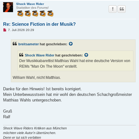
Shock Wave Rider
Statistiker des Forums!
Re: Science Fiction in der Musik?
U
7. Juli 2026 20:29
n
g
e
breitsameter
hat geschrieben:
l
e
s
Shock Wave Rider
hat geschrieben:
e
n
Der Musikkabarettist Matthias Wahl hat eine deutsche Version von
e
REMs "Man On The Moon" erstellt.
r
B
e
William Wahl, nicht Matthias.
i
t
r
Danke für den Hinweis! Ist bereits korrigiert.
a
g
Mein Unterbewusstsein hat mir wohl den deutschen Schachgroßmeister
Matthias Wahls untergeschoben.
Gruß
Ralf
Shock Wave Riders Kritiken aus München
möchten viele Autor'n übertünchen.
Denn er tut sich verbitten