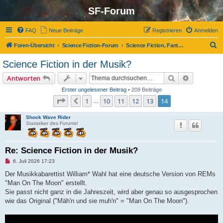
SF-Forum
FAQ
Neue Beiträge
Registrieren
Anmelden
S
Foren-Übersicht
Science Fiction-Forum
Science Fiction, Fantasy und Co.
u
Science Fiction in der Musik?
c
Suche
Erweiterte
Antworten
h
Erster ungelesener Beitrag
• 209 Beiträge
e
Seite
14
von
14
1
10
11
12
13
14
Vorherige
…
Shock Wave Rider
Statistiker des Forums!
Re: Science Fiction in der Musik?
U
6. Juli 2026 17:23
n
g
Der Musikkabarettist William* Wahl hat eine deutsche Version von REMs
e
"Man On The Moon" erstellt.
l
e
Sie passt nicht ganz in die Jahreszeit, wird aber genau so ausgesprochen
s
wie das Original ("Mäh'n und sie muh'n" = "Man On The Moon").
e
n
e
r