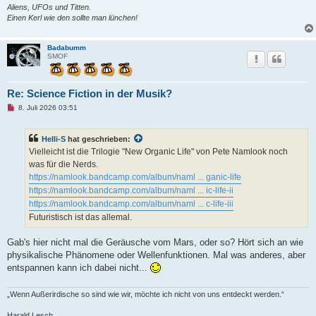
Aliens, UFOs und Titten.
Einen Kerl wie den sollte man lünchen!
Badabumm
SMOF
Re: Science Fiction in der Musik?
U
8. Juli 2026 03:51
n
g
e
Helli-S
hat geschrieben:
l
e
Vielleicht ist die Trilogie "New Organic Life" von Pete Namlook noch
s
was für die Nerds.
e
n
https://namlook.bandcamp.com/album/naml ... ganic-life
e
https://namlook.bandcamp.com/album/naml ... ic-life-ii
r
B
https://namlook.bandcamp.com/album/naml ... c-life-iii
e
Futuristisch ist das allemal.
i
t
r
Gab's hier nicht mal die Geräusche vom Mars, oder so? Hört sich an wie
a
g
physikalische Phänomene oder Wellenfunktionen. Mal was anderes, aber
entspannen kann ich dabei nicht...
„Wenn Außerirdische so sind wie wir, möchte ich nicht von uns entdeckt werden.“
Harald Lesch