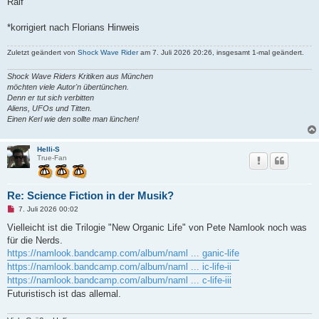
Ralf
*korrigiert nach Florians Hinweis
Zuletzt geändert von
Shock Wave Rider
am 7. Juli 2026 20:26, insgesamt 1-mal geändert.
Shock Wave Riders Kritiken aus München
möchten viele Autor'n übertünchen.
Denn er tut sich verbitten
Aliens, UFOs und Titten.
Einen Kerl wie den sollte man lünchen!
Helli-S
True-Fan
Re: Science Fiction in der Musik?
U
7. Juli 2026 00:02
n
g
Vielleicht ist die Trilogie "New Organic Life" von Pete Namlook noch was
e
für die Nerds.
l
e
https://namlook.bandcamp.com/album/naml ... ganic-life
s
https://namlook.bandcamp.com/album/naml ... ic-life-ii
e
n
https://namlook.bandcamp.com/album/naml ... c-life-iii
e
Futuristisch ist das allemal.
r
B
e