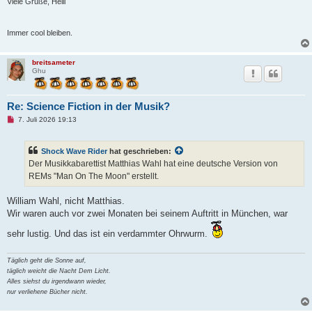
i
Viele Grüße, Helli
t
r
a
Immer cool bleiben.
g
breitsameter
Ghu
Re: Science Fiction in der Musik?
U
7. Juli 2026 19:13
n
g
e
Shock Wave Rider
hat geschrieben:
l
e
Der Musikkabarettist Matthias Wahl hat eine deutsche Version von
s
REMs "Man On The Moon" erstellt.
e
n
e
William Wahl, nicht Matthias.
r
B
Wir waren auch vor zwei Monaten bei seinem Auftritt in München, war
e
i
sehr lustig. Und das ist ein verdammter Ohrwurm.
t
r
a
Täglich geht die Sonne auf,
g
täglich weicht die Nacht Dem Licht.
Alles siehst du irgendwann wieder,
nur verliehene Bücher nicht.