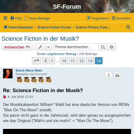
SF-Forum
FAQ
Neue Beiträge
Registrieren
Anmelden
S
Foren-Übersicht
Science Fiction-Forum
Science Fiction, Fantasy und Co.
u
Science Fiction in der Musik?
c
Suche
Erweiterte
Antworten
h
Erster ungelesener Beitrag
• 209 Beiträge
e
Seite
14
von
14
1
10
11
12
13
14
Vorherige
…
Shock Wave Rider
Statistiker des Forums!
Re: Science Fiction in der Musik?
U
6. Juli 2026 17:23
n
g
Der Musikkabarettist William* Wahl hat eine deutsche Version von REMs
e
"Man On The Moon" erstellt.
l
e
Sie passt nicht ganz in die Jahreszeit, wird aber genau so ausgesprochen
s
wie das Original ("Mäh'n und sie muh'n" = "Man On The Moon").
e
n
e
r