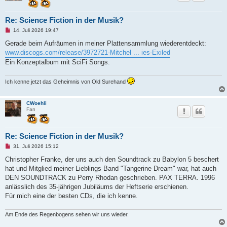
Re: Science Fiction in der Musik?
U
14. Juli 2026 19:47
n
g
Gerade beim Aufräumen in meiner Plattensammlung wiederentdeckt:
e
www.discogs.com/release/3972721-Mitchel ... ies-Exiled
l
e
Ein Konzeptalbum mit SciFi Songs.
s
e
n
Ich kenne jetzt das Geheimnis von Old Surehand
e
r
B
e
CWoehli
i
Fan
t
r
a
g
Re: Science Fiction in der Musik?
U
31. Juli 2026 15:12
n
g
Christopher Franke, der uns auch den Soundtrack zu Babylon 5 beschert
e
hat und Mitglied meiner Lieblings Band "Tangerine Dream" war, hat auch
l
e
DEN SOUNDTRACK zu Perry Rhodan geschrieben. PAX TERRA. 1996
s
anlässlich des 35-jährigen Jubiläums der Heftserie erschienen.
e
n
Für mich eine der besten CDs, die ich kenne.
e
r
B
Am Ende des Regenbogens sehen wir uns wieder.
e
i