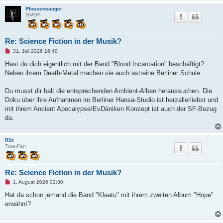
t
Flossensauger
r
SMOF
a
g
Re: Science Fiction in der Musik?
U
31. Juli 2026 16:40
n
g
Hast du dich eigentlich mit der Band "Blood Incantation" beschäftigt?
e
Neben ihrem Death-Metal machen sie auch astreine Berliner Schule.
l
e
s
Du musst dir halt die entsprechenden Ambient-Alben heraussuchen. Die
e
n
Doku über ihre Aufnahmen im Berliner Hansa-Studio ist herzallerliebst und
e
mit ihrem Ancient Apocalypse/EvDäniken Konzept ist auch der SF-Bezug
r
B
da.
e
i
t
RSt
r
True-Fan
a
g
Re: Science Fiction in der Musik?
U
1. August 2026 02:30
n
g
Hat da schon jemand die Band "Klaatu" mit ihrem zweiten Album "Hope"
e
erwähnt?
l
e
s