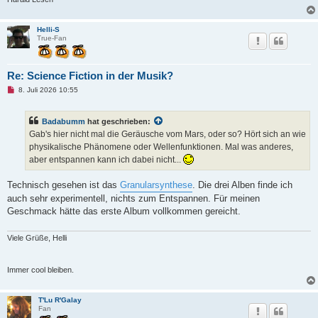
Helli-S
True-Fan
Re: Science Fiction in der Musik?
U
8. Juli 2026 10:55
n
g
e
Badabumm
hat geschrieben:
l
e
Gab's hier nicht mal die Geräusche vom Mars, oder so? Hört sich an wie
s
physikalische Phänomene oder Wellenfunktionen. Mal was anderes,
e
n
aber entspannen kann ich dabei nicht...
e
r
B
Technisch gesehen ist das
Granularsynthese
. Die drei Alben finde ich
e
auch sehr experimentell, nichts zum Entspannen. Für meinen
i
t
Geschmack hätte das erste Album vollkommen gereicht.
r
a
g
Viele Grüße, Helli
Immer cool bleiben.
T'Lu R'Galay
Fan