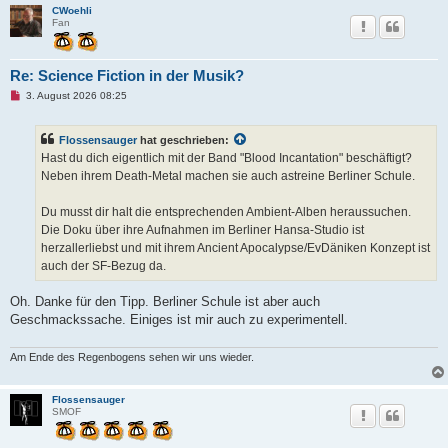
e
CWoehli
n
Fan
e
r
B
e
Re: Science Fiction in der Musik?
i
t
U
3. August 2026 08:25
r
n
a
g
g
e
Flossensauger
hat geschrieben:
l
e
Hast du dich eigentlich mit der Band "Blood Incantation" beschäftigt?
s
Neben ihrem Death-Metal machen sie auch astreine Berliner Schule.
e
n
e
Du musst dir halt die entsprechenden Ambient-Alben heraussuchen.
r
B
Die Doku über ihre Aufnahmen im Berliner Hansa-Studio ist
e
herzallerliebst und mit ihrem Ancient Apocalypse/EvDäniken Konzept ist
i
t
auch der SF-Bezug da.
r
a
g
Oh. Danke für den Tipp. Berliner Schule ist aber auch
Geschmackssache. Einiges ist mir auch zu experimentell.
Am Ende des Regenbogens sehen wir uns wieder.
Flossensauger
SMOF