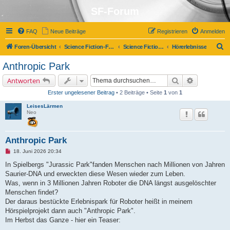
SF-Forum
FAQ
Neue Beiträge
Registrieren
Anmelden
S
Foren-Übersicht
Science Fiction-Forum
Science Fiction, Fantasy und Co.
Hörerlebnisse
u
Anthropic Park
c
Suche
Erweiterte 
Antworten
h
Erster ungelesener Beitrag
• 2 Beiträge • Seite
1
von
1
e
LeisesLärmen
Neo
Anthropic Park
U
18. Juni 2026 20:34
n
g
In Spielbergs "Jurassic Park"fanden Menschen nach Millionen von Jahren
e
Saurier-DNA und erweckten diese Wesen wieder zum Leben.
l
e
Was, wenn in 3 Millionen Jahren Roboter die DNA längst ausgelöschter
s
Menschen findet?
e
n
Der daraus bestückte Erlebnispark für Roboter heißt in meinem
e
Hörspielprojekt dann auch "Anthropic Park".
r
B
Im Herbst das Ganze - hier ein Teaser:
e