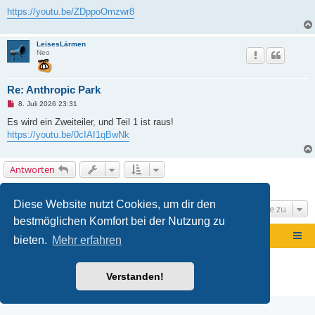
i
t
https://youtu.be/ZDppoOmzwr8
r
a
g
LeisesLärmen
Neo
Re: Anthropic Park
U
8. Juli 2026 23:31
n
g
Es wird ein Zweiteiler, und Teil 1 ist raus!
e
https://youtu.be/0cIAI1qBwNk
l
e
s
e
Antworten
n
e
2 Beiträge • Seite
1
von
1
r
B
Diese Website nutzt Cookies, um dir den
e
Gehe zu
i
bestmöglichen Komfort bei der Nutzung zu
t
r
Foren-Übersicht
a
bieten.
Mehr erfahren
g
Powered by
phpBB
® Forum Software © phpBB Limited
Deutsche Übersetzung durch
phpBB.de
Verstanden!
Datenschutz
|
Nutzungsbedingungen