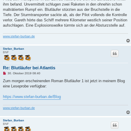
ihm befand. Unvermittelt schlugen zwei Raketen in den ohnehin schon
malträtierten Rumpf ein. Blutläufer stürzten aus der Bruchstelle in die
Tiefe. Der Sturmtransporter sackte ab, als der Pilot vollends die Kontrolle
verlor. Gareth hörte das Schiff mehrere Kilometer westlich seiner Position
aufschlagen. Eine Explosionswolke türmte sich an der Absturzstelle auf.
www.stefan-burban.de
Stefan_Burban
BNF
Re: Blutläufer bei Atlantis
U
30. Oktober 2019 08:40
n
g
Zum morgen erscheinenden Roman Blutläufer 1 ist jetzt in meinem Blog
e
eine Leseprobe verfügbar:
l
e
s
https://www.stefan-burban.de/Blog
e
n
e
www.stefan-burban.de
r
B
e
i
Stefan_Burban
t
BNF
r
a