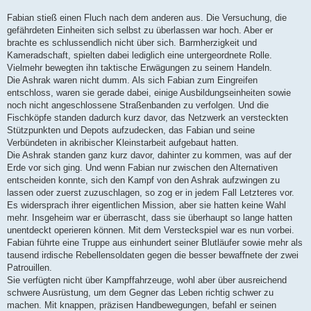
e
s
Fabian stieß einen Fluch nach dem anderen aus. Die Versuchung, die
e
n
gefährdeten Einheiten sich selbst zu überlassen war hoch. Aber er
e
brachte es schlussendlich nicht über sich. Barmherzigkeit und
r
B
Kameradschaft, spielten dabei lediglich eine untergeordnete Rolle.
e
Vielmehr bewegten ihn taktische Erwägungen zu seinem Handeln.
i
t
Die Ashrak waren nicht dumm. Als sich Fabian zum Eingreifen
r
entschloss, waren sie gerade dabei, einige Ausbildungseinheiten sowie
a
g
noch nicht angeschlossene Straßenbanden zu verfolgen. Und die
Fischköpfe standen dadurch kurz davor, das Netzwerk an versteckten
Stützpunkten und Depots aufzudecken, das Fabian und seine
Verbündeten in akribischer Kleinstarbeit aufgebaut hatten.
Die Ashrak standen ganz kurz davor, dahinter zu kommen, was auf der
Erde vor sich ging. Und wenn Fabian nur zwischen den Alternativen
entscheiden konnte, sich den Kampf von den Ashrak aufzwingen zu
lassen oder zuerst zuzuschlagen, so zog er in jedem Fall Letzteres vor.
Es widersprach ihrer eigentlichen Mission, aber sie hatten keine Wahl
mehr. Insgeheim war er überrascht, dass sie überhaupt so lange hatten
unentdeckt operieren können. Mit dem Versteckspiel war es nun vorbei.
Fabian führte eine Truppe aus einhundert seiner Blutläufer sowie mehr als
tausend irdische Rebellensoldaten gegen die besser bewaffnete der zwei
Patrouillen.
Sie verfügten nicht über Kampffahrzeuge, wohl aber über ausreichend
schwere Ausrüstung, um dem Gegner das Leben richtig schwer zu
machen. Mit knappen, präzisen Handbewegungen, befahl er seinen