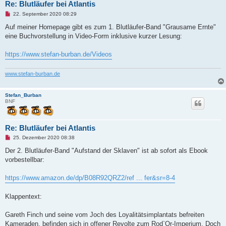
Re: Blutläufer bei Atlantis
U
22. September 2020 08:29
n
g
Auf meiner Homepage gibt es zum 1. Blutläufer-Band "Grausame Ernte"
e
eine Buchvorstellung in Video-Form inklusive kurzer Lesung:
l
e
s
https://www.stefan-burban.de/Videos
e
n
e
www.stefan-burban.de
r
B
e
i
Stefan_Burban
t
BNF
r
a
g
Re: Blutläufer bei Atlantis
U
25. Dezember 2020 08:38
n
g
Der 2. Blutläufer-Band "Aufstand der Sklaven" ist ab sofort als Ebook
e
vorbestellbar:
l
e
s
https://www.amazon.de/dp/B08R92QRZ2/ref ... fer&sr=8-4
e
n
e
Klappentext:
r
B
e
Gareth Finch und seine vom Joch des Loyalitätsimplantats befreiten
i
t
Kameraden, befinden sich in offener Revolte zum Rod`Or-Imperium. Doch