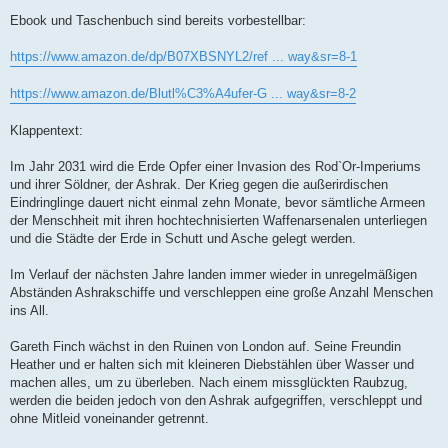
s
Ebook und Taschenbuch sind bereits vorbestellbar:
e
n
e
https://www.amazon.de/dp/B07XBSNYL2/ref ... way&sr=8-1
r
B
e
https://www.amazon.de/Blutl%C3%A4ufer-G ... way&sr=8-2
i
t
r
Klappentext:
a
g
Im Jahr 2031 wird die Erde Opfer einer Invasion des Rod`Or-Imperiums
und ihrer Söldner, der Ashrak. Der Krieg gegen die außerirdischen
Eindringlinge dauert nicht einmal zehn Monate, bevor sämtliche Armeen
der Menschheit mit ihren hochtechnisierten Waffenarsenalen unterliegen
und die Städte der Erde in Schutt und Asche gelegt werden.
Im Verlauf der nächsten Jahre landen immer wieder in unregelmäßigen
Abständen Ashrakschiffe und verschleppen eine große Anzahl Menschen
ins All.
Gareth Finch wächst in den Ruinen von London auf. Seine Freundin
Heather und er halten sich mit kleineren Diebstählen über Wasser und
machen alles, um zu überleben. Nach einem missglückten Raubzug,
werden die beiden jedoch von den Ashrak aufgegriffen, verschleppt und
ohne Mitleid voneinander getrennt.