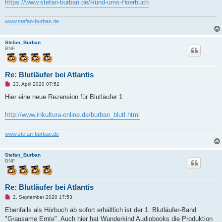
https://www.stefan-burban.de/Rund-ums-Hoerbuch
i
t
r
www.stefan-burban.de
a
g
Stefan_Burban
BNF
Re: Blutläufer bei Atlantis
U
23. April 2020 07:52
n
g
Hier eine neue Rezension für Blutläufer 1:
e
l
e
http://www.inkultura-online.de/burban_blutl.html
s
e
n
www.stefan-burban.de
e
r
B
Stefan_Burban
e
BNF
i
t
r
a
g
Re: Blutläufer bei Atlantis
U
2. September 2020 17:53
n
g
Ebenfalls als Hörbuch ab sofort erhältlich ist der 1. Blutläufer-Band
e
"Grausame Ernte". Auch hier hat Wunderkind Audiobooks die Produktion
l