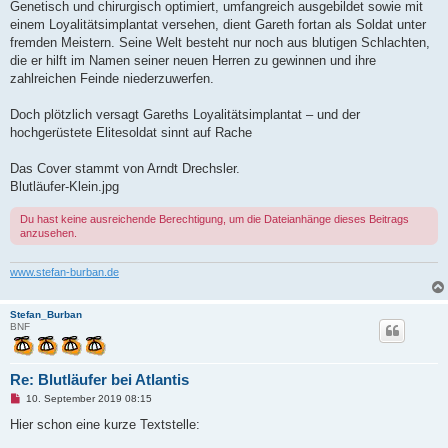
Genetisch und chirurgisch optimiert, umfangreich ausgebildet sowie mit
einem Loyalitätsimplantat versehen, dient Gareth fortan als Soldat unter
fremden Meistern. Seine Welt besteht nur noch aus blutigen Schlachten,
die er hilft im Namen seiner neuen Herren zu gewinnen und ihre
zahlreichen Feinde niederzuwerfen.
Doch plötzlich versagt Gareths Loyalitätsimplantat – und der
hochgerüstete Elitesoldat sinnt auf Rache
Das Cover stammt von Arndt Drechsler.
Blutläufer-Klein.jpg
Du hast keine ausreichende Berechtigung, um die Dateianhänge dieses Beitrags
anzusehen.
www.stefan-burban.de
Stefan_Burban
BNF
Re: Blutläufer bei Atlantis
U
10. September 2019 08:15
n
g
Hier schon eine kurze Textstelle:
e
l