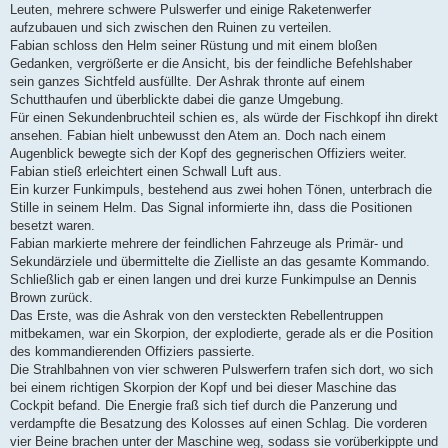
Leuten, mehrere schwere Pulswerfer und einige Raketenwerfer
aufzubauen und sich zwischen den Ruinen zu verteilen.
Fabian schloss den Helm seiner Rüstung und mit einem bloßen
Gedanken, vergrößerte er die Ansicht, bis der feindliche Befehlshaber
sein ganzes Sichtfeld ausfüllte. Der Ashrak thronte auf einem
Schutthaufen und überblickte dabei die ganze Umgebung.
Für einen Sekundenbruchteil schien es, als würde der Fischkopf ihn direkt
ansehen. Fabian hielt unbewusst den Atem an. Doch nach einem
Augenblick bewegte sich der Kopf des gegnerischen Offiziers weiter.
Fabian stieß erleichtert einen Schwall Luft aus.
Ein kurzer Funkimpuls, bestehend aus zwei hohen Tönen, unterbrach die
Stille in seinem Helm. Das Signal informierte ihn, dass die Positionen
besetzt waren.
Fabian markierte mehrere der feindlichen Fahrzeuge als Primär- und
Sekundärziele und übermittelte die Zielliste an das gesamte Kommando.
Schließlich gab er einen langen und drei kurze Funkimpulse an Dennis
Brown zurück.
Das Erste, was die Ashrak von den versteckten Rebellentruppen
mitbekamen, war ein Skorpion, der explodierte, gerade als er die Position
des kommandierenden Offiziers passierte.
Die Strahlbahnen von vier schweren Pulswerfern trafen sich dort, wo sich
bei einem richtigen Skorpion der Kopf und bei dieser Maschine das
Cockpit befand. Die Energie fraß sich tief durch die Panzerung und
verdampfte die Besatzung des Kolosses auf einen Schlag. Die vorderen
vier Beine brachen unter der Maschine weg, sodass sie vorüberkippte und