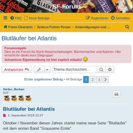
SF-Forum
FAQ
Neue Beiträge
Registrieren
Anmelden
S
Foren-Übersicht
Science Fiction-Forum
Ankündigungen und Neuerscheinungen
u
Blutläufer bei Atlantis
c
Forumsregeln
h
Dies ist ein Forum für Buch-Neuerscheinungen. Büchermacher und Autoren: Hier
erreicht ihr direkt eure Zielgruppe!
e
Schamlose Eigenwerbung ist hier explizit erlaubt!
Suche
Erweiterte 
Antworten
1
2
3
Nächste
Erster ungelesener Beitrag
• 44 Beiträge
Stefan_Burban
BNF
Blutläufer bei Atlantis
U
3. September 2019 22:07
n
g
Oktober / November diesen Jahres startet meine neue Serie "Blutläufer"
e
mit dem ersten Band "Grausame Ernte".
l
e