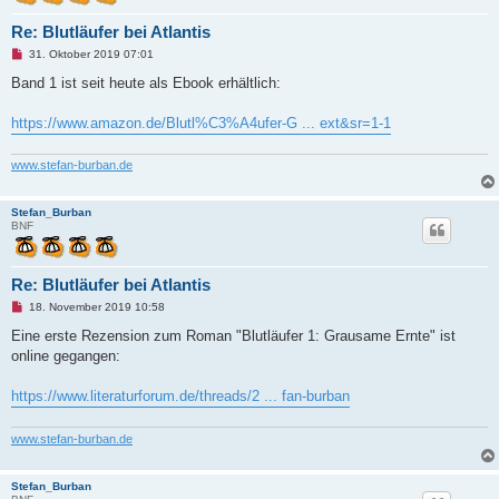
g
Re: Blutläufer bei Atlantis
U
31. Oktober 2019 07:01
n
g
Band 1 ist seit heute als Ebook erhältlich:
e
l
e
https://www.amazon.de/Blutl%C3%A4ufer-G ... ext&sr=1-1
s
e
n
www.stefan-burban.de
e
r
B
Stefan_Burban
e
BNF
i
t
r
a
g
Re: Blutläufer bei Atlantis
U
18. November 2019 10:58
n
g
Eine erste Rezension zum Roman "Blutläufer 1: Grausame Ernte" ist
e
online gegangen:
l
e
s
https://www.literaturforum.de/threads/2 ... fan-burban
e
n
e
www.stefan-burban.de
r
B
e
i
Stefan_Burban
t