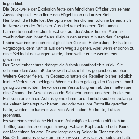
liegen blieb.
Die Druckwelle der Explosion fegte den feindlichen Offizier von seinem
Aussichtspunkt. Er kullerte den Hügel hinab und außer Sicht.
Nun brach die Hölle los. Die Spitze der feindlichen Kolonne befand sich
im Kreuzfeuer der Rebellen. Aus drei verschiedenen Richtungen
hämmerte unaufhörlicher Beschuss auf die Ashrak herein. Mehr als
zweihundert von ihnen fielen allein in den ersten Minuten des Kampfes.
Fabian war immer noch nicht glücklich über die Entwicklung. Er hätte es
vorgezogen, dem Kampf aus dem Weg zu gehen. Aber wenn er schon zu
einer Schlacht gezwungen wurde, dann wollte er sie wenigstens
gewinnen.
Der Rebellenbeschuss drängte die Ashrak unaufhörlich zurück. Sie
schienen dem Ausmaß der Gewalt nahezu hilflos gegenüberzustehen.
Weitere Gegner fielen. Im Gegenzug hatten die Rebellen bisher lediglich
leichte Verluste zu beklagen. Wenn es ihnen gelang, den Gegner schnell
genug zu vernichten, bevor dessen Verstärkung eintraf, dann hatten sie
eine Chance, im Anschluss an die Schlacht unterzutauchen. In diesem
Fall konnten sich die Ashrak gerne dumm und dämlich suchen. Solange
sie keinen Anhaltspunkt hatten, wer oder was ihre Patrouille getroffen
hatte, würden sie kaum etwas von Wert finden. So hoffte, Fabian
jedenfalls.
Es war eine vergebliche Hoffnung. Ashrakjäger fauchten plötzlich im
Tiefflug über ihre Stellungen hinweg. Fabians Kopf zuckte hoch. Keine
der Maschinen feuerte. Er war lange genug Soldat in Diensten des
Rod`Or-Imperiums gewesen, um zu wissen, was das zu bedeuten hatte.