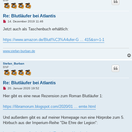
BNF
r
a
g
Re: Blutläufer bei Atlantis
U
14. Dezember 2019 11:46
n
g
Jetzt auch als Taschenbuch erhältlich:
e
l
e
https://www.amazon.de/Blutl%C3%A4ufer-G ... 415&sr=1-1
s
e
n
www.stefan-burban.de
e
r
B
Stefan_Burban
e
BNF
i
t
r
a
g
Re: Blutläufer bei Atlantis
U
20. Januar 2020 19:52
n
g
Hier gibt es eine neue Rezension zum Roman Blutläufer 1:
e
l
e
https://libramorum.blogspot.com/2020/01 ... ernte.html
s
e
n
Und außerdem gibt es auf meiner Homepage nun eine Hörprobe zum 5.
e
Hörbuch aus der Imperium-Reihe "Die Ehre der Legion":
r
B
e