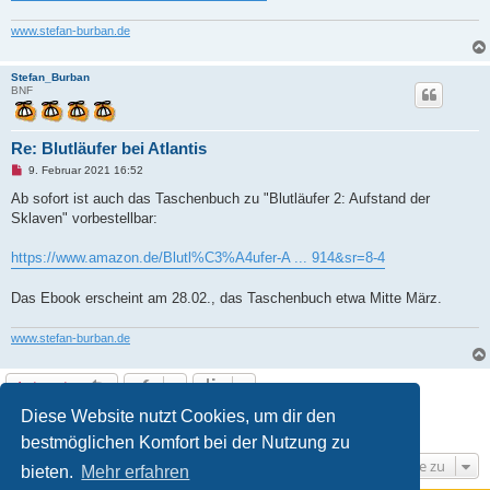
r
B
www.stefan-burban.de
e
i
t
Stefan_Burban
r
BNF
a
g
Re: Blutläufer bei Atlantis
U
9. Februar 2021 16:52
n
g
Ab sofort ist auch das Taschenbuch zu "Blutläufer 2: Aufstand der
e
Sklaven" vorbestellbar:
l
e
s
https://www.amazon.de/Blutl%C3%A4ufer-A ... 914&sr=8-4
e
n
e
Das Ebook erscheint am 28.02., das Taschenbuch etwa Mitte März.
r
B
e
www.stefan-burban.de
i
t
r
a
Antworten
g
Diese Website nutzt Cookies, um dir den
1
2
3
Nächste
44 Beiträge
bestmöglichen Komfort bei der Nutzung zu
Gehe zu
bieten.
Mehr erfahren