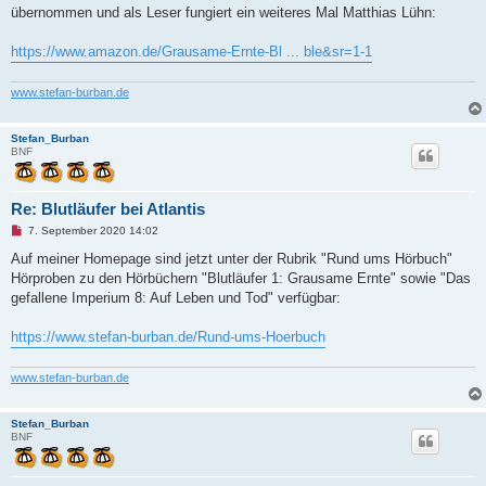
e
übernommen und als Leser fungiert ein weiteres Mal Matthias Lühn:
s
e
n
https://www.amazon.de/Grausame-Ernte-Bl ... ble&sr=1-1
e
r
B
www.stefan-burban.de
e
i
t
Stefan_Burban
r
BNF
a
g
Re: Blutläufer bei Atlantis
U
7. September 2020 14:02
n
g
Auf meiner Homepage sind jetzt unter der Rubrik "Rund ums Hörbuch"
e
Hörproben zu den Hörbüchern "Blutläufer 1: Grausame Ernte" sowie "Das
l
e
gefallene Imperium 8: Auf Leben und Tod" verfügbar:
s
e
n
https://www.stefan-burban.de/Rund-ums-Hoerbuch
e
r
B
www.stefan-burban.de
e
i
t
Stefan_Burban
r
BNF
a
g