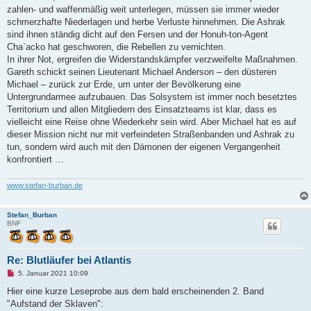
r
zahlen- und waffenmäßig weit unterlegen, müssen sie immer wieder
a
g
schmerzhafte Niederlagen und herbe Verluste hinnehmen. Die Ashrak
sind ihnen ständig dicht auf den Fersen und der Honuh-ton-Agent
Cha`acko hat geschworen, die Rebellen zu vernichten.
In ihrer Not, ergreifen die Widerstandskämpfer verzweifelte Maßnahmen.
Gareth schickt seinen Lieutenant Michael Anderson – den düsteren
Michael – zurück zur Erde, um unter der Bevölkerung eine
Untergrundarmee aufzubauen. Das Solsystem ist immer noch besetztes
Territorium und allen Mitgliedern des Einsatzteams ist klar, dass es
vielleicht eine Reise ohne Wiederkehr sein wird. Aber Michael hat es auf
dieser Mission nicht nur mit verfeindeten Straßenbanden und Ashrak zu
tun, sondern wird auch mit den Dämonen der eigenen Vergangenheit
konfrontiert …
www.stefan-burban.de
Stefan_Burban
BNF
Re: Blutläufer bei Atlantis
U
5. Januar 2021 10:09
n
g
Hier eine kurze Leseprobe aus dem bald erscheinenden 2. Band
e
"Aufstand der Sklaven":
l