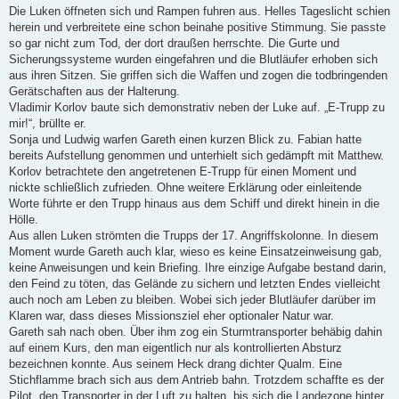
e
Die Luken öffneten sich und Rampen fuhren aus. Helles Tageslicht schien
s
herein und verbreitete eine schon beinahe positive Stimmung. Sie passte
e
n
so gar nicht zum Tod, der dort draußen herrschte. Die Gurte und
e
Sicherungssysteme wurden eingefahren und die Blutläufer erhoben sich
r
B
aus ihren Sitzen. Sie griffen sich die Waffen und zogen die todbringenden
e
Gerätschaften aus der Halterung.
i
t
Vladimir Korlov baute sich demonstrativ neben der Luke auf. „E-Trupp zu
r
mir!“, brüllte er.
a
g
Sonja und Ludwig warfen Gareth einen kurzen Blick zu. Fabian hatte
bereits Aufstellung genommen und unterhielt sich gedämpft mit Matthew.
Korlov betrachtete den angetretenen E-Trupp für einen Moment und
nickte schließlich zufrieden. Ohne weitere Erklärung oder einleitende
Worte führte er den Trupp hinaus aus dem Schiff und direkt hinein in die
Hölle.
Aus allen Luken strömten die Trupps der 17. Angriffskolonne. In diesem
Moment wurde Gareth auch klar, wieso es keine Einsatzeinweisung gab,
keine Anweisungen und kein Briefing. Ihre einzige Aufgabe bestand darin,
den Feind zu töten, das Gelände zu sichern und letzten Endes vielleicht
auch noch am Leben zu bleiben. Wobei sich jeder Blutläufer darüber im
Klaren war, dass dieses Missionsziel eher optionaler Natur war.
Gareth sah nach oben. Über ihm zog ein Sturmtransporter behäbig dahin
auf einem Kurs, den man eigentlich nur als kontrollierten Absturz
bezeichnen konnte. Aus seinem Heck drang dichter Qualm. Eine
Stichflamme brach sich aus dem Antrieb bahn. Trotzdem schaffte es der
Pilot, den Transporter in der Luft zu halten, bis sich die Landezone hinter