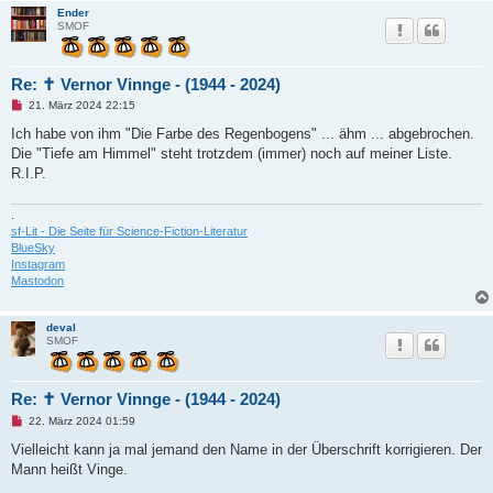
e
Ender
i
SMOF
t
r
a
g
Re: ✝ Vernor Vinnge - (1944 - 2024)
U
21. März 2024 22:15
n
g
Ich habe von ihm "Die Farbe des Regenbogens" ... ähm ... abgebrochen.
e
Die "Tiefe am Himmel" steht trotzdem (immer) noch auf meiner Liste.
l
e
R.I.P.
s
e
n
.
e
sf-Lit - Die Seite für Science-Fiction-Literatur
r
BlueSky
B
e
Instagram
i
Mastodon
t
r
a
deval
g
SMOF
Re: ✝ Vernor Vinnge - (1944 - 2024)
U
22. März 2024 01:59
n
g
Vielleicht kann ja mal jemand den Name in der Überschrift korrigieren. Der
e
Mann heißt Vinge.
l
e