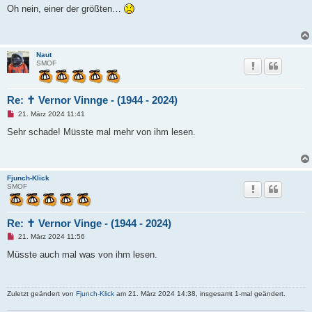
g
Oh nein, einer der größten…
e
l
e
s
e
Naut
n
SMOF
e
r
B
e
Re: ✝ Vernor Vinnge - (1944 - 2024)
i
t
U
21. März 2024 11:41
r
n
a
g
Sehr schade! Müsste mal mehr von ihm lesen.
g
e
l
e
s
e
Fjunch-Klick
n
SMOF
e
r
B
e
Re: ✝ Vernor Vinge - (1944 - 2024)
i
t
U
21. März 2024 11:56
r
n
a
g
Müsste auch mal was von ihm lesen.
g
e
l
e
s
Zuletzt geändert von
Fjunch-Klick
am 21. März 2024 14:38, insgesamt 1-mal geändert.
e
n
e