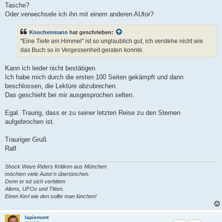
s
Tasche?
e
n
Oder verwechsele ich ihn mit einem anderen AUtor?
e
r
B
Knochenmann
hat geschrieben:
e
"Eine Tiefe am Himmel" ist so unglaublich gut, ich verstehe nicht wie
i
t
das Buch so in Vergessenheit geraten konnte.
r
a
g
Kann ich leider nicht bestätigen.
Ich habe mich durch die ersten 100 Seiten gekämpft und dann
beschlossen, die Lektüre abzubrechen.
Das geschieht bei mir ausgesprochen selten.
Egal. Traurig, dass er zu seiner letzten Reise zu den Sternen
aufgebrochen ist.
Trauriger Gruß
Ralf
Shock Wave Riders Kritiken aus München
möchten viele Autor'n übertünchen.
Denn er tut sich verbitten
Aliens, UFOs und Titten.
Einen Kerl wie den sollte man lünchen!
lapismont