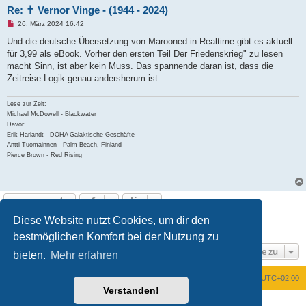
r
Re: ✝ Vernor Vinge - (1944 - 2024)
a
g
U
26. März 2024 16:42
n
g
Und die deutsche Übersetzung von Marooned in Realtime gibt es aktuell
e
für 3,99 als eBook. Vorher den ersten Teil Der Friedenskrieg" zu lesen
l
e
macht Sinn, ist aber kein Muss. Das spannende daran ist, dass die
s
Zeitreise Logik genau andersherum ist.
e
n
e
Lese zur Zeit:
r
B
Michael McDowell - Blackwater
e
Davor:
i
Erik Harlandt - DOHA Galaktische Geschäfte
t
Antti Tuomainnen - Palm Beach, Finland
r
a
Pierce Brown - Red Rising
g
Antworten
Diese Website nutzt Cookies, um dir den
1
2
Nächste
19 Beiträge
bestmöglichen Komfort bei der Nutzung zu
Gehe zu
bieten.
Mehr erfahren
Foren-Übersicht
Alle Zeiten sind
UTC+02:00
Verstanden!
Powered by
phpBB
® Forum Software © phpBB Limited