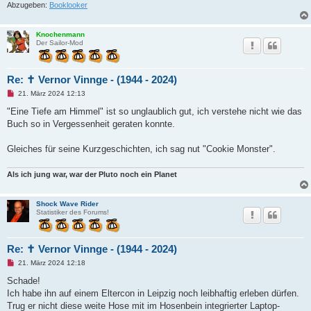
Abzugeben:
Booklooker
r
B
e
i
Knochenmann
t
Der Sailor-Mod
r
a
g
Re: ✝ Vernor Vinnge - (1944 - 2024)
U
21. März 2024 12:13
n
g
"Eine Tiefe am Himmel" ist so unglaublich gut, ich verstehe nicht wie das
e
Buch so in Vergessenheit geraten konnte.
l
e
s
Gleiches für seine Kurzgeschichten, ich sag nut "Cookie Monster".
e
n
e
Als ich jung war, war der Pluto noch ein Planet
r
B
e
i
Shock Wave Rider
t
Statistiker des Forums!
r
a
g
Re: ✝ Vernor Vinnge - (1944 - 2024)
U
21. März 2024 12:18
n
g
Schade!
e
Ich habe ihn auf einem Eltercon in Leipzig noch leibhaftig erleben dürfen.
l
e
Trug er nicht diese weite Hose mit im Hosenbein integrierter Laptop-