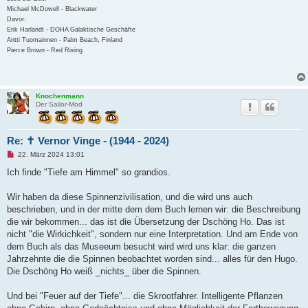
Michael McDowell - Blackwater
Davor:
Erik Harlandt - DOHA Galaktische Geschäfte
Antti Tuomainnen - Palm Beach, Finland
Pierce Brown - Red Rising
Knochenmann
Der Sailor-Mod
Re: ✝ Vernor Vinge - (1944 - 2024)
U
22. März 2024 13:01
n
g
Ich finde "Tiefe am Himmel" so grandios.
e
l
e
Wir haben da diese Spinnenzivilisation, und die wird uns auch
s
beschrieben, und in der mitte dem dem Buch lernen wir: die Beschreibung
e
n
die wir bekommen... das ist die Übersetzung der Dschöng Ho. Das ist
e
nicht "die Wirkichkeit", sondern nur eine Interpretation. Und am Ende von
r
B
dem Buch als das Museeum besucht wird wird uns klar: die ganzen
e
Jahrzehnte die die Spinnen beobachtet worden sind... alles für den Hugo.
i
t
Die Dschöng Ho weiß _nichts_ über die Spinnen.
r
a
g
Und bei "Feuer auf der Tiefe"... die Skrootfahrer. Intelligente Pflanzen