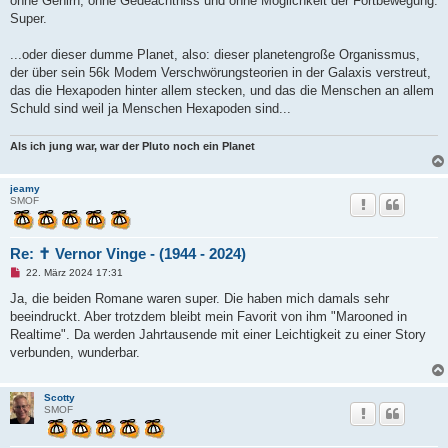
ohne Gehirn, ohne Gedeächtniss und ohne Möglichkeit der Fortbewegung.
Super.
...oder dieser dumme Planet, also: dieser planetengroße Organissmus,
der über sein 56k Modem Verschwörungsteorien in der Galaxis verstreut,
das die Hexapoden hinter allem stecken, und das die Menschen an allem
Schuld sind weil ja Menschen Hexapoden sind...
Als ich jung war, war der Pluto noch ein Planet
jeamy
SMOF
Re: ✝ Vernor Vinge - (1944 - 2024)
U
22. März 2024 17:31
n
g
Ja, die beiden Romane waren super. Die haben mich damals sehr
e
beeindruckt. Aber trotzdem bleibt mein Favorit von ihm "Marooned in
l
e
Realtime". Da werden Jahrtausende mit einer Leichtigkeit zu einer Story
s
verbunden, wunderbar.
e
n
e
r
Scotty
B
SMOF
e
i
t