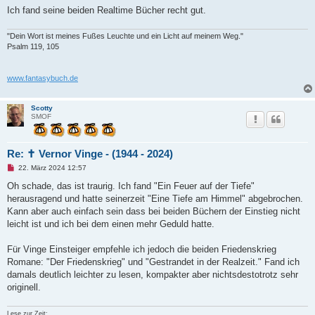
s
Ich fand seine beiden Realtime Bücher recht gut.
e
n
e
"Dein Wort ist meines Fußes Leuchte und ein Licht auf meinem Weg."
r
B
Psalm 119, 105
e
i
t
www.fantasybuch.de
r
a
g
Scotty
SMOF
Re: ✝ Vernor Vinge - (1944 - 2024)
U
22. März 2024 12:57
n
g
Oh schade, das ist traurig. Ich fand "Ein Feuer auf der Tiefe"
e
herausragend und hatte seinerzeit "Eine Tiefe am Himmel" abgebrochen.
l
e
Kann aber auch einfach sein dass bei beiden Büchern der Einstieg nicht
s
leicht ist und ich bei dem einen mehr Geduld hatte.
e
n
e
Für Vinge Einsteiger empfehle ich jedoch die beiden Friedenskrieg
r
B
Romane: "Der Friedenskrieg" und "Gestrandet in der Realzeit." Fand ich
e
damals deutlich leichter zu lesen, kompakter aber nichtsdestotrotz sehr
i
t
originell.
r
a
g
Lese zur Zeit: