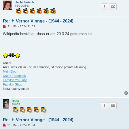
Uschi Zietsch
e
TBGDOFE
i
t
r
a
g
Re: ✝ Vernor Vinnge - (1944 - 2024)
U
21. März 2024 11:03
n
g
Wikipedia bestätigt, dass er am 20.3.24 gestorben ist.
e
l
e
s
e
n
e
r
Uschi
B
Alles, was ich im Forum schreibe, ist meine private Meinung.
e
i
Mein Blog
t
Uschi Facebook
r
Fabylon YouTube
a
Fabylon Shop
g
Insta: uschizietsch
Doop
SMOF
Re: ✝ Vernor Vinnge - (1944 - 2024)
U
21. März 2024 11:04
n