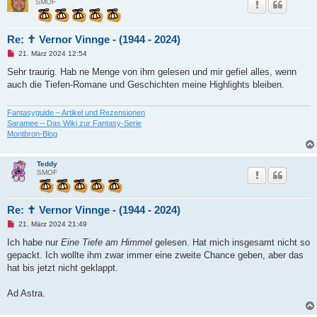
SMOF
Re: ✝ Vernor Vinnge - (1944 - 2024)
U
21. März 2024 12:54
n
g
Sehr traurig. Hab ne Menge von ihm gelesen und mir gefiel alles, wenn
e
auch die Tiefen-Romane und Geschichten meine Highlights bleiben.
l
e
s
e
Fantasyguide – Artikel und Rezensionen
n
Saramee – Das Wiki zur Fantasy-Serie
e
Montbron-Blog
r
B
e
i
Teddy
t
SMOF
r
a
g
Re: ✝ Vernor Vinnge - (1944 - 2024)
U
21. März 2024 21:49
n
g
Ich habe nur
Eine Tiefe am Himmel
gelesen. Hat mich insgesamt nicht so
e
gepackt. Ich wollte ihm zwar immer eine zweite Chance geben, aber das
l
e
hat bis jetzt nicht geklappt.
s
e
n
Ad Astra.
e
r
B