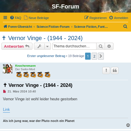
SF-Forum
FAQ
Neue Beiträge
Registrieren
Anmelden
S
Foren-Übersicht
Science Fiction-Forum
Science Fiction, Fantasy und Co.
u
✝ Vernor Vinge - (1944 - 2024)
c
Suche
Erweiterte
Antworten
h
e
1
2
Nächste
Erster ungelesener Beitrag
• 19 Beiträge
Knochenmann
Der Sailor-Mod
✝ Vernor Vinge - (1944 - 2024)
U
21. März 2024 10:40
n
g
Vernor Vinge ist wohl leider heute gestorben
e
l
e
Link
s
e
n
Als ich jung war, war der Pluto noch ein Planet
e
r
B