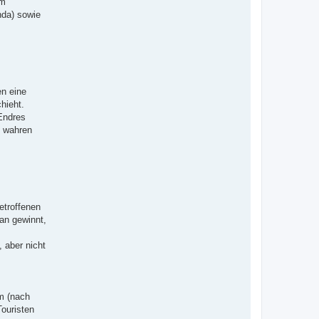
am
nda) sowie
n eine
hieht.
 Endres
n wahren
etroffenen
man gewinnt,
 aber nicht
hm (nach
ouristen