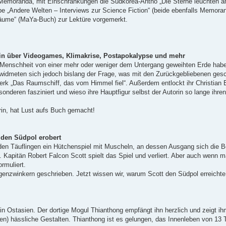
 Memoranda, mit Einschränkungen die Südkorea-Antho „Die Sterne leuchten 
„Andere Welten – Interviews zur Science Fiction“ (beide ebenfalls Memora
räume“ (MaYa-Buch) zur Lektüre vorgemerkt.
in über Videogames, Klimakrise, Postapokalypse und mehr
Menschheit von einer mehr oder weniger dem Untergang geweihten Erde habe
 widmeten sich jedoch bislang der Frage, was mit den Zurückgebliebenen gesc
Werk „Das Raumschiff, das vom Himmel fiel“. Außerdem entlockt ihr Christian
nderen fasziniert und wieso ihre Hauptfigur selbst der Autorin so lange ihre
rin, hat Lust aufs Buch gemacht!
den Südpol erobert
 den Täuflingen ein Hütchenspiel mit Muscheln, an dessen Ausgang sich die B
. Kapitän Robert Falcon Scott spielt das Spiel und verliert. Aber auch wenn 
rmuliert.
enzwinkern geschrieben. Jetzt wissen wir, warum Scott den Südpol erreichte,
 in Ostasien. Der dortige Mogul Thianthong empfängt ihn herzlich und zeigt i
n) hässliche Gestalten. Thianthong ist es gelungen, das Innenleben von 13 T