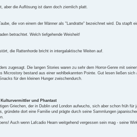
 aber die Auflösung ist dann doch ziemlich platt.
ube, die von einem der Männer als "Landratte" bezeichnet wird. Da stapft e
aden betrachtet. Welch tiefgehende Weisheit!
rt, die Rattenhorde bricht in intergalaktische Weiten auf.
ders zugesagt. Die langen Stories waren zu sehr dem Horror-Genre mit seine
 Microstory bestand aus einer wohlbekannten Pointe. Gut lesen ließen sich a
-Snacks für den kleinen Hunger zwischendurch.
ulturvermittler und Phantast
tigen Griechen, der in Dublin und London aufwuchs, sich aber schon früh für 
aus, gründete dort eine Familie und prägte durch seine Sammlungen japanische
n.
ebens! Auch wenn Lafcadio Hearn weitgehend vergessen sein mag - seine Wir