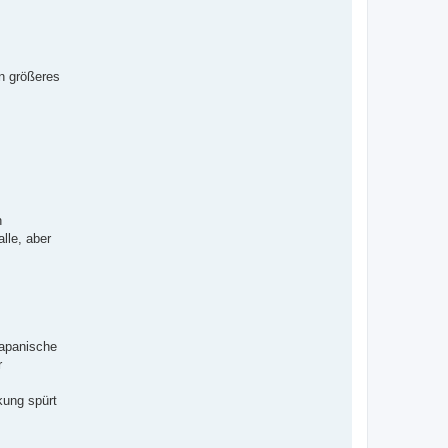
in größeres
n
lle, aber
japanische
r
kung spürt