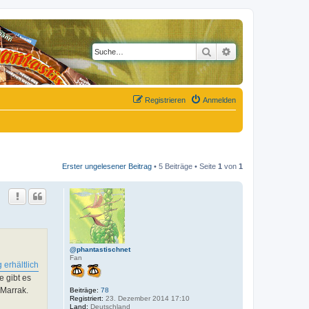
Suche
Erweiterte Suche
Registrieren
Anmelden
Erster ungelesener Beitrag
• 5 Beiträge • Seite
1
von
1
@phantastischnet
Fan
 erhältlich
e gibt es
 Marrak.
Beiträge:
78
Registriert:
23. Dezember 2014 17:10
Land:
Deutschland