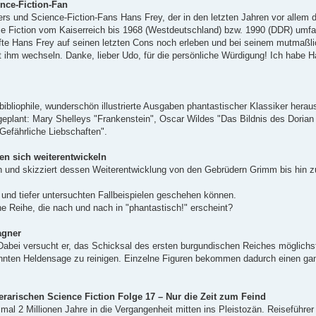
nce-Fiction-Fan
ers und Science-Fiction-Fans Hans Frey, der in den letzten Jahren vor allem 
 Fiction vom Kaiserreich bis 1968 (Westdeutschland) bzw. 1990 (DDR) umfas
urfte Hans Frey auf seinen letzten Cons noch erleben und bei seinem mutmaßli
it ihm wechseln. Danke, lieber Udo, für die persönliche Würdigung! Ich habe 
 bibliophile, wunderschön illustrierte Ausgaben phantastischer Klassiker hera
 geplant: Mary Shelleys "Frankenstein", Oscar Wildes "Das Bildnis des Dorian
Gefährliche Liebschaften".
n sich weiterentwickeln
n und skizziert dessen Weiterentwicklung von den Gebrüdern Grimm bis hin z
r und tiefer untersuchten Fallbeispielen geschehen können.
ine Reihe, die nach und nach in "phantastisch!" erscheint?
agner
abei versucht er, das Schicksal des ersten burgundischen Reiches möglichst
kannten Heldensage zu reinigen. Einzelne Figuren bekommen dadurch einen ga
rarischen Science Fiction Folge 17 – Nur die Zeit zum Feind
al 2 Millionen Jahre in die Vergangenheit mitten ins Pleistozän. Reiseführer 