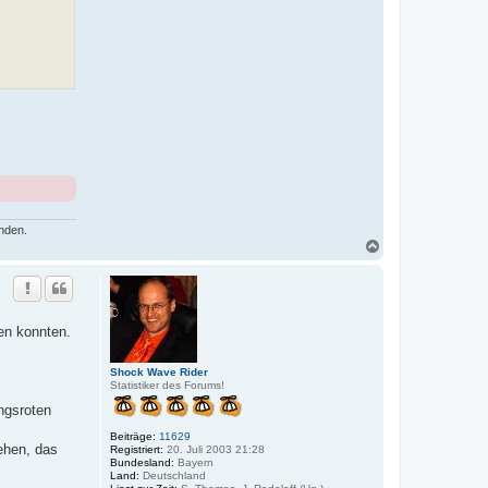
nden.
N
a
c
h
o
b
len konnten.
e
n
Shock Wave Rider
Statistiker des Forums!
ngsroten
Beiträge:
11629
ehen, das
Registriert:
20. Juli 2003 21:28
Bundesland:
Bayern
Land:
Deutschland