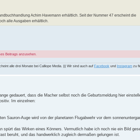
sandbuchhandlung Achim Havemann erhältlich. Seit der Nummer 47 erscheint die
och alle Ausgaben erhältlich.
ses Beitrags anzusehen.
eint alle drei Monate bei Calliope Media. ||| Wir sind auch auf
Facebook
und
Instagram
zu fi
lange gedauert, dass die Macher selbst noch die Geburtsmeldung hier einstel
itiv. Im einzelnen:
en Sauron-Auge wird von der planetaren Flugabwehr vor dem sonnenunterga
n spürt das Wirken eines Könners. Vermutlich habe ich noch nie ein Bild ges
st beruht, und das handwerklich zugleich dermaßen gelungen ist.