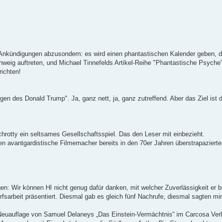
e Ankündigungen abzusondern: es wird einen phantastischen Kalender geben, 
weig auftreten, und Michael Tinnefelds Artikel-Reihe "Phantastische Psyche"
richten!
en des Donald Trump". Ja, ganz nett, ja, ganz zutreffend. Aber das Ziel ist 
chrotty ein seltsames Gesellschaftsspiel. Das den Leser mit einbezieht.
en avantgardistische Filmemacher bereits in den 70er Jahren überstrapazierte
n: Wir können HI nicht genug dafür danken, mit welcher Zuverlässigkeit er be
sarbeit präsentiert. Diesmal gab es gleich fünf Nachrufe, diesmal sagten mir 
 Neuauflage von Samuel Delaneys „Das Einstein-Vermächtnis“ im Carcosa Ver