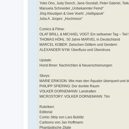
Yoko Ono, Judy Dench, Jane Goodall, Peter Gabriel, Taika 
Manuela Schneider „Unbekannter Feind“
Jörg Kleudgen & Uwe Voehl: „Halligspuk“
Julia A. Jorges: „Hochmoor“
Comics & Filme:
OLAF BRILL & MICHAEL VOGT: Ein seltsamer Tag – Teil
THOMAS HÖHL: 50 Jahre MARVEL in Deutschland
MARCEL KOBER: Zwischen Göttern und Geistern
ALEXANDER NYM: Überfluss und Überdruss
Update:
Horst Illmer: Nachrichten & Neuerscheinungen
Storys:
MARIE ERIKSON: Wie man den Äquator überquert und de
PHILIPP SPIERING: Der dunkle Raum
VOLKER DORNEMANN: Landratten
MICROSTORY: VOLKER DORNEMANN: Tim
Rubriken:
Editorial
Comic-Strip von Lars Bublitz
Cartoons von Jan Hoffmann
Phantastische Zitate