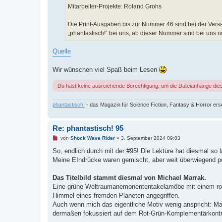
Mitarbeiter-Projekte: Roland Grohs
Die Print-Ausgaben bis zur Nummer 46 sind bei der Ver
„phantastisch!“ bei uns, ab dieser Nummer sind bei uns n
Quelle
Wir wünschen viel Spaß beim Lesen
Du hast keine ausreichende Berechtigung, um die Dateianhänge die
phantastisch!
- das Magazin für Science Fiction, Fantasy & Horror ersch
Re: phantastisch! 95
U
von
Shock Wave Rider
»
3. September 2024 09:03
n
g
So, endlich durch mit der #95! Die Lektüre hat diesmal so 
e
Meine EIndrücke waren gemischt, aber weit überwiegend pos
l
e
s
Das Titelbild stammt diesmal von Michael Marrak.
e
n
Eine grüne Weltraumanemonententakelamöbe mit einem rot
e
Himmel eines fremden Planeten angegriffen.
r
B
Auch wenn mich das eigentliche Motiv wenig anspricht: Ma
e
dermaßen fokussiert auf dem Rot-Grün-Komplementärkontra
i
t