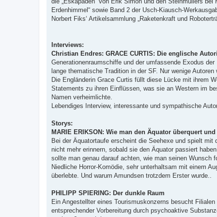
die „Eskapaden“ von Erik Simon und den Steinmüllers bei
Erdenhimmel“ sowie Band 2 der Usch-Kiausch-Werkausgabe 
Norbert Fiks‘ Artikelsammlung „Raketenkraft und Robotert
Interviews:
Christian Endres: GRACE CURTIS: Die englische Autor
Generationenraumschiffe und der umfassende Exodus der 
lange thematische Tradition in der SF. Nur wenige Autoren
Die Engländerin Grace Curtis füllt diese Lücke mit ihrem 
Statements zu ihren Einflüssen, was sie an Western im beso
Namen verheimlichte.
Lebendiges Interview, interessante und sympathische Auto
Storys:
MARIE ERIKSON: Wie man den Äquator überquert und 
Bei der Äquatortaufe erscheint die Seehexe und spielt mit
nicht mehr erinnern, sobald sie den Äquator passiert haben
sollte man genau darauf achten, wie man seinen Wunsch fo
Niedliche Horror-Komödie, sehr unterhaltsam mit einem Aug
überlebte. Und warum Amundsen trotzdem Erster wurde..
PHILIPP SPIERING: Der dunkle Raum
Ein Angestellter eines Tourismuskonzerns besucht Filialen
entsprechender Vorbereitung durch psychoaktive Substanze