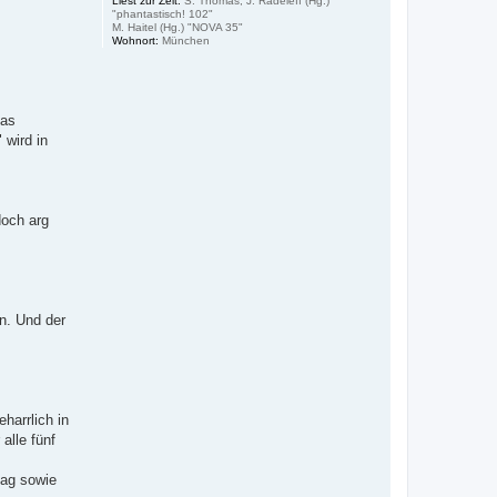
Liest zur Zeit:
S. Thomas, J. Radeleff (Hg.)
"phantastisch! 102"
M. Haitel (Hg.) "NOVA 35"
Wohnort:
München
das
 wird in
doch arg
n. Und der
harrlich in
alle fünf
lag sowie