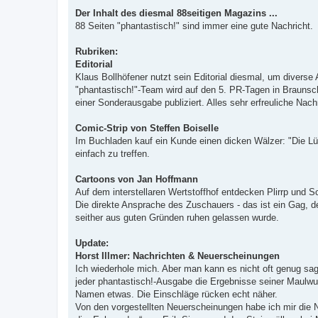
r
Der Inhalt des diesmal 88seitigen Magazins ...
a
g
88 Seiten "phantastisch!" sind immer eine gute Nachricht.
Rubriken:
Editorial
Klaus Bollhöfener nutzt sein Editorial diesmal, um divers
"phantastisch!"-Team wird auf den 5. PR-Tagen in Braunsch
einer Sonderausgabe publiziert. Alles sehr erfreuliche Nach
Comic-Strip von Steffen Boiselle
Im Buchladen kauf ein Kunde einen dicken Wälzer: "Die Lüg
einfach zu treffen.
Cartoons von Jan Hoffmann
Auf dem interstellaren Wertstoffhof entdecken Plirrp und S
Die direkte Ansprache des Zuschauers - das ist ein Gag, d
seither aus guten Gründen ruhen gelassen wurde.
Update:
Horst Illmer: Nachrichten & Neuerscheinungen
Ich wiederhole mich. Aber man kann es nicht oft genug sage
jeder phantastisch!-Ausgabe die Ergebnisse seiner Maulwurf
Namen etwas. Die Einschläge rücken echt näher.
Von den vorgestellten Neuerscheinungen habe ich mir die