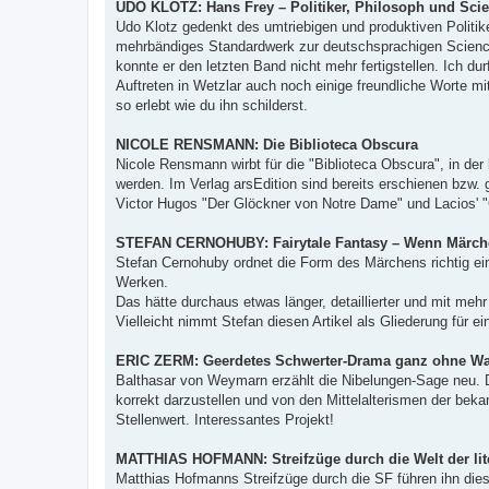
UDO KLOTZ: Hans Frey – Politiker, Philosoph und Scie
Udo Klotz gedenkt des umtriebigen und produktiven Politik
mehrbändiges Standardwerk zur deutschsprachigen Science
konnte er den letzten Band nicht mehr fertigstellen. Ich d
Auftreten in Wetzlar auch noch einige freundliche Worte m
so erlebt wie du ihn schilderst.
NICOLE RENSMANN: Die Biblioteca Obscura
Nicole Rensmann wirbt für die "Biblioteca Obscura", in der
werden. Im Verlag arsEdition sind bereits erschienen bzw.
Victor Hugos "Der Glöckner von Notre Dame" und Lacios' "
STEFAN CERNOHUBY: Fairytale Fantasy – Wenn Märche
Stefan Cernohuby ordnet die Form des Märchens richtig ei
Werken.
Das hätte durchaus etwas länger, detaillierter und mit meh
Vielleicht nimmt Stefan diesen Artikel als Gliederung für e
ERIC ZERM: Geerdetes Schwerter-Drama ganz ohne W
Balthasar von Weymarn erzählt die Nibelungen-Sage neu. D
korrekt darzustellen und von den Mittelalterismen der be
Stellenwert. Interessantes Projekt!
MATTHIAS HOFMANN: Streifzüge durch die Welt der lite
Matthias Hofmanns Streifzüge durch die SF führen ihn diesm