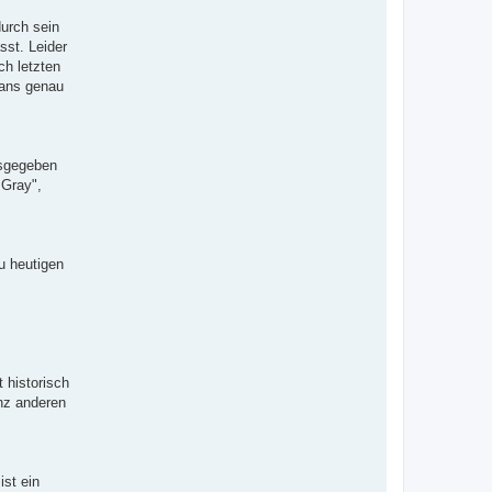
durch sein
st. Leider
ch letzten
Hans genau
usgegeben
 Gray",
u heutigen
 historisch
nz anderen
ist ein