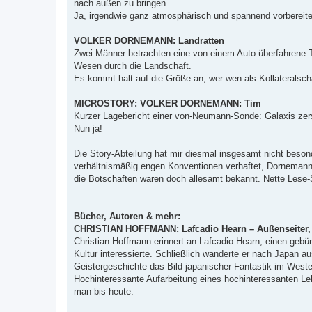
nach außen zu bringen.
Ja, irgendwie ganz atmosphärisch und spannend vorbereitet,
VOLKER DORNEMANN: Landratten
Zwei Männer betrachten eine von einem Auto überfahrene Ta
Wesen durch die Landschaft.
Es kommt halt auf die Größe an, wer wen als Kollateralsch
MICROSTORY: VOLKER DORNEMANN: Tim
Kurzer Lagebericht einer von-Neumann-Sonde: Galaxis zerstö
Nun ja!
Die Story-Abteilung hat mir diesmal insgesamt nicht beson
verhältnismäßig engen Konventionen verhaftet, Dornemanns
die Botschaften waren doch allesamt bekannt. Nette Lese
Bücher, Autoren & mehr:
CHRISTIAN HOFFMANN: Lafcadio Hearn – Außenseiter, K
Christian Hoffmann erinnert an Lafcadio Hearn, einen gebür
Kultur interessierte. Schließlich wanderte er nach Japan 
Geistergeschichte das Bild japanischer Fantastik im Weste
Hochinteressante Aufarbeitung eines hochinteressanten L
man bis heute.