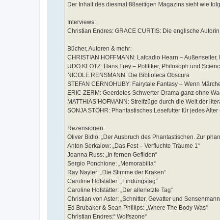
Der Inhalt des diesmal 88seitigen Magazins sieht wie folg
i
t
r
Interviews:
a
g
Christian Endres: GRACE CURTIS: Die englische Autorin
Bücher, Autoren & mehr:
CHRISTIAN HOFFMANN: Lafcadio Hearn – Außenseiter, Ku
UDO KLOTZ: Hans Frey – Politiker, Philosoph und Scienc
NICOLE RENSMANN: Die Biblioteca Obscura
STEFAN CERNOHUBY: Fairytale Fantasy – Wenn Märchen
ERIC ZERM: Geerdetes Schwerter-Drama ganz ohne Wa
MATTHIAS HOFMANN: Streifzüge durch die Welt der litera
SONJA STÖHR: Phantastisches Lesefutter für jedes Alte
Rezensionen:
Oliver Bidlo: „Der Ausbruch des Phantastischen. Zur phan
Anton Serkalow: „Das Fest – Verfluchte Träume 1“
Joanna Russ: „In fernen Gefilden“
Sergio Ponchione: „Memorabilia“
Ray Nayler: „Die Stimme der Kraken“
Caroline Hofstätter: „Findungstag“
Caroline Hofstätter: „Der allerletzte Tag“
Christian von Aster: „Schnitter, Gevatter und Sensenmann
Ed Brubaker & Sean Phillips: „Where The Body Was“
Christian Endres:“ Wolfszone“