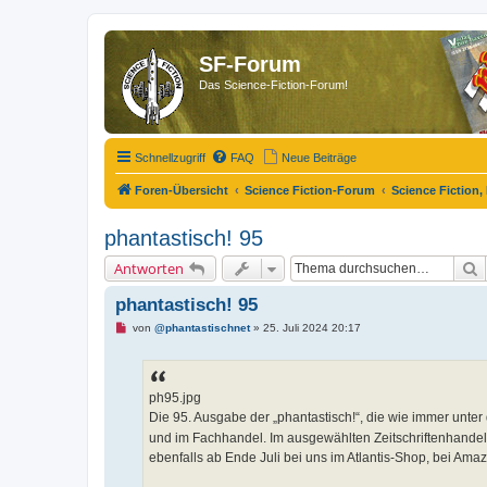
SF-Forum
Das Science-Fiction-Forum!
Schnellzugriff
FAQ
Neue Beiträge
Foren-Übersicht
Science Fiction-Forum
Science Fiction,
phantastisch! 95
S
Antworten
phantastisch! 95
U
von
@phantastischnet
»
25. Juli 2024 20:17
n
g
e
l
e
ph95.jpg
s
Die 95. Ausgabe der „phantastisch!“, die wie immer unter
e
n
und im Fachhandel. Im ausgewählten Zeitschriftenhandel a
e
ebenfalls ab Ende Juli bei uns im Atlantis-Shop, bei Am
r
B
e