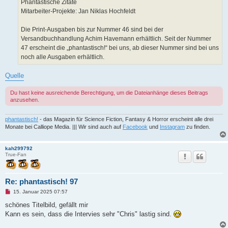
Phantastische Zitate
Mitarbeiter-Projekte: Jan Niklas Hochfeldt
Die Print-Ausgaben bis zur Nummer 46 sind bei der
Versandbuchhandlung Achim Havemann erhältlich. Seit der Nummer
47 erscheint die „phantastisch!“ bei uns, ab dieser Nummer sind bei uns
noch alle Ausgaben erhältlich.
Quelle
Du hast keine ausreichende Berechtigung, um die Dateianhänge dieses Beitrags
anzusehen.
phantastisch!
- das Magazin für Science Fiction, Fantasy & Horror erscheint alle drei
Monate bei Calliope Media. ||| Wir sind auch auf
Facebook
und
Instagram
zu finden.
kah299792
True-Fan
Re: phantastisch! 97
U
15. Januar 2025 07:57
n
g
schönes Titelbild, gefällt mir
e
Kann es sein, dass die Intervies sehr "Chris" lastig sind.
l
e
s