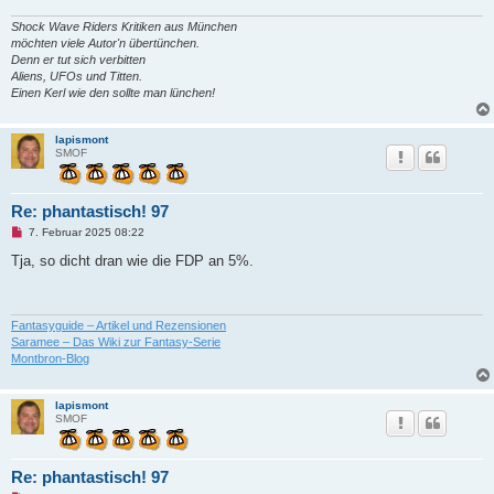
a
g
Shock Wave Riders Kritiken aus München
möchten viele Autor'n übertünchen.
Denn er tut sich verbitten
Aliens, UFOs und Titten.
Einen Kerl wie den sollte man lünchen!
lapismont
SMOF
Re: phantastisch! 97
U
7. Februar 2025 08:22
n
g
Tja, so dicht dran wie die FDP an 5%.
e
l
e
s
e
Fantasyguide – Artikel und Rezensionen
n
Saramee – Das Wiki zur Fantasy-Serie
e
Montbron-Blog
r
B
e
i
lapismont
t
SMOF
r
a
g
Re: phantastisch! 97