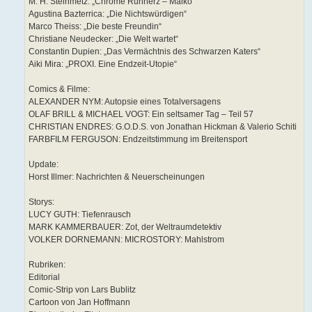
M. H. Steinmetz: „Chrome Runnerz – Maiko“
Agustina Bazterrica: „Die Nichtswürdigen“
Marco Theiss: „Die beste Freundin“
Christiane Neudecker: „Die Welt wartet“
Constantin Dupien: „Das Vermächtnis des Schwarzen Katers“
Aiki Mira: „PROXI. Eine Endzeit-Utopie“
Comics & Filme:
ALEXANDER NYM: Autopsie eines Totalversagens
OLAF BRILL & MICHAEL VOGT: Ein seltsamer Tag – Teil 57
CHRISTIAN ENDRES: G.O.D.S. von Jonathan Hickman & Valerio Schiti
FARBFILM FERGUSON: Endzeitstimmung im Breitensport
Update:
Horst Illmer: Nachrichten & Neuerscheinungen
Storys:
LUCY GUTH: Tiefenrausch
MARK KAMMERBAUER: Zot, der Weltraumdetektiv
VOLKER DORNEMANN: MICROSTORY: Mahlstrom
Rubriken:
Editorial
Comic-Strip von Lars Bublitz
Cartoon von Jan Hoffmann