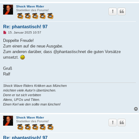
e
Shock Wave Rider
n
Statistiker des Forums!
e
r
B
e
Re: phantastisch! 97
i
t
U
15. Januar 2025 10:57
r
n
a
g
Doppelte Freude!
g
e
Zum einen auf die neue Ausgabe.
l
e
Zum anderen darüber, dass @phantastischnet die guten Vorsätze
s
umsetzt.
e
n
e
Gruß
r
B
Ralf
e
i
t
Shock Wave Riders Kritiken aus München
r
möchten viele Autor'n übertünchen.
a
Denn er tut sich verbitten
g
Aliens, UFOs und Titten.
Einen Kerl wie den sollte man lünchen!
Shock Wave Rider
Statistiker des Forums!
Re: phantastisch! 97