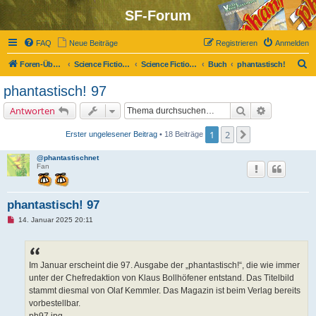
SF-Forum
FAQ
Neue Beiträge
Registrieren
Anmelden
S
Foren-Übersicht
Science Fiction-Forum
Science Fiction, Fantasy und Co.
Buch
phantastisch!
u
phantastisch! 97
c
Suche
Erweiterte 
Antworten
h
e
1
2
Nächste
Erster ungelesener Beitrag
• 18 Beiträge
@phantastischnet
Fan
phantastisch! 97
U
14. Januar 2025 20:11
n
g
e
l
e
Im Januar erscheint die 97. Ausgabe der „phantastisch!“, die wie immer
s
unter der Chefredaktion von Klaus Bollhöfener entstand. Das Titelbild
e
n
stammt diesmal von Olaf Kemmler. Das Magazin ist beim Verlag bereits
e
vorbestellbar.
r
B