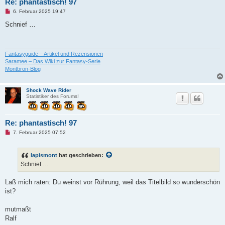
Re: phantastisch! 97
U
6. Februar 2025 19:47
n
g
Schnief …
e
l
e
s
e
Fantasyguide – Artikel und Rezensionen
n
Saramee – Das Wiki zur Fantasy-Serie
e
Montbron-Blog
r
B
e
i
Shock Wave Rider
t
Statistiker des Forums!
r
a
g
Re: phantastisch! 97
U
7. Februar 2025 07:52
n
g
e
lapismont
hat geschrieben:
l
e
Schnief …
s
e
n
Laß mich raten: Du weinst vor Rührung, weil das Titelbild so wunderschön
e
ist?
r
B
e
mutmaßt
i
t
Ralf
r