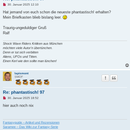
U
30. Januar 2025 12:10
n
g
Hat jemand von euch schon die neueste phantastisch! erhalten?
e
Mein Briefkasten blieb bislang leer.
l
e
s
Traurig-ungeduldiger Gruß
e
n
Ralf
e
r
B
Shock Wave Riders Kritiken aus München
e
möchten viele Autor'n übertünchen.
i
Denn er tut sich verbitten
t
r
Aliens, UFOs und Titten.
a
Einen Kerl wie den sollte man lünchen!
g
lapismont
SMOF
Re: phantastisch! 97
U
30. Januar 2025 18:52
n
g
hier auch noch nix
e
l
e
s
e
Fantasyguide – Artikel und Rezensionen
n
Saramee – Das Wiki zur Fantasy-Serie
e