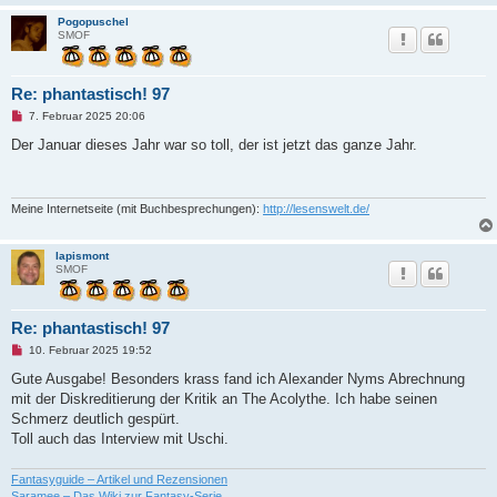
a
g
Pogopuschel
SMOF
Re: phantastisch! 97
U
7. Februar 2025 20:06
n
g
Der Januar dieses Jahr war so toll, der ist jetzt das ganze Jahr.
e
l
e
s
e
Meine Internetseite (mit Buchbesprechungen):
http://lesenswelt.de/
n
e
r
lapismont
B
SMOF
e
i
t
r
Re: phantastisch! 97
a
g
U
10. Februar 2025 19:52
n
g
Gute Ausgabe! Besonders krass fand ich Alexander Nyms Abrechnung
e
mit der Diskreditierung der Kritik an The Acolythe. Ich habe seinen
l
e
Schmerz deutlich gespürt.
s
Toll auch das Interview mit Uschi.
e
n
e
Fantasyguide – Artikel und Rezensionen
r
B
Saramee – Das Wiki zur Fantasy-Serie