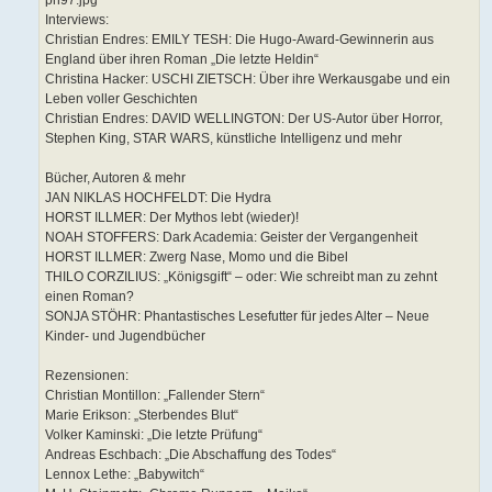
ph97.jpg
e
Interviews:
i
t
Christian Endres: EMILY TESH: Die Hugo-Award-Gewinnerin aus
r
England über ihren Roman „Die letzte Heldin“
a
g
Christina Hacker: USCHI ZIETSCH: Über ihre Werkausgabe und ein
Leben voller Geschichten
Christian Endres: DAVID WELLINGTON: Der US-Autor über Horror,
Stephen King, STAR WARS, künstliche Intelligenz und mehr
Bücher, Autoren & mehr
JAN NIKLAS HOCHFELDT: Die Hydra
HORST ILLMER: Der Mythos lebt (wieder)!
NOAH STOFFERS: Dark Academia: Geister der Vergangenheit
HORST ILLMER: Zwerg Nase, Momo und die Bibel
THILO CORZILIUS: „Königsgift“ – oder: Wie schreibt man zu zehnt
einen Roman?
SONJA STÖHR: Phantastisches Lesefutter für jedes Alter – Neue
Kinder- und Jugendbücher
Rezensionen:
Christian Montillon: „Fallender Stern“
Marie Erikson: „Sterbendes Blut“
Volker Kaminski: „Die letzte Prüfung“
Andreas Eschbach: „Die Abschaffung des Todes“
Lennox Lethe: „Babywitch“