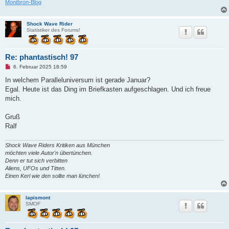
Montbron-Blog
r
B
e
i
Shock Wave Rider
t
Statistiker des Forums!
r
a
g
Re: phantastisch! 97
U
6. Februar 2025 18:59
n
g
In welchem Paralleluniversum ist gerade Januar?
e
Egal. Heute ist das Ding im Briefkasten aufgeschlagen. Und ich freue
l
e
mich.
s
e
n
Gruß
e
Ralf
r
B
e
Shock Wave Riders Kritiken aus München
i
t
möchten viele Autor'n übertünchen.
r
Denn er tut sich verbitten
a
Aliens, UFOs und Titten.
g
Einen Kerl wie den sollte man lünchen!
lapismont
SMOF