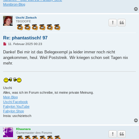
e
Montbron-Blog
i
t
r
Uschi Zietsch
a
TBGDOFE
g
Re: phantastisch! 97
U
11. Februar 2025 00:23
n
g
Danke! Bei mir ist das Belegexempl ja leider immer noch nicht
e
angekommen, heul. Weil Poststreik. Wir kriegen schon seit Tagen nix
l
e
mehr.
s
e
n
e
r
B
Uschi
e
i
Alles, was ich im Forum schreibe, ist meine private Meinung.
t
Mein Blog
r
Uschi Facebook
a
Fabylon YouTube
g
Fabylon Shop
Insta: uschizietsch
Khaanara
Gamemaster des Forums