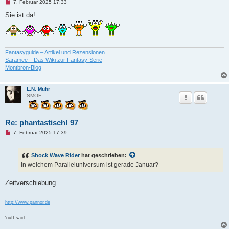
U
7. Februar 2025 17:33
n
g
Sie ist da!
e
l
e
s
e
n
Fantasyguide – Artikel und Rezensionen
e
Saramee – Das Wiki zur Fantasy-Serie
r
Montbron-Blog
B
e
i
t
L.N. Muhr
r
SMOF
a
g
Re: phantastisch! 97
U
7. Februar 2025 17:39
n
g
e
Shock Wave Rider
hat geschrieben:
l
e
In welchem Paralleluniversum ist gerade Januar?
s
e
n
Zeitverschiebung.
e
r
B
http://www.pannor.de
e
i
t
'nuff said.
r