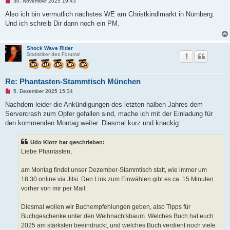
U
30. November 2025 19:43
n
g
Also ich bin vermutlich nächstes WE am Christkindlmarkt in Nürnberg.
e
Und ich schreib Dir dann noch ein PM.
l
e
s
e
Shock Wave Rider
n
Statistiker des Forums!
e
r
B
e
Re: Phantasten-Stammtisch München
i
t
U
5. Dezember 2025 15:34
r
n
a
g
Nachdem leider die Ankündigungen des letzten halben Jahres dem
g
e
Servercrash zum Opfer gefallen sind, mache ich mit der Einladung für
l
e
den kommenden Montag weiter. Diesmal kurz und knackig:
s
e
n
Udo Klotz hat geschrieben:
e
Liebe Phantasten,
r
B
e
am Montag findet unser Dezember-Stammtisch statt, wie immer um
i
t
18:30 online via Jitsi. Den Link zum Einwählen gibt es ca. 15 Minuten
r
vorher von mir per Mail.
a
g
Diesmal wollen wir Buchempfehlungen geben, also Tipps für
Buchgeschenke unter den Weihnachtsbaum. Welches Buch hat euch
2025 am stärksten beeindruckt, und welches Buch verdient noch viele