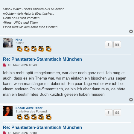
Shock Wave Riders Kritiken aus München
möchten viele Autor'n übertünchen.
Denn er tut sich verbitten
Aliens, UFOs und Titten.
Einen Kerl wie den sollte man lünchen!
Nina
SMOF
Re: Phantasten-Stammtisch München
U
10. März 2026 18:43
n
g
Ich bin recht spät reingekommen, war aber noch ganz nett. Ich mag es
e
auch, dass es ein Thema war, wo man einfach ein bisschen was sagen
l
e
kann, wenn man länger mit dabei ist. Ein paar Tage vorher war ich bei
s
einem anderen Online-Stammtisch, da bin ich aber dann raus, da hätte
e
n
man ein bestimmtes Buch kürzlich gelesen haben müssen.
e
r
B
e
Shock Wave Rider
i
Statistiker des Forums!
t
r
a
g
Re: Phantasten-Stammtisch München
U
13. März 2026 09:00