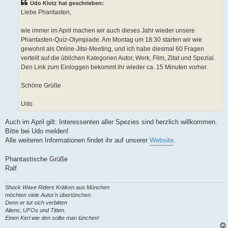
n
Udo Klotz hat geschrieben:
e
Liebe Phantasten,
r
B
e
wie immer im April machen wir auch dieses Jahr wieder unsere
i
t
Phantasten-Quiz-Olympiade. Am Montag um 18:30 starten wir wie
r
gewohnt als Online-Jitsi-Meeting, und ich habe diesmal 60 Fragen
a
g
verteilt auf die üblichen Kategorien Autor, Werk, Film, Zitat und Spezial.
Den Link zum Einloggen bekommt ihr wieder ca. 15 Minuten vorher.
Schöne Grüße
Udo
Auch im April gilt: Interessenten aller Spezies sind herzlich willkommen.
Bitte bei Udo melden!
Alle weiteren Informationen findet ihr auf unserer
Website
.
Phantastische Grüße
Ralf
Shock Wave Riders Kritiken aus München
möchten viele Autor'n übertünchen.
Denn er tut sich verbitten
Aliens, UFOs und Titten.
Einen Kerl wie den sollte man lünchen!