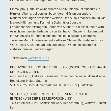
Einmal die Veranstaltungen rund um den Hirnkost Verlag:
Einmal pro Quartal im wunderbaren Kurt Mühlenhaupt Museum ein
Hirnkost-Abend, bei dem mit besonderen Gästen besondere
Neuerscheinungen präsentiert werden. Den Auftakt machen am 10. Mai
Margot Käßmann und Karlheinz Steinmüller über die
Friedensnobelpreisträgerin Bertha von Suttner. An diesem Abend wird
es nicht nur um die Bedeutung von Bertha von Suttner, ihr Leben und
ihr Wirken als Frauenrechtlerin gehen: Im Fokus des Gesprächs
zwischen Margot Käßmann und Karlheinz Steinmüller steht auch das
Werk dieser Ausnahmeautorin und dessen Wirken in unsere Zeit,
insbesondere in Friedensfragen.
Tickets unter
www.koka36.de
BUCHVORSTELLUNG UND DISKUSSION: „WINNETOU. KARL MAY IN
KRITISCHEN ZEITEN“
mit Klaus Farin, Andreas Brenne und Johannes Zeilinger. Musikalische
Begleitung: Holger Saarmann
5. Juni 2025 | Kurt-Mühlenhaupt-Museum | 19 Uhr | Eintritt: frei
VORTRAG: „STEAMPUNK AHOI! JULES VERNE UND DIE
ENTDECKUNG DER MEERESFORSCHUNG“
14. September 2025 | Schiffshebewerk Henrichenburg, Waltrop | Eintritt:
frei