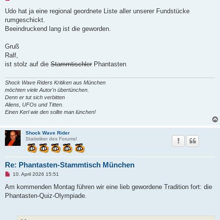
n
g
Udo hat ja eine regional geordnete Liste aller unserer Fundstücke
e
rumgeschickt.
l
e
Beeindruckend lang ist die geworden.
s
e
n
Gruß
e
Ralf,
r
B
ist stolz auf die
Stammtischler
Phantasten
e
i
t
Shock Wave Riders Kritiken aus München
r
möchten viele Autor'n übertünchen.
a
Denn er tut sich verbitten
g
Aliens, UFOs und Titten.
Einen Kerl wie den sollte man lünchen!
Shock Wave Rider
Statistiker des Forums!
Re: Phantasten-Stammtisch München
U
10. April 2026 15:51
n
g
Am kommenden Montag führen wir eine lieb gewordene Tradition fort: die
e
Phantasten-Quiz-Olympiade.
l
e
s
e