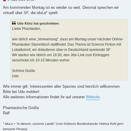
n
g
Am kommenden Montag ist es wieder so weit. Diesmal sprechen wir
e
virtuell über SF, die iduLa* spielt.
l
e
s
Udo Klotz hat geschrieben:
e
n
Liebe Phantasten,
e
r
B
wie üblich eine „Vorwarnung“, dass am Montag unser nächster Online-
e
Phantasten-Stammtisch stattfindet. Das Thema ist Science Fiction mit
i
t
Lokalkolorit, wir diskutieren über in Deutschland spielende SF.
r
Wir starten wie üblich um 18:30, den Jitsi-Link zum Einloggen
a
g
verschicke ich 10-15 Minuten vorher.
Schöne Grüße
Udo
WIe immer gilt: Interessenten aller Spezies sind herzlich willkommen.
Bitte bei Udo melden!
Alle weiteren Informationen findet ihr auf unserer
Website
.
Phantastische Grüße
Ralf
* iduLa = "in diesem, unseren Lande" (vom früheren Bundeskanzler Helmut Kohl gern
benutzte Phrase)