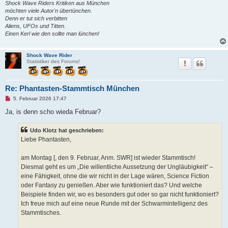
Shock Wave Riders Kritiken aus München
möchten viele Autor'n übertünchen.
Denn er tut sich verbitten
Aliens, UFOs und Titten.
Einen Kerl wie den sollte man lünchen!
Shock Wave Rider
Statistiker des Forums!
Re: Phantasten-Stammtisch München
U
5. Februar 2026 17:47
n
g
Ja, is denn scho wieda Februar?
e
l
e
Udo Klotz hat geschrieben:
s
Liebe Phantasten,
e
n
e
am Montag [, den 9. Februar, Anm. SWR] ist wieder Stammtisch!
r
B
Diesmal geht es um „Die willentliche Aussetzung der Ungläubigkeit“ –
e
eine Fähigkeit, ohne die wir nicht in der Lage wären, Science Fiction
i
t
oder Fantasy zu genießen. Aber wie funktioniert das? Und welche
r
Beispiele finden wir, wo es besonders gut oder so gar nicht funktioniert?
a
g
Ich freue mich auf eine neue Runde mit der Schwarmintelligenz des
Stammtisches.