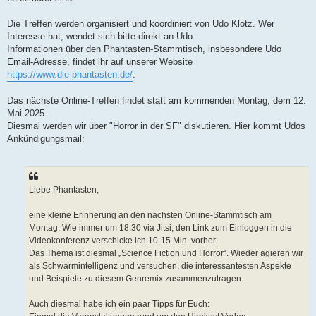
e
i
t
Die Treffen werden organisiert und koordiniert von Udo Klotz. Wer
r
Interesse hat, wendet sich bitte direkt an Udo.
a
g
Informationen über den Phantasten-Stammtisch, insbesondere Udo
Email-Adresse, findet ihr auf unserer Website
https://www.die-phantasten.de/
.
Das nächste Online-Treffen findet statt am kommenden Montag, dem 12.
Mai 2025.
Diesmal werden wir über "Horror in der SF" diskutieren. Hier kommt Udos
Ankündigungsmail:
Liebe Phantasten,
eine kleine Erinnerung an den nächsten Online-Stammtisch am
Montag. Wie immer um 18:30 via Jitsi, den Link zum Einloggen in die
Videokonferenz verschicke ich 10-15 Min. vorher.
Das Thema ist diesmal „Science Fiction und Horror“. Wieder agieren wir
als Schwarmintelligenz und versuchen, die interessantesten Aspekte
und Beispiele zu diesem Genremix zusammenzutragen.
Auch diesmal habe ich ein paar Tipps für Euch: