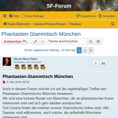
SF-Forum
FAQ
Neue Beiträge
Registrieren
Anmelden
S
Foren-Übersicht
Science Fiction-Forum
Fandom
u
Phantasten-Stammtisch München
c
Suche
Erweiterte
Antworten
h
e
1
2
Nächste
Erster ungelesener Beitrag
• 26 Beiträge
Shock Wave Rider
Statistiker des Forums!
Phantasten-Stammtisch München
U
8. Mai 2025 08:59
n
g
Auch in diesem Forum möchte ich auf die regelmäßigen Treffen des
e
Phantasten-Stammtischs München hinweisen.
l
e
Wir sind eine lockere Runde von Menschen, die an phantastischer Kunst
s
interessiert sind und sich gern darüber austauschen.
e
n
Seit Corona finden die meisten unserer Stammtische online statt. Alle
e
Spezies sind willkommen, auch solche, die außerhalb Münchens
r
B
beheimatet sind.