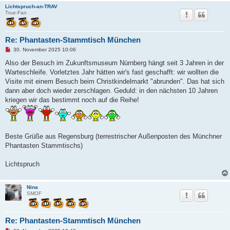
Lichtspruch-an-TRAV
True-Fan
Re: Phantasten-Stammtisch München
U
30. November 2025 10:06
n
g
Also der Besuch im Zukunftsmuseum Nürnberg hängt seit 3 Jahren in der
e
Warteschleife. Vorletztes Jahr hätten wir's fast geschafft: wir wollten die
l
e
Visite mit einem Besuch beim Christkindelmarkt "abrunden". Das hat sich
s
dann aber doch wieder zerschlagen. Geduld: in den nächsten 10 Jahren
e
n
kriegen wir das bestimmt noch auf die Reihe!
e
r
B
e
i
Beste Grüße aus Regensburg (terrestrischer Außenposten des Münchner
t
r
Phantasten Stammtischs)
a
g
Lichtspruch
Nina
SMOF
Re: Phantasten-Stammtisch München