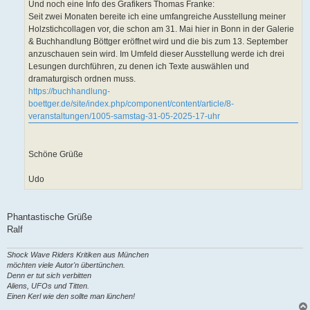
Und noch eine Info des Grafikers Thomas Franke:
Seit zwei Monaten bereite ich eine umfangreiche Ausstellung meiner
Holzstichcollagen vor, die schon am 31. Mai hier in Bonn in der Galerie
& Buchhandlung Böttger eröffnet wird und die bis zum 13. September
anzuschauen sein wird. Im Umfeld dieser Ausstellung werde ich drei
Lesungen durchführen, zu denen ich Texte auswählen und
dramaturgisch ordnen muss.
https://buchhandlung-
boettger.de/site/index.php/component/content/article/8-
veranstaltungen/1005-samstag-31-05-2025-17-uhr
Schöne Grüße
Udo
Phantastische Grüße
Ralf
Shock Wave Riders Kritiken aus München
möchten viele Autor'n übertünchen.
Denn er tut sich verbitten
Aliens, UFOs und Titten.
Einen Kerl wie den sollte man lünchen!