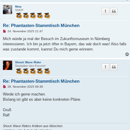
Nina
SMOF
Re: Phantasten-Stammtisch München
U
24. November 2025 21:47
n
g
Mich würde ja mal der Besuch im Zukunftsmuseum in Nürnberg
e
interessieren. Ich bin ja jetzt öfter in Bayern, das wär doch was! Also falls
l
e
was zustande kommt, kannst Du mich gerne erinnern.
s
e
n
e
Shock Wave Rider
r
Statistiker des Forums!
B
e
i
t
Re: Phantasten-Stammtisch München
r
U
a
28. November 2025 09:38
n
g
g
Werde ich gerne machen.
e
Bislang ist gibt es aber keine konkreten Pläne.
l
e
s
Gruß
e
n
Ralf
e
r
B
Shock Wave Riders Kritiken aus München
e