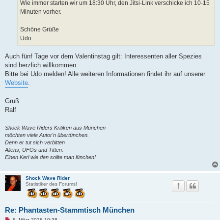
Wie immer starten wir um 18:30 Uhr, den Jitsi-Link verschicke ich 10-15
Minuten vorher.
Schöne Grüße
Udo
Auch fünf Tage vor dem Valentinstag gilt: Interessenten aller Spezies
sind herzlich willkommen.
Bitte bei Udo melden! Alle weiteren Informationen findet ihr auf unserer
Website
.
Gruß
Ralf
Shock Wave Riders Kritiken aus München
möchten viele Autor'n übertünchen.
Denn er tut sich verbitten
Aliens, UFOs und Titten.
Einen Kerl wie den sollte man lünchen!
Shock Wave Rider
Statistiker des Forums!
Re: Phantasten-Stammtisch München
U
6. März 2026 10:38