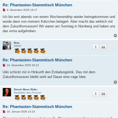
Re: Phantasten-Stammtisch München
U
9. Dezember 2025 16:17
n
g
Ich bin erst abends von einem Wochenendtrip wieder heimgekommen und
e
wurde dann von meinem Kätzchen belagert. Aber macht das wirklich mit
l
e
dem Zukunftsmuseum! Wir waren am Sonntag in Nürnberg und haben uns
s
das extra aufgehoben.
e
n
e
r
Nina
B
SMOF
e
i
t
r
Re: Phantasten-Stammtisch München
a
g
U
14. Dezember 2025 20:12
n
g
Udo schickt mir in Hinkunft den Einladungslink. Das mit dem
e
Zukunftsmuseum bleibt wohl auf Dauer eine vage Idee.
l
e
s
e
Shock Wave Rider
n
Statistiker des Forums!
e
r
B
e
Re: Phantasten-Stammtisch München
i
t
U
10. Januar 2026 14:15
r
n
a
g