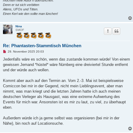
möchten viele Autor'n übertünchen.
i
Denn er tut sich verbitten
t
r
Aliens, UFOs und Titten.
a
Einen Kerl wie den sollte man lünchen!
g
Nina
SMOF
Re: Phantasten-Stammtisch München
U
29. November 2025 20:03
n
g
Jedenfalls wäre es schön, wenn das zustande kommen würde! Von einem
e
gewissen Jemand *hüstel* wäre Nürnberg eine dreiviertel Stunde entfernt
l
e
und der würde auch wollen.
s
e
n
Kommt aber auch auf den Termin an. Vom 2.-3. Mai ist beispielsweise
e
Comiccon bei mir in der Gegend, nicht mein Lieblingsevent, aber man
r
B
nimmt, was man kriegt und die letzten Jahren hatte ich auch meinen
e
deutschen Verleger als Hausgast, was eine extreme Aufwertung des
i
t
Events für mich war. Ansonsten ist es mir zu laut, zu viel, zu überhaupt
r
eben.
a
g
Außerdem würde ich ja gerne selbst was organisieren (bei mir in der
Nähe), bin noch auf Locationsuche.