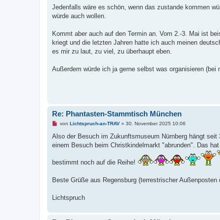
g
Jedenfalls wäre es schön, wenn das zustande kommen würd
e
würde auch wollen.
l
e
s
Kommt aber auch auf den Termin an. Vom 2.-3. Mai ist bei
e
n
kriegt und die letzten Jahren hatte ich auch meinen deuts
e
es mir zu laut, zu viel, zu überhaupt eben.
r
B
e
Außerdem würde ich ja gerne selbst was organisieren (bei m
i
t
r
a
g
Re: Phantasten-Stammtisch München
U
von
Lichtspruch-an-TRAV
»
30. November 2025 10:06
n
g
Also der Besuch im Zukunftsmuseum Nürnberg hängt seit 3 Ja
e
einem Besuch beim Christkindelmarkt "abrunden". Das hat 
l
e
s
bestimmt noch auf die Reihe!
e
n
e
Beste Grüße aus Regensburg (terrestrischer Außenposte
r
B
e
Lichtspruch
i
t
r
a