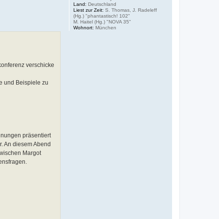
Land:
Deutschland
Liest zur Zeit:
S. Thomas, J. Radeleff
(Hg.) "phantastisch! 102"
M. Haitel (Hg.) "NOVA 35"
Wohnort:
München
konferenz verschicke
e und Beispiele zu
nungen präsentiert
er. An diesem Abend
zwischen Margot
ensfragen.