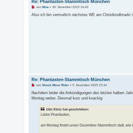
Re: Phantasten-Stammtisch München
g
U
von
Nina
»
30. November 2025 19:43
n
g
Also ich bin vermutlich nächstes WE am Christkindlmarkt i
e
l
e
s
e
n
e
r
B
e
i
t
r
a
g
Re: Phantasten-Stammtisch München
U
von
Shock Wave Rider
»
5. Dezember 2025 15:34
n
g
Nachdem leider die Ankündigungen des letzten halben Jah
e
Montag weiter. Diesmal kurz und knackig:
l
e
s
Udo Klotz hat geschrieben:
e
n
Liebe Phantasten,
e
r
B
am Montag findet unser Dezember-Stammtisch statt, wie im
e
i