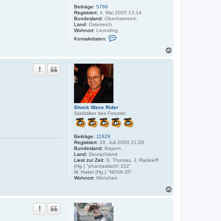
Beiträge:
5766
Registriert:
4. Mai 2005 13:14
Bundesland:
Oberöstereich
Land:
Österreich
Wohnort:
Leonding
K
Kontaktdaten:
o
n
N
t
a
a
c
k
h
t
o
d
a
b
t
e
e
n
n
v
Shock Wave Rider
o
Statistiker des Forums!
n
N
i
Beiträge:
11629
n
Registriert:
20. Juli 2003 21:28
a
Bundesland:
Bayern
Land:
Deutschland
Liest zur Zeit:
S. Thomas, J. Radeleff
(Hg.) "phantastisch! 102"
M. Haitel (Hg.) "NOVA 35"
Wohnort:
München
N
a
c
h
o