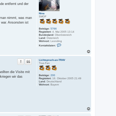
b
e entfernt und der
e
n
Nina
SMOF
er man nimmt, was man
 war. Ansonsten ist
Beiträge:
5766
Registriert:
4. Mai 2005 13:14
Bundesland:
Oberöstereich
Land:
Österreich
Wohnort:
Leonding
K
Kontaktdaten:
o
n
N
t
a
a
c
k
Lichtspruch-an-TRAV
h
t
True-Fan
o
d
a
b
llten die Visite mit
t
e
e
Beiträge:
200
kriegen wir das
n
n
Registriert:
16. Oktober 2005 21:49
v
Land:
Deutschland
o
Wohnort:
Bayern
n
N
i
n
a
N
a
c