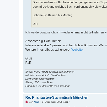
t
Diesmal wollen wir Buchempfehlungen geben, also Tipp
r
beeindruckt, und welches Buch verdient noch viele weite
a
g
Schöne Grüße und bis Montag
Udo
Ich werde voraussichtlich wieder einmal nicht teilnehmen 
Ansonsten gilt wie immer:
Interessierte aller Spezies sind herzlich willkommen. Wer n
Weitere Infos gibt es auf unserer
Website
.
Gruß
Ralf
Shock Wave Riders Kritiken aus München
möchten viele Autor'n übertünchen.
Denn er tut sich verbitten
Aliens, UFOs und Titten.
Einen Kerl wie den sollte man lünchen!
Re: Phantasten-Stammtisch München
U
von
Nina
»
9. Dezember 2025 16:17
n