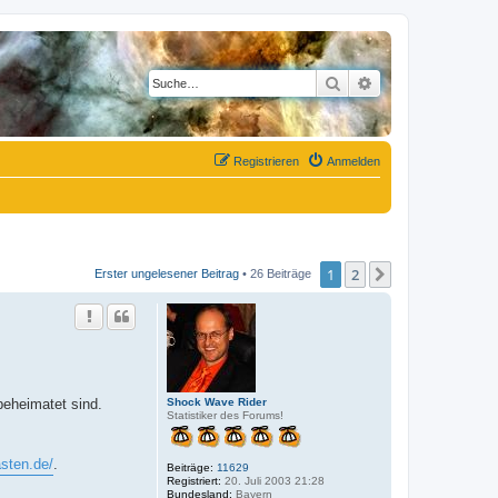
Suche
Erweiterte Suche
Registrieren
Anmelden
1
2
Nächste
Erster ungelesener Beitrag
• 26 Beiträge
Shock Wave Rider
beheimatet sind.
Statistiker des Forums!
asten.de/
.
Beiträge:
11629
Registriert:
20. Juli 2003 21:28
Bundesland:
Bayern