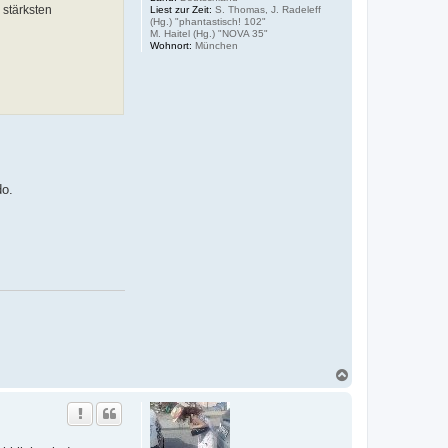
stärksten
Liest zur Zeit:
S. Thomas, J. Radeleff
(Hg.) "phantastisch! 102"
M. Haitel (Hg.) "NOVA 35"
Wohnort:
München
do.
N
a
c
h
o
b