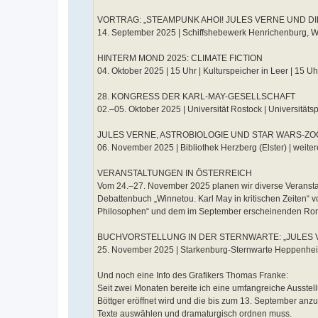
VORTRAG: „STEAMPUNK AHOI! JULES VERNE UND 
14. September 2025 | Schiffshebewerk Henrichenburg, Waltr
HINTERM MOND 2025: CLIMATE FICTION
04. Oktober 2025 | 15 Uhr | Kulturspeicher in Leer | 15 Uhr 
28. KONGRESS DER KARL-MAY-GESELLSCHAFT
02.–05. Oktober 2025 | Universität Rostock | Universität
JULES VERNE, ASTROBIOLOGIE UND STAR WARS-ZO
06. November 2025 | Bibliothek Herzberg (Elster) | weiter
VERANSTALTUNGEN IN ÖSTERREICH
Vom 24.–27. November 2025 planen wir diverse Veransta
Debattenbuch „Winnetou. Karl May in kritischen Zeiten“ 
Philosophen“ und dem im September erscheinenden Rom
BUCHVORSTELLUNG IN DER STERNWARTE: „JULES
25. November 2025 | Starkenburg-Sternwarte Heppenhei
Und noch eine Info des Grafikers Thomas Franke:
Seit zwei Monaten bereite ich eine umfangreiche Ausstel
Böttger eröffnet wird und die bis zum 13. September anz
Texte auswählen und dramaturgisch ordnen muss.