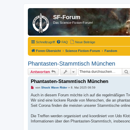
SF-Forum
Das Science-Fiction-Forum!
Schnellzugriff
FAQ
Neue Beiträge
Foren-Übersicht
Science Fiction-Forum
Fandom
Phantasten-Stammtisch München
Antworten
Phantasten-Stammtisch München
U
von
Shock Wave Rider
»
8. Mai 2025 08:59
n
g
Auch in diesem Forum möchte ich auf die regelmäßigen T
e
Wir sind eine lockere Runde von Menschen, die an phantast
l
e
Seit Corona finden die meisten unserer Stammtische online
s
e
n
Die Treffen werden organisiert und koordiniert von Udo Klot
e
Informationen über den Phantasten-Stammtisch, insbesond
r
B
e