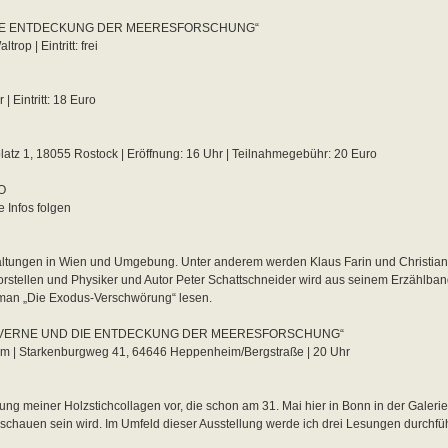
DIE ENTDECKUNG DER MEERESFORSCHUNG“
op | Eintritt: frei
| Eintritt: 18 Euro
splatz 1, 18055 Rostock | Eröffnung: 16 Uhr | Teilnahmegebühr: 20 Euro
O
e Infos folgen
ltungen in Wien und Umgebung. Unter anderem werden Klaus Farin und Christian
vorstellen und Physiker und Autor Peter Schattschneider wird aus seinem Erzählba
an „Die Exodus-Verschwörung“ lesen.
 VERNE UND DIE ENTDECKUNG DER MEERESFORSCHUNG“
m | Starkenburgweg 41, 64646 Heppenheim/Bergstraße | 20 Uhr
lung meiner Holzstichcollagen vor, die schon am 31. Mai hier in Bonn in der Galer
uschauen sein wird. Im Umfeld dieser Ausstellung werde ich drei Lesungen durchfü