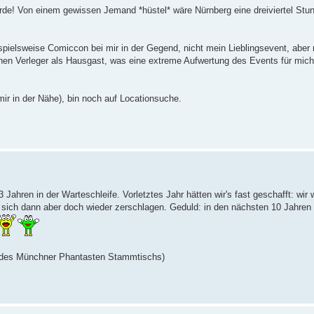
e! Von einem gewissen Jemand *hüstel* wäre Nürnberg eine dreiviertel Stund
spielsweise Comiccon bei mir in der Gegend, nicht mein Lieblingsevent, ab
chen Verleger als Hausgast, was eine extreme Aufwertung des Events für mich
ir in der Nähe), bin noch auf Locationsuche.
hren in der Warteschleife. Vorletztes Jahr hätten wir's fast geschafft: wir wo
sich dann aber doch wieder zerschlagen. Geduld: in den nächsten 10 Jahren 
n des Münchner Phantasten Stammtischs)