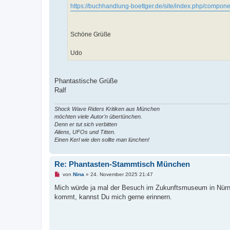
https://buchhandlung-boettger.de/site/index.php/compon
Schöne Grüße
Udo
Phantastische Grüße
Ralf
Shock Wave Riders Kritiken aus München
möchten viele Autor'n übertünchen.
Denn er tut sich verbitten
Aliens, UFOs und Titten.
Einen Kerl wie den sollte man lünchen!
Re: Phantasten-Stammtisch München
U
von
Nina
»
24. November 2025 21:47
n
g
Mich würde ja mal der Besuch im Zukunftsmuseum in Nürnber
e
kommt, kannst Du mich gerne erinnern.
l
e
s
e
n
e