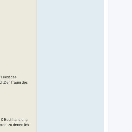
 Feest das
nd „Der Traum des
ie & Buchhandlung
hren, zu denen ich