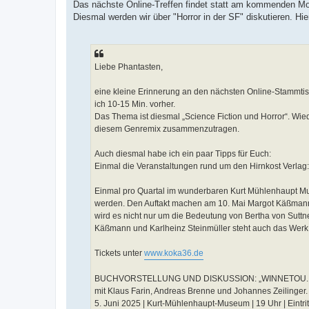
Das nächste Online-Treffen findet statt am kommenden Mo
i
t
Diesmal werden wir über "Horror in der SF" diskutieren. 
r
a
g
Liebe Phantasten,
eine kleine Erinnerung an den nächsten Online-Stammtis
ich 10-15 Min. vorher.
Das Thema ist diesmal „Science Fiction und Horror“. Wie
diesem Genremix zusammenzutragen.
Auch diesmal habe ich ein paar Tipps für Euch:
Einmal die Veranstaltungen rund um den Hirnkost Verlag:
Einmal pro Quartal im wunderbaren Kurt Mühlenhaupt M
werden. Den Auftakt machen am 10. Mai Margot Käßmann u
wird es nicht nur um die Bedeutung von Bertha von Suttn
Käßmann und Karlheinz Steinmüller steht auch das Werk 
Tickets unter
www.koka36.de
BUCHVORSTELLUNG UND DISKUSSION: „WINNETOU. K
mit Klaus Farin, Andreas Brenne und Johannes Zeilinger
5. Juni 2025 | Kurt-Mühlenhaupt-Museum | 19 Uhr | Eintritt: