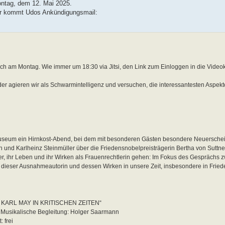
ntag, dem 12. Mai 2025.
Hier kommt Udos Ankündigungsmail:
ch am Montag. Wie immer um 18:30 via Jitsi, den Link zum Einloggen in die Video
der agieren wir als Schwarmintelligenz und versuchen, die interessantesten Aspekt
useum ein Hirnkost-Abend, bei dem mit besonderen Gästen besondere Neuerschei
nd Karlheinz Steinmüller über die Friedensnobelpreisträgerin Bertha von Suttn
er, ihr Leben und ihr Wirken als Frauenrechtlerin gehen: Im Fokus des Gesprächs 
dieser Ausnahmeautorin und dessen Wirken in unsere Zeit, insbesondere in Fried
ARL MAY IN KRITISCHEN ZEITEN“
. Musikalische Begleitung: Holger Saarmann
 frei