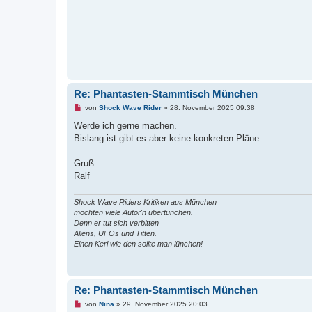
r
B
e
i
t
r
a
g
Re: Phantasten-Stammtisch München
U
von
Shock Wave Rider
»
28. November 2025 09:38
n
g
Werde ich gerne machen.
e
Bislang ist gibt es aber keine konkreten Pläne.
l
e
s
Gruß
e
n
Ralf
e
r
B
Shock Wave Riders Kritiken aus München
e
möchten viele Autor'n übertünchen.
i
Denn er tut sich verbitten
t
r
Aliens, UFOs und Titten.
a
Einen Kerl wie den sollte man lünchen!
g
Re: Phantasten-Stammtisch München
U
von
Nina
»
29. November 2025 20:03
n