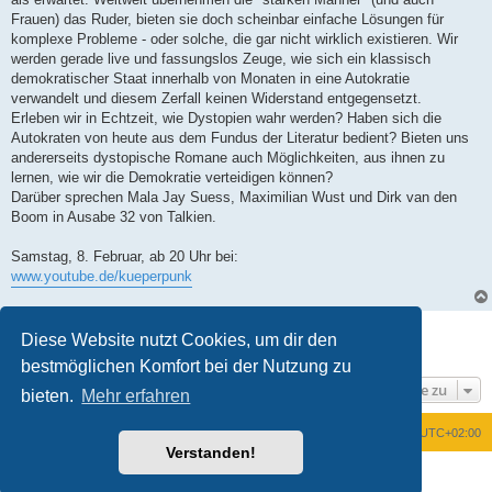
Frauen) das Ruder, bieten sie doch scheinbar einfache Lösungen für
komplexe Probleme - oder solche, die gar nicht wirklich existieren. Wir
werden gerade live und fassungslos Zeuge, wie sich ein klassisch
demokratischer Staat innerhalb von Monaten in eine Autokratie
verwandelt und diesem Zerfall keinen Widerstand entgegensetzt.
Erleben wir in Echtzeit, wie Dystopien wahr werden? Haben sich die
Autokraten von heute aus dem Fundus der Literatur bedient? Bieten uns
andererseits dystopische Romane auch Möglichkeiten, aus ihnen zu
lernen, wie wir die Demokratie verteidigen können?
Darüber sprechen Mala Jay Suess, Maximilian Wust und Dirk van den
Boom in Ausabe 32 von Talkien.
Samstag, 8. Februar, ab 20 Uhr bei:
www.youtube.de/kueperpunk
Antworten
Diese Website nutzt Cookies, um dir den
1 Beitrag • Seite
1
von
1
bestmöglichen Komfort bei der Nutzung zu
Gehe zu
bieten.
Mehr erfahren
Foren-Übersicht
Alle Zeiten sind
UTC+02:00
Verstanden!
Powered by
phpBB
® Forum Software © phpBB Limited
Deutsche Übersetzung durch
phpBB.de