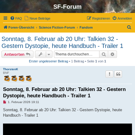
SF-Forum
FAQ
Neue Beiträge
Registrieren
Anmelden
S
Foren-Übersicht
Science Fiction-Forum
Fandom
u
Sonntag, 8. Februar ab 20 Uhr: Talkien 32 -
c
Gestern Dystopie, heute Handbuch - Trailer 1
h
Suche
Erweiterte
Antworten
e
Erster ungelesener Beitrag
• 1 Beitrag • Seite
1
von
1
ThorstenK
BNF
Sonntag, 8. Februar ab 20 Uhr: Talkien 32 - Gestern
Dystopie, heute Handbuch - Trailer 1
U
1. Februar 2026 19:11
n
g
Sonntag, 8. Februar ab 20 Uhr: Talkien 32 - Gestern Dystopie, heute
e
Handbuch - Trailer 1
l
e
s
e
n
e