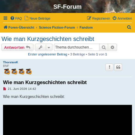
SF-Forum
FAQ
Neue Beiträge
Registrieren
Anmelden
S
Foren-Übersicht
Science Fiction-Forum
Fandom
u
Wie man Kurzgeschichten schreibt
c
Suche
Erweiterte
Antworten
h
Erster ungelesener Beitrag
• 3 Beiträge • Seite
1
von
1
e
ThorstenK
BNF
Wie man Kurzgeschichten schreibt
U
21. Juni 2026 14:42
n
g
Wie man Kurzgeschichten schreibt:
e
l
e
s
e
n
e
r
B
e