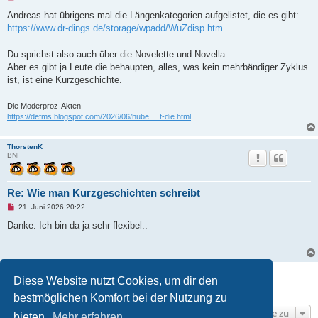
n
g
Andreas hat übrigens mal die Längenkategorien aufgelistet, die es gibt:
e
https://www.dr-dings.de/storage/wpadd/WuZdisp.htm
l
e
s
Du sprichst also auch über die Novelette und Novella.
e
n
Aber es gibt ja Leute die behaupten, alles, was kein mehrbändiger Zyklus
e
ist, ist eine Kurzgeschichte.
r
B
e
Die Moderproz-Akten
i
t
https://defms.blogspot.com/2026/06/hube ... t-die.html
r
a
g
ThorstenK
BNF
Re: Wie man Kurzgeschichten schreibt
U
21. Juni 2026 20:22
n
g
Danke. Ich bin da ja sehr flexibel..
e
l
e
s
e
Antworten
n
Diese Website nutzt Cookies, um dir den
e
3 Beiträge • Seite
1
von
1
r
bestmöglichen Komfort bei der Nutzung zu
B
e
Gehe zu
bieten.
Mehr erfahren
i