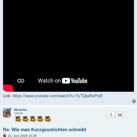
i
t
r
a
g
Link:
https://www.youtube.com/watch?v=TyTQjwRoPmE
Mammut
SMOF
Re: Wie man Kurzgeschichten schreibt
U
21. Juni 2026 15:28