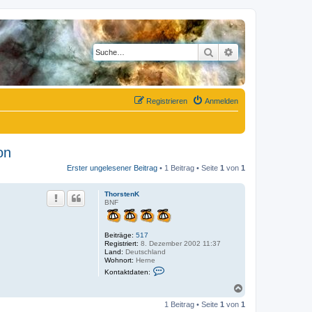
Suche
Erweiterte Suche
Registrieren
Anmelden
on
Erster ungelesener Beitrag
• 1 Beitrag • Seite
1
von
1
ThorstenK
BNF
Beiträge:
517
Registriert:
8. Dezember 2002 11:37
Land:
Deutschland
Wohnort:
Herne
K
Kontaktdaten:
o
n
N
t
a
a
1 Beitrag • Seite
1
von
1
c
k