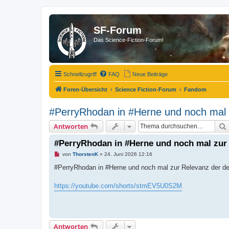
SF-Forum
Das Science-Fiction-Forum!
Schnellzugriff
FAQ
Neue Beiträge
Foren-Übersicht
Science Fiction-Forum
Fandom
#PerryRhodan in #Herne und noch mal z
Antworten
#PerryRhodan in #Herne und noch mal zur 
U
von
ThorstenK
»
24. Juni 2026 12:16
n
g
#PerryRhodan in #Herne und noch mal zur Relevanz der de
e
l
e
https://youtube.com/shorts/stmEV5U0S2M
s
e
n
e
r
B
Antworten
e