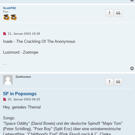
Scott782
Fan
U
21. Januar 2003 18:38
n
g
Inade - The Crackling Of The Anonymous
e
l
e
Lustmord - Zoetrope
s
e
n
...
e
r
B
e
Dorthonion
i
t
r
a
SF in Popsongs
g
U
22. Januar 2003 09:20
n
g
Hey, geniales Thema!
e
l
e
Songs:
s
"Space Oddity" (David Bowie) und der deutsche Spinoff "Major Tom"
e
n
(Peter Schilling), "Poor Boy" (Split Enz) über eine extraterrestrische
e
Liebesaffäre, "Childhood's End" (Pink Floyd) nach A.C. Clarke