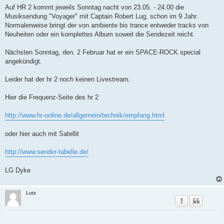
n
Auf HR 2 kommt jeweils Sonntag nacht von 23.05. - 24.00 die
e
Musiksendung "Voyager" mit Captain Robert Lug, schon im 9 Jahr.
r
B
Normalerweise bringt der von ambiente bis trance entweder tracks von
e
Neuheiten oder ein komplettes Album soweit die Sendezeit reicht.
i
t
r
Nächsten Sonntag, den. 2 Februar hat er ein SPACE-ROCK special
a
g
angekündigt.
Leider hat der hr 2 noch keinen Livestream.
Hier die Frequenz-Seite des hr 2
http://www.hr-online.de/allgemein/technik/empfang.html
oder hier auch mit Satellit
http://www.sender-tabelle.de/
LG Dyke
Lutz