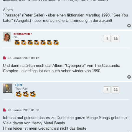
r
B
e
Alben:
i
t
"Passage" (Peter Seiler) - über einen fiktionalen Marsflug 1998, "See You
r
Later" (Vangelis) - über menschliche Entfremdung in der Zukunft
a
g
breitsameter
Ghu
U
22. Januar 2003 09:46
n
g
Und dann natürlich noch das Album "Cyberpunx" von The Cassandra
e
Complex - allerdings ist das auch schon wieder von 1990.
l
e
s
e
HC 9
n
True-Fan
e
r
B
e
i
t
U
23. Januar 2003 01:38
r
n
a
g
Ich hab mal gelesen das es zu Dune eine ganze Menge Songs geben soll
g
e
Viele davon von Heavy Metal Bands
l
e
Hmm leider ist mein Gedächtnss nicht das beste
s