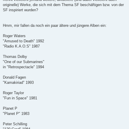
e
originelle) Werke, die sich mit dem Thema SF beschäftigen bzw. von der
l
e
SF inspiriert wurden?
s
e
n
e
Hmm, mir fallen da noch ein paar ältere und jüngere Alben ein:
r
B
e
Roger Waters
i
t
"Amused to Death" 1992
r
"Radio K.A.O.S" 1987
a
g
Thomas Dolby
"One of our Submarines"
in "Retrospectacle" 1994
Donald Fagen
"Kamakiriad" 1993
Roger Taylor
"Fun in Space" 1981
Planet P
"Planet P" 1983
Peter Schilling