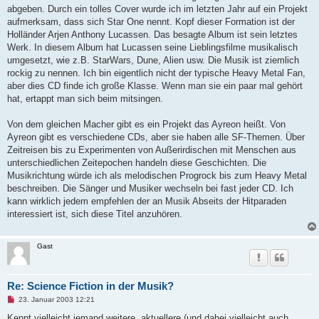
e
abgeben. Durch ein tolles Cover wurde ich im letzten Jahr auf ein Projekt
l
e
aufmerksam, dass sich Star One nennt. Kopf dieser Formation ist der
s
Holländer Arjen Anthony Lucassen. Das besagte Album ist sein letztes
e
n
Werk. In diesem Album hat Lucassen seine Lieblingsfilme musikalisch
e
umgesetzt, wie z.B. StarWars, Dune, Alien usw. Die Musik ist ziemlich
r
B
rockig zu nennen. Ich bin eigentlich nicht der typische Heavy Metal Fan,
e
aber dies CD finde ich große Klasse. Wenn man sie ein paar mal gehört
i
t
hat, ertappt man sich beim mitsingen.
r
a
g
Von dem gleichen Macher gibt es ein Projekt das Ayreon heißt. Von
Ayreon gibt es verschiedene CDs, aber sie haben alle SF-Themen. Über
Zeitreisen bis zu Experimenten von Außerirdischen mit Menschen aus
unterschiedlichen Zeitepochen handeln diese Geschichten. Die
Musikrichtung würde ich als melodischen Progrock bis zum Heavy Metal
beschreiben. Die Sänger und Musiker wechseln bei fast jeder CD. Ich
kann wirklich jedem empfehlen der an Musik Abseits der Hitparaden
interessiert ist, sich diese Titel anzuhören.
Gast
Re: Science Fiction in der Musik?
U
23. Januar 2003 12:21
n
g
Kennt vielleicht jemand weitere, aktuellere (und dabei vielleicht auch