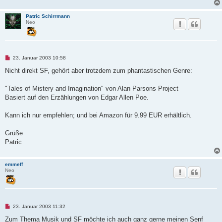
e
n
e
Patric Schirrmann
r
Neo
B
e
i
t
r
U
a
23. Januar 2003 10:58
n
g
g
Nicht direkt SF, gehört aber trotzdem zum phantastischen Genre:
e
l
e
"Tales of Mistery and Imagination" von Alan Parsons Project
s
Basiert auf den Erzählungen von Edgar Allen Poe.
e
n
e
Kann ich nur empfehlen; und bei Amazon für 9.99 EUR erhältlich.
r
B
e
Grüße
i
t
Patric
r
a
g
emmeff
Neo
U
23. Januar 2003 11:32
n
g
Zum Thema Musik und SF möchte ich auch ganz gerne meinen Senf