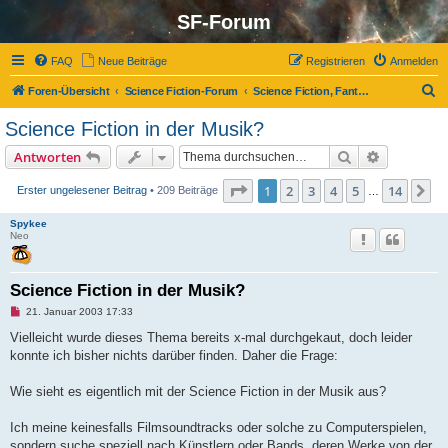
SF-Forum
FAQ
Neue Beiträge
Registrieren
Anmelden
S
Foren-Übersicht
Science Fiction-Forum
Science Fiction, Fantasy und Co.
u
Science Fiction in der Musik?
c
Suche
Erweiterte
Antworten
h
e
Seite
1
von
14
1
2
3
4
5
14
N
Erster ungelesener Beitrag
• 209 Beiträge
…
Spykee
Neo
Science Fiction in der Musik?
U
21. Januar 2003 17:33
n
g
Vielleicht wurde dieses Thema bereits x-mal durchgekaut, doch leider
e
konnte ich bisher nichts darüber finden. Daher die Frage:
l
e
s
Wie sieht es eigentlich mit der Science Fiction in der Musik aus?
e
n
e
Ich meine keinesfalls Filmsoundtracks oder solche zu Computerspielen,
r
B
sondern suche speziell nach Künstlern oder Bands, deren Werke von der