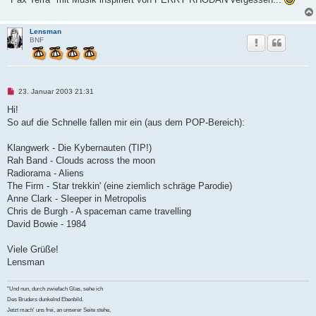
r
B
e
i
Lensman
t
BNF
r
a
g
U
23. Januar 2003 21:31
n
g
Hi!
e
So auf die Schnelle fallen mir ein (aus dem POP-Bereich):
l
e
s
Klangwerk - Die Kybernauten (TIP!)
e
n
Rah Band - Clouds across the moon
e
Radiorama - Aliens
r
B
The Firm - Star trekkin' (eine ziemlich schräge Parodie)
e
Anne Clark - Sleeper in Metropolis
i
t
Chris de Burgh - A spaceman came travelling
r
David Bowie - 1984
a
g
Viele Grüße!
Lensman
"Und nun, durch zwiefach Glas, sehe ich
Des Bruders dunkelnd Ebenbild.
Jetzt mach' uns frei, an unserer Seite stehe,