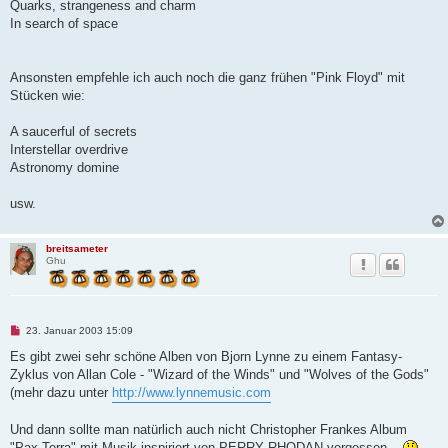
Quarks, strangeness and charm
In search of space
Ansonsten empfehle ich auch noch die ganz frühen "Pink Floyd" mit
Stücken wie:
A saucerful of secrets
Interstellar overdrive
Astronomy domine
usw.
breitsameter
Ghu
U
23. Januar 2003 15:09
n
g
Es gibt zwei sehr schöne Alben von Bjorn Lynne zu einem Fantasy-
e
Zyklus von Allan Cole - "Wizard of the Winds" und "Wolves of the Gods"
l
e
(mehr dazu unter
http://www.lynnemusic.com
s
e
n
Und dann sollte man natürlich auch nicht Christopher Frankes Album
e
"Pax Terra" mit Musik inspiriert von PERRY RHODAN vergessen...