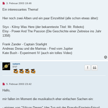
U
3. Februar 2003 19:46
n
g
Ein interessantes Thema!
e
l
e
Hier noch zwei Alben und ein paar Einzeltitel (alle schon etwas älter):
s
e
n
Styx - Kilroy Was Here (der bekannteste Titel: Mr. Roboto)
e
Eloy - Power And The Passion (Die Geschichte einer Zeitreise ins Jahr
r
B
1358)
e
i
t
Frank Zander - Captain Starlight
r
Andreas Dorau und die Marinas - Fred vom Jupiter
a
g
Kate Bush - Experiment IV (auch ein tolles Video)
saturn
BNF
U
5. Februar 2003 23:42
n
g
Hallo,
e
l
e
mir fallen im Moment die musikalisch eher einfachen Sachen ein:
s
e
n
- einiges von "Silicon Dream" (der Typ mit der Pseudo-Einstein-Frisur)