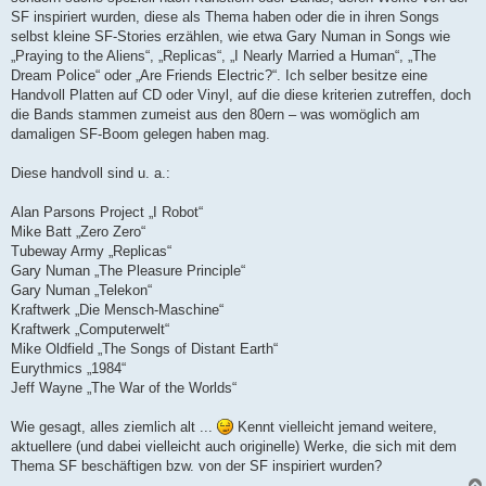
e
SF inspiriert wurden, diese als Thema haben oder die in ihren Songs
i
t
selbst kleine SF-Stories erzählen, wie etwa Gary Numan in Songs wie
r
„Praying to the Aliens“, „Replicas“, „I Nearly Married a Human“, „The
a
g
Dream Police“ oder „Are Friends Electric?“. Ich selber besitze eine
Handvoll Platten auf CD oder Vinyl, auf die diese kriterien zutreffen, doch
die Bands stammen zumeist aus den 80ern – was womöglich am
damaligen SF-Boom gelegen haben mag.
Diese handvoll sind u. a.:
Alan Parsons Project „I Robot“
Mike Batt „Zero Zero“
Tubeway Army „Replicas“
Gary Numan „The Pleasure Principle“
Gary Numan „Telekon“
Kraftwerk „Die Mensch-Maschine“
Kraftwerk „Computerwelt“
Mike Oldfield „The Songs of Distant Earth“
Eurythmics „1984“
Jeff Wayne „The War of the Worlds“
Wie gesagt, alles ziemlich alt ...
Kennt vielleicht jemand weitere,
aktuellere (und dabei vielleicht auch originelle) Werke, die sich mit dem
Thema SF beschäftigen bzw. von der SF inspiriert wurden?