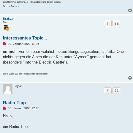
den Hammer schwing, o Thor, und leih uns deinen Schild."
Gordon Dickson
Drakath
Neo
Interessantes Topic...
U
30. Januar 2003 11:36
n
g
emmeff
, von ein paar wahrlich netten Songs abgesehen, ist "Star One"
e
nichts gegen die Alben die der Kerl unter "Ayreon" gemacht hat
l
e
(besonders "Into the Electric Castle").
s
e
n
Lese: Band 137 der Phantastischen Bibliothek
e
r
B
dyke
e
i
t
r
a
Radio-Tipp
g
U
30. Januar 2003 12:06
n
g
Hallo,
e
l
e
ein Radio-Tipp.
s
e