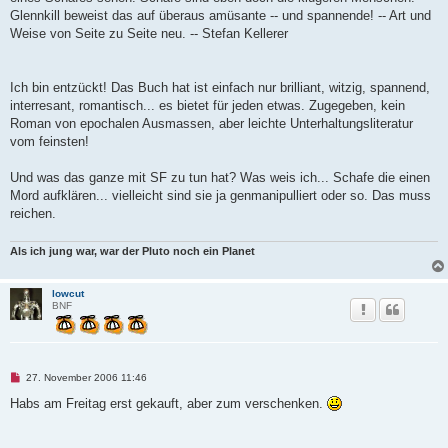
Glennkill beweist das auf überaus amüsante -- und spannende! -- Art und
Weise von Seite zu Seite neu. -- Stefan Kellerer
Ich bin entzückt! Das Buch hat ist einfach nur brilliant, witzig, spannend,
interresant, romantisch... es bietet für jeden etwas. Zugegeben, kein
Roman von epochalen Ausmassen, aber leichte Unterhaltungsliteratur
vom feinsten!
Und was das ganze mit SF zu tun hat? Was weis ich... Schafe die einen
Mord aufklären... vielleicht sind sie ja genmanipulliert oder so. Das muss
reichen.
Als ich jung war, war der Pluto noch ein Planet
lowcut
BNF
U
27. November 2006 11:46
n
g
Habs am Freitag erst gekauft, aber zum verschenken.
e
l
e