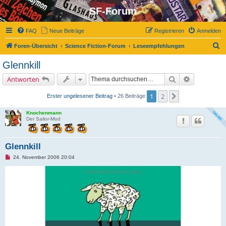
SF-Forum
FAQ
Neue Beiträge
Registrieren
Anmelden
S
Foren-Übersicht
Science Fiction-Forum
Leseempfehlungen
u
Glennkill
c
Suche
Erweiterte 
Antworten
h
e
1
2
Nächste
Erster ungelesener Beitrag
• 26 Beiträge
Knochenmann
Der Sailor-Mod
Glennkill
U
24. November 2006 20:04
n
g
e
l
e
s
e
n
e
r
B