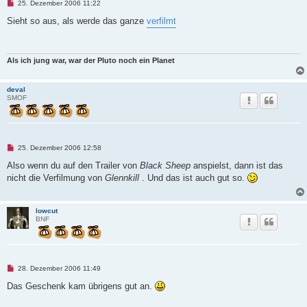
U
25. Dezember 2006 11:22
n
g
Sieht so aus, als werde das ganze
verfilmt
e
l
e
s
e
Als ich jung war, war der Pluto noch ein Planet
n
e
r
deval
B
SMOF
e
i
t
r
a
g
U
25. Dezember 2006 12:58
n
g
Also wenn du auf den Trailer von
Black Sheep
anspielst, dann ist das
e
nicht die Verfilmung von
Glennkill
. Und das ist auch gut so.
l
e
s
e
lowcut
n
BNF
e
r
B
e
i
t
U
28. Dezember 2006 11:49
r
n
a
g
Das Geschenk kam übrigens gut an.
g
e
l