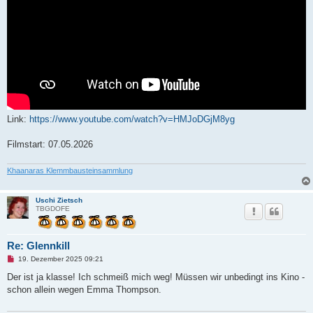
Link:
https://www.youtube.com/watch?v=HMJoDGjM8yg
Filmstart: 07.05.2026
Khaanaras Klemmbausteinsammlung
Uschi Zietsch
TBGDOFE
Re: Glennkill
U
19. Dezember 2025 09:21
n
g
Der ist ja klasse! Ich schmeiß mich weg! Müssen wir unbedingt ins Kino -
e
schon allein wegen Emma Thompson.
l
e
s