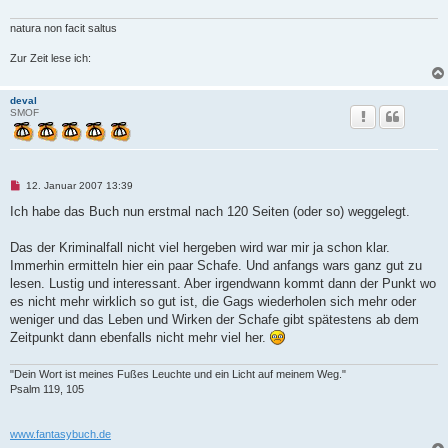
e
s
e
natura non facit saltus
n
e
Zur Zeit lese ich:
r
B
e
i
deval
t
SMOF
r
a
g
U
12. Januar 2007 13:39
n
g
Ich habe das Buch nun erstmal nach 120 Seiten (oder so) weggelegt.
e
l
e
Das der Kriminalfall nicht viel hergeben wird war mir ja schon klar.
s
Immerhin ermitteln hier ein paar Schafe. Und anfangs wars ganz gut zu
e
n
lesen. Lustig und interessant. Aber irgendwann kommt dann der Punkt wo
e
es nicht mehr wirklich so gut ist, die Gags wiederholen sich mehr oder
r
B
weniger und das Leben und Wirken der Schafe gibt spätestens ab dem
e
Zeitpunkt dann ebenfalls nicht mehr viel her.
i
t
r
"Dein Wort ist meines Fußes Leuchte und ein Licht auf meinem Weg."
a
g
Psalm 119, 105
www.fantasybuch.de