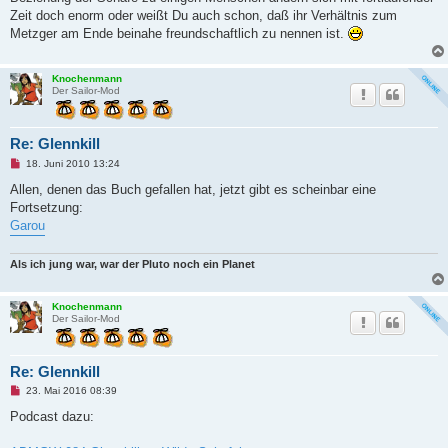
Zeit doch enorm oder weißt Du auch schon, daß ihr Verhältnis zum
Metzger am Ende beinahe freundschaftlich zu nennen ist.
Knochenmann
Der Sailor-Mod
Re: Glennkill
U
18. Juni 2010 13:24
n
g
Allen, denen das Buch gefallen hat, jetzt gibt es scheinbar eine
e
Fortsetzung:
l
e
Garou
s
e
n
Als ich jung war, war der Pluto noch ein Planet
e
r
B
Knochenmann
e
Der Sailor-Mod
i
t
r
a
g
Re: Glennkill
U
23. Mai 2016 08:39
n
g
Podcast dazu:
e
l