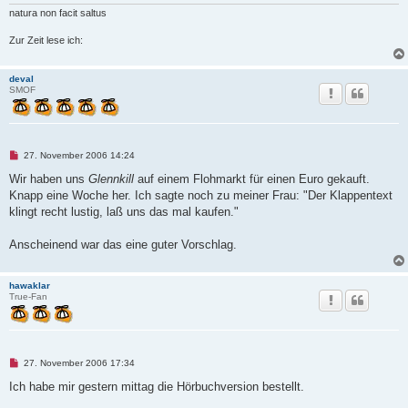
s
e
natura non facit saltus
n
e
Zur Zeit lese ich:
r
B
e
i
deval
t
SMOF
r
a
g
U
27. November 2006 14:24
n
g
Wir haben uns
Glennkill
auf einem Flohmarkt für einen Euro gekauft.
e
Knapp eine Woche her. Ich sagte noch zu meiner Frau: "Der Klappentext
l
e
klingt recht lustig, laß uns das mal kaufen."
s
e
n
Anscheinend war das eine guter Vorschlag.
e
r
B
hawaklar
e
True-Fan
i
t
r
a
g
U
27. November 2006 17:34
n
g
Ich habe mir gestern mittag die Hörbuchversion bestellt.
e
l