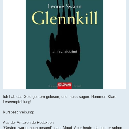
e
i
t
r
a
g
Ich hab das Geld gestern gelesen, und muss sagen: Hammer! Klare
Leseempfehlung!
Kurzbeschreibung:
Aus der Amazon.de-Redaktion
“Gestern war er noch gesund”, sagt Maud. Aber heute, da liegt er schon