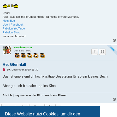
e
n
e
r
Uschi
B
Alles, was ich im Forum schreibe, ist meine private Meinung.
e
i
Mein Blog
t
Uschi Facebook
r
Fabylon YouTube
a
Fabylon Shop
g
Insta: uschizietsch
Knochenmann
Der Sailor-Mod
Re: Glennkill
U
19. Dezember 2025 11:39
n
g
Das ist eine ziemlich hochkarätige Besetzung für so ein kleines Buch.
e
l
e
Aber gut, ich bin dabei, ab ins Kino.
s
e
n
Als ich jung war, war der Pluto noch ein Planet
e
r
B
Antworten
e
i
t
Diese Website nutzt Cookies, um dir den
1
2
Nächste
26 Beiträge
r