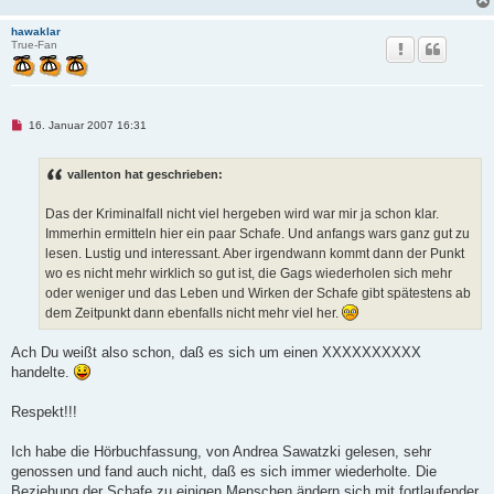
hawaklar
True-Fan
U
16. Januar 2007 16:31
n
g
e
vallenton hat geschrieben:
l
e
s
Das der Kriminalfall nicht viel hergeben wird war mir ja schon klar.
e
n
Immerhin ermitteln hier ein paar Schafe. Und anfangs wars ganz gut zu
e
lesen. Lustig und interessant. Aber irgendwann kommt dann der Punkt
r
B
wo es nicht mehr wirklich so gut ist, die Gags wiederholen sich mehr
e
oder weniger und das Leben und Wirken der Schafe gibt spätestens ab
i
t
dem Zeitpunkt dann ebenfalls nicht mehr viel her.
r
a
g
Ach Du weißt also schon, daß es sich um einen XXXXXXXXXX
handelte.
Respekt!!!
Ich habe die Hörbuchfassung, von Andrea Sawatzki gelesen, sehr
genossen und fand auch nicht, daß es sich immer wiederholte. Die
Beziehung der Schafe zu einigen Menschen ändern sich mit fortlaufender