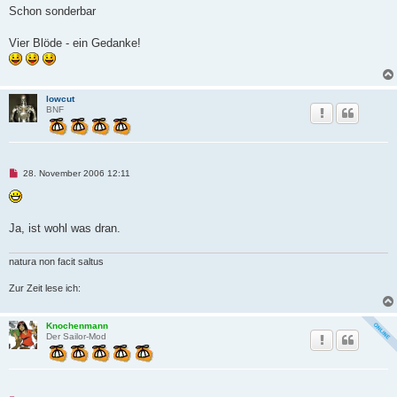
e
Schon sonderbar
s
e
n
Vier Blöde - ein Gedanke!
e
r
B
e
i
lowcut
t
BNF
r
a
g
U
28. November 2006 12:11
n
g
e
l
e
Ja, ist wohl was dran.
s
e
n
natura non facit saltus
e
r
Zur Zeit lese ich:
B
e
i
t
Knochenmann
r
Der Sailor-Mod
a
g