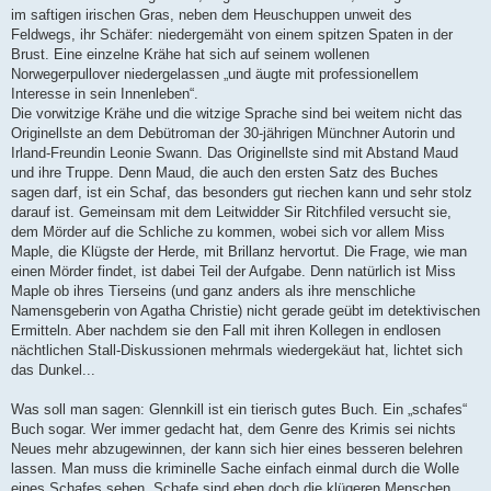
im saftigen irischen Gras, neben dem Heuschuppen unweit des
Feldwegs, ihr Schäfer: niedergemäht von einem spitzen Spaten in der
Brust. Eine einzelne Krähe hat sich auf seinem wollenen
Norwegerpullover niedergelassen „und äugte mit professionellem
Interesse in sein Innenleben“.
Die vorwitzige Krähe und die witzige Sprache sind bei weitem nicht das
Originellste an dem Debütroman der 30-jährigen Münchner Autorin und
Irland-Freundin Leonie Swann. Das Originellste sind mit Abstand Maud
und ihre Truppe. Denn Maud, die auch den ersten Satz des Buches
sagen darf, ist ein Schaf, das besonders gut riechen kann und sehr stolz
darauf ist. Gemeinsam mit dem Leitwidder Sir Ritchfiled versucht sie,
dem Mörder auf die Schliche zu kommen, wobei sich vor allem Miss
Maple, die Klügste der Herde, mit Brillanz hervortut. Die Frage, wie man
einen Mörder findet, ist dabei Teil der Aufgabe. Denn natürlich ist Miss
Maple ob ihres Tierseins (und ganz anders als ihre menschliche
Namensgeberin von Agatha Christie) nicht gerade geübt im detektivischen
Ermitteln. Aber nachdem sie den Fall mit ihren Kollegen in endlosen
nächtlichen Stall-Diskussionen mehrmals wiedergekäut hat, lichtet sich
das Dunkel...
Was soll man sagen: Glennkill ist ein tierisch gutes Buch. Ein „schafes“
Buch sogar. Wer immer gedacht hat, dem Genre des Krimis sei nichts
Neues mehr abzugewinnen, der kann sich hier eines besseren belehren
lassen. Man muss die kriminelle Sache einfach einmal durch die Wolle
eines Schafes sehen. Schafe sind eben doch die klügeren Menschen.