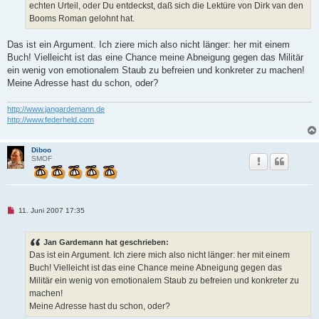
echten Urteil, oder Du entdeckst, daß sich die Lektüre von Dirk van den
e
n
Booms Roman gelohnt hat.
e
r
B
Das ist ein Argument. Ich ziere mich also nicht länger: her mit einem
e
Buch! Vielleicht ist das eine Chance meine Abneigung gegen das Militär
i
t
ein wenig von emotionalem Staub zu befreien und konkreter zu machen!
r
Meine Adresse hast du schon, oder?
a
g
http://www.jangardemann.de
http://www.federheld.com
Diboo
SMOF
U
11. Juni 2007 17:35
n
g
e
Jan Gardemann hat geschrieben:
l
e
Das ist ein Argument. Ich ziere mich also nicht länger: her mit einem
s
Buch! Vielleicht ist das eine Chance meine Abneigung gegen das
e
n
Militär ein wenig von emotionalem Staub zu befreien und konkreter zu
e
machen!
r
B
Meine Adresse hast du schon, oder?
e