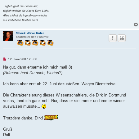
e
n
Täglich geht die Sonne auf,
e
täglich weicht die Nacht Dem Licht.
r
Alles siehst du irgendwann wieder,
B
e
nur verliehene Bücher nicht.
i
t
r
Shock Wave Rider
a
Statistiker des Forums!
g
U
12. Juni 2007 23:00
n
g
Na gut, dann erbarme ich mich mal! 8)
e
(Adresse hast Du noch, Florian?)
l
e
s
Ich kann aber erst ab 22. Juni dazustoßen. Wegen Dienstreise...
e
n
e
Die Charakterisierung dieses Wissenschaftlers, die Dirk in Dortmund
r
B
vorlas, fand ich ganz nett. Nur, dass er sie immer und immer wieder
e
auswalzen musste...
i
t
r
Trotzdem danke, Dirk!
a
g
Gruß
Ralf