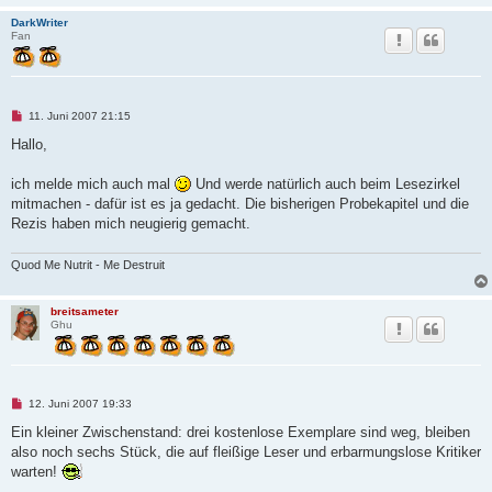
DarkWriter
Fan
U
11. Juni 2007 21:15
n
g
Hallo,
e
l
e
ich melde mich auch mal
Und werde natürlich auch beim Lesezirkel
s
mitmachen - dafür ist es ja gedacht. Die bisherigen Probekapitel und die
e
n
Rezis haben mich neugierig gemacht.
e
r
B
Quod Me Nutrit - Me Destruit
e
i
t
breitsameter
r
Ghu
a
g
U
12. Juni 2007 19:33
n
g
Ein kleiner Zwischenstand: drei kostenlose Exemplare sind weg, bleiben
e
also noch sechs Stück, die auf fleißige Leser und erbarmungslose Kritiker
l
e
warten!
s