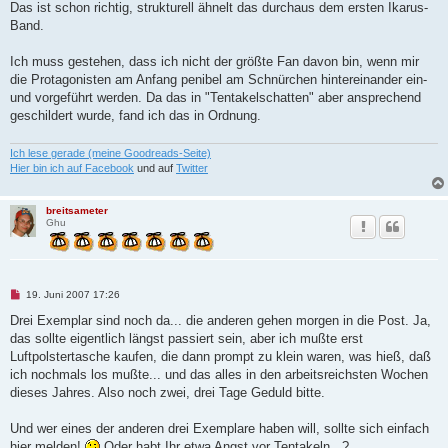
Das ist schon richtig, strukturell ähnelt das durchaus dem ersten Ikarus-
a
g
Band.
Ich muss gestehen, dass ich nicht der größte Fan davon bin, wenn mir
die Protagonisten am Anfang penibel am Schnürchen hintereinander ein-
und vorgeführt werden. Da das in "Tentakelschatten" aber ansprechend
geschildert wurde, fand ich das in Ordnung.
Ich lese gerade (meine Goodreads-Seite)
Hier bin ich auf Facebook
und auf
Twitter
breitsameter
Ghu
U
19. Juni 2007 17:26
n
g
Drei Exemplar sind noch da... die anderen gehen morgen in die Post. Ja,
e
das sollte eigentlich längst passiert sein, aber ich mußte erst
l
e
Luftpolstertasche kaufen, die dann prompt zu klein waren, was hieß, daß
s
ich nochmals los mußte... und das alles in den arbeitsreichsten Wochen
e
n
dieses Jahres. Also noch zwei, drei Tage Geduld bitte.
e
r
B
Und wer eines der anderen drei Exemplare haben will, sollte sich einfach
e
hier melden!
Oder habt Ihr etwa Angst vor Tentakeln...?