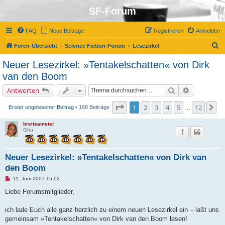
SF-Forum
FAQ
Neue Beiträge
Registrieren
Anmelden
S
Foren-Übersicht
Science Fiction-Forum
Lesezirkel
u
Neuer Lesezirkel: »Tentakelschatten« von Dirk
c
van den Boom
h
Suche
Erweiterte 
Antworten
e
Seite
1
von
12
1
2
3
4
5
12
Nä
Erster ungelesener Beitrag
• 168 Beiträge
…
breitsameter
Ghu
Neuer Lesezirkel: »Tentakelschatten« von Dirk van
den Boom
U
11. Juni 2007 15:02
n
g
Liebe Forumsmitglieder,
e
l
e
ich lade Euch alle ganz herzlich zu einem neuen Lesezirkel ein – laßt uns
s
gemeinsam »Tentakelschatten« von Dirk van den Boom lesen!
e