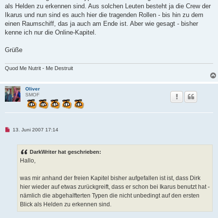
e
als Helden zu erkennen sind. Aus solchen Leuten besteht ja die Crew der
r
B
Ikarus und nun sind es auch hier die tragenden Rollen - bis hin zu dem
e
einen Raumschiff, das ja auch am Ende ist. Aber wie gesagt - bisher
i
t
kenne ich nur die Online-Kapitel.
r
a
g
Grüße
Quod Me Nutrit - Me Destruit
Oliver
SMOF
U
13. Juni 2007 17:14
n
g
e
DarkWriter hat geschrieben:
l
e
Hallo,
s
e
n
was mir anhand der freien Kapitel bisher aufgefallen ist ist, dass Dirk
e
hier wieder auf etwas zurückgreift, dass er schon bei Ikarus benutzt hat -
r
B
nämlich die abgehalfterten Typen die nicht unbedingt auf den ersten
e
Blick als Helden zu erkennen sind.
i
t
r