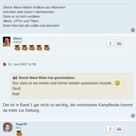
Shock Wave Riders Kritiken aus München
möchten viele Autor'n übertünchen.
Denn er tut sich verbitten
Aliens, UFOs und Titten.
Einen Kerl wie den sollte man lünchen!
Diboo
SMOF
U
13. Juni 2007 11:58
n
g
e
Shock Wave Rider hat geschrieben:
l
e
Nur, dass er sie immer und immer wieder auswalzen musste...
s
Gruß
e
n
Ralf
e
r
B
Der ist in Band 1 gar nicht so wichtig, die motorisierte Kampflesbe kommt
e
da mehr zur Geltung.
i
t
r
a
Auge59
g
Neo