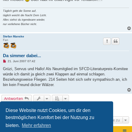
i
t
r
Täglich geht die Sonne auf,
a
g
täglich weicht die Nacht Dem Licht.
Alles siehst du irgendwann wieder,
nur verliehene Bücher nicht.
Stefan Manske
Fan
Da simmer dabei...
U
21. Juni 2007 07:42
n
g
Grüzi, Servus und Hallo! Als Neumitglied im SFCD-Literaturpreis-Komitee
e
würde ich damit ja gleich zwei Klappen auf einmal schlagen.
l
e
Beziehungsweise Fliegen. 214 Seiten hört sich sehr sympathisch an, ich
s
bin kein Freund dicker Wälzer.
e
n
e
r
Antworten
B
e
i
Seite
1
von
12
1
2
3
4
5
12
Nächste
168 Beiträge
…
Diese Website nutzt Cookies, um dir den
t
r
bestmöglichen Komfort bei der Nutzung zu
a
Gehe zu
g
bieten.
Mehr erfahren
Foren-Übersicht