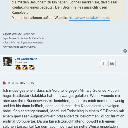
die mit den Besuchern zu tun haben. Schnell merken sie, daß dieser
Kontakt nur eines bedeutet: Den Beginn eines aussichtslosen
Kampfes...
Mehr Informationen auf der Website:
http://www.tentakelkrieg.de
Täglich geht die Sonne auf,
täglich weicht die Nacht Dem Licht.
Alles siehst du irgendwann wieder,
nur verliehene Bücher nicht.
Jan Gardemann
True-Fan
U
11. Juni 2007 17:15
n
g
Ich muss gestehen, dass ich Vorurteile gegen Military Science Fiction
e
hege. Battlestar Galaktika hat mir zwar gut gefallen. Wenn Freunde mir
l
e
aber aus ihrer Bundeswehrzeit berichten, graust es mich immer ein wenig
s
und ich bin dann heilfroh, dass ich damals den Kriegsdienst verweigert
e
n
habe. Schlachtengetümmel, Mord und Todschlag in einem SF-Roman mit
e
einem gewissen Augenzwinkern präsentiert zu bekommen, klingt für mich
r
B
erstmal Vorpubertär. Darum bin ich zurückhaltend, obwohl ich einem
e
solchen Lesezirkel (zu dem auch noch auf so nette Weise eingeladen
i