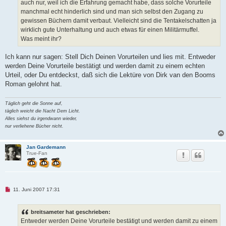
auch nur, weil ich die Erfahrung gemacht habe, dass solche Vorurteile
e
n
manchmal echt hinderlich sind und man sich selbst den Zugang zu
e
gewissen Büchern damit verbaut. Vielleicht sind die Tentakelschatten ja
r
B
wirklich gute Unterhaltung und auch etwas für einen Militärmuffel.
e
Was meint ihr?
i
t
r
Ich kann nur sagen: Stell Dich Deinen Vorurteilen und lies mit. Entweder
a
g
werden Deine Vorurteile bestätigt und werden damit zu einem echten
Urteil, oder Du entdeckst, daß sich die Lektüre von Dirk van den Booms
Roman gelohnt hat.
Täglich geht die Sonne auf,
täglich weicht die Nacht Dem Licht.
Alles siehst du irgendwann wieder,
nur verliehene Bücher nicht.
Jan Gardemann
True-Fan
U
11. Juni 2007 17:31
n
g
e
breitsameter hat geschrieben:
l
e
Entweder werden Deine Vorurteile bestätigt und werden damit zu einem
s