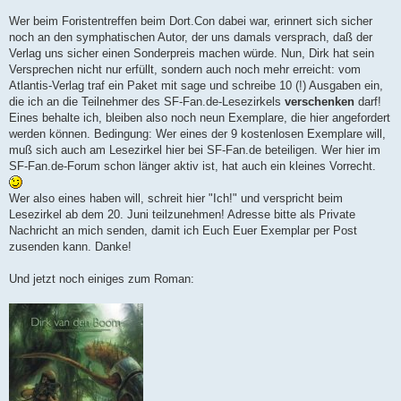
n
e
Wer beim Foristentreffen beim Dort.Con dabei war, erinnert sich sicher
r
B
noch an den symphatischen Autor, der uns damals versprach, daß der
e
Verlag uns sicher einen Sonderpreis machen würde. Nun, Dirk hat sein
i
t
Versprechen nicht nur erfüllt, sondern auch noch mehr erreicht: vom
r
Atlantis-Verlag traf ein Paket mit sage und schreibe 10 (!) Ausgaben ein,
a
g
die ich an die Teilnehmer des SF-Fan.de-Lesezirkels
verschenken
darf!
Eines behalte ich, bleiben also noch neun Exemplare, die hier angefordert
werden können. Bedingung: Wer eines der 9 kostenlosen Exemplare will,
muß sich auch am Lesezirkel hier bei SF-Fan.de beteiligen. Wer hier im
SF-Fan.de-Forum schon länger aktiv ist, hat auch ein kleines Vorrecht.
Wer also eines haben will, schreit hier "Ich!" und verspricht beim
Lesezirkel ab dem 20. Juni teilzunehmen! Adresse bitte als Private
Nachricht an mich senden, damit ich Euch Euer Exemplar per Post
zusenden kann. Danke!
Und jetzt noch einiges zum Roman: