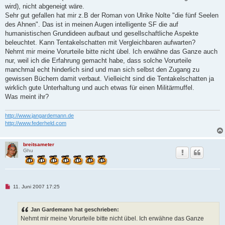
t
wird), nicht abgeneigt wäre.
r
Sehr gut gefallen hat mir z.B der Roman von Ulrike Nolte "die fünf Seelen
a
g
des Ahnen". Das ist in meinen Augen intelligente SF die auf
humanistischen Grundideen aufbaut und gesellschaftliche Aspekte
beleuchtet. Kann Tentakelschatten mit Vergleichbaren aufwarten?
Nehmt mir meine Vorurteile bitte nicht übel. Ich erwähne das Ganze auch
nur, weil ich die Erfahrung gemacht habe, dass solche Vorurteile
manchmal echt hinderlich sind und man sich selbst den Zugang zu
gewissen Büchern damit verbaut. Vielleicht sind die Tentakelschatten ja
wirklich gute Unterhaltung und auch etwas für einen Militärmuffel.
Was meint ihr?
http://www.jangardemann.de
http://www.federheld.com
breitsameter
Ghu
U
11. Juni 2007 17:25
n
g
e
Jan Gardemann hat geschrieben:
l
e
Nehmt mir meine Vorurteile bitte nicht übel. Ich erwähne das Ganze
s