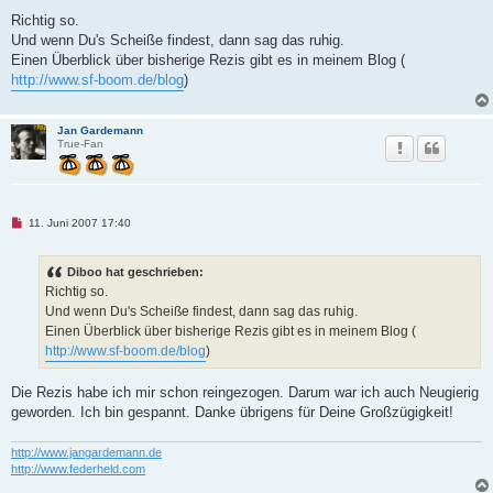
i
t
Richtig so.
r
Und wenn Du's Scheiße findest, dann sag das ruhig.
a
g
Einen Überblick über bisherige Rezis gibt es in meinem Blog (
http://www.sf-boom.de/blog
)
Jan Gardemann
True-Fan
U
11. Juni 2007 17:40
n
g
e
Diboo hat geschrieben:
l
e
Richtig so.
s
Und wenn Du's Scheiße findest, dann sag das ruhig.
e
n
Einen Überblick über bisherige Rezis gibt es in meinem Blog (
e
http://www.sf-boom.de/blog
)
r
B
e
Die Rezis habe ich mir schon reingezogen. Darum war ich auch Neugierig
i
t
geworden. Ich bin gespannt. Danke übrigens für Deine Großzügigkeit!
r
a
g
http://www.jangardemann.de
http://www.federheld.com