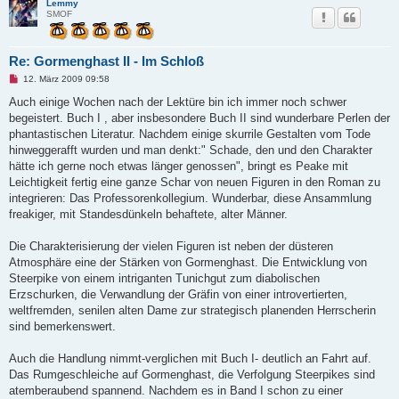
i
Lemmy
t
SMOF
r
a
g
Re: Gormenghast II - Im Schloß
U
12. März 2009 09:58
n
g
Auch einige Wochen nach der Lektüre bin ich immer noch schwer
e
begeistert. Buch I , aber insbesondere Buch II sind wunderbare Perlen der
l
e
phantastischen Literatur. Nachdem einige skurrile Gestalten vom Tode
s
hinweggerafft wurden und man denkt:" Schade, den und den Charakter
e
n
hätte ich gerne noch etwas länger genossen", bringt es Peake mit
e
Leichtigkeit fertig eine ganze Schar von neuen Figuren in den Roman zu
r
B
integrieren: Das Professorenkollegium. Wunderbar, diese Ansammlung
e
freakiger, mit Standesdünkeln behaftete, alter Männer.
i
t
r
Die Charakterisierung der vielen Figuren ist neben der düsteren
a
g
Atmosphäre eine der Stärken von Gormenghast. Die Entwicklung von
Steerpike von einem intriganten Tunichgut zum diabolischen
Erzschurken, die Verwandlung der Gräfin von einer introvertierten,
weltfremden, senilen alten Dame zur strategisch planenden Herrscherin
sind bemerkenswert.
Auch die Handlung nimmt-verglichen mit Buch I- deutlich an Fahrt auf.
Das Rumgeschleiche auf Gormenghast, die Verfolgung Steerpikes sind
atemberaubend spannend. Nachdem es in Band I schon zu einer