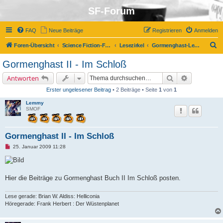
SF-Forum
FAQ
Neue Beiträge
Registrieren
Anmelden
S
Foren-Übersicht
Science Fiction-Forum
Lesezirkel
Gormenghast-Lesezirkel
u
Gormenghast II - Im Schloß
c
Suche
Erweiterte 
Antworten
h
Erster ungelesener Beitrag
• 2 Beiträge • Seite
1
von
1
e
Lemmy
SMOF
Gormenghast II - Im Schloß
U
25. Januar 2009 11:28
n
g
e
l
e
Hier die Beiträge zu Gormenghast Buch II Im Schloß posten.
s
e
n
Lese gerade: Brian W. Aldiss: Helliconia
e
Höregerade: Frank Herbert : Der Wüstenplanet
r
B
e