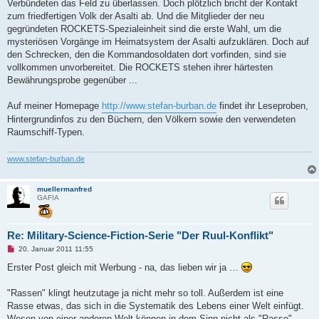
Verbündeten das Feld zu überlassen. Doch plötzlich bricht der Kontakt
zum friedfertigen Volk der Asalti ab. Und die Mitglieder der neu
gegründeten ROCKETS-Spezialeinheit sind die erste Wahl, um die
mysteriösen Vorgänge im Heimatsystem der Asalti aufzuklären. Doch auf
den Schrecken, den die Kommandosoldaten dort vorfinden, sind sie
vollkommen unvorbereitet. Die ROCKETS stehen ihrer härtesten
Bewährungsprobe gegenüber ...
Auf meiner Homepage
http://www.stefan-burban.de
findet ihr Leseproben,
Hintergrundinfos zu den Büchern, den Völkern sowie den verwendeten
Raumschiff-Typen.
www.stefan-burban.de
muellermanfred
GAFIA
Re: Military-Science-Fiction-Serie "Der Ruul-Konflikt"
U
20. Januar 2011 11:55
n
g
Erster Post gleich mit Werbung - na, das lieben wir ja …
e
l
e
"Rassen" klingt heutzutage ja nicht mehr so toll. Außerdem ist eine
s
Rasse etwas, das sich in die Systematik des Lebens einer Welt einfügt.
e
n
Wesen von einer anderen Welt können in dem Sinn nicht als "Rasse"