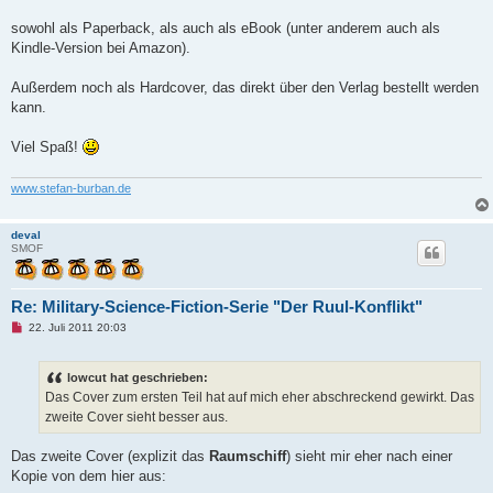
e
s
sowohl als Paperback, als auch als eBook (unter anderem auch als
e
n
Kindle-Version bei Amazon).
e
r
B
Außerdem noch als Hardcover, das direkt über den Verlag bestellt werden
e
kann.
i
t
r
Viel Spaß!
a
g
www.stefan-burban.de
deval
SMOF
Re: Military-Science-Fiction-Serie "Der Ruul-Konflikt"
U
22. Juli 2011 20:03
n
g
e
lowcut hat geschrieben:
l
e
Das Cover zum ersten Teil hat auf mich eher abschreckend gewirkt. Das
s
zweite Cover sieht besser aus.
e
n
e
Das zweite Cover (explizit das
Raumschiff
) sieht mir eher nach einer
r
B
Kopie von dem hier aus:
e