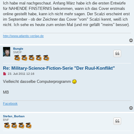
g
Ich habe mal nachgeschaut. Anfang März habe ich die ersten Entwürfe
e
für NAHENDE FINSTERNIS bekommen, wann ich das Cover erstmals
l
e
online gestellt habe, kann ich nicht mehr sagen. Der Scalzi erscheint erst
s
im September - ob der Zeichner das Cover "vom" Scalzi kennt, weiß ich
e
n
nicht. Ich sehe es heute zum ersten Mal (und mir gefällt "meins" besser).
e
r
B
http://www.atlantis-verlag.de
e
i
t
Bungle
r
SMOF
a
g
Re: Military-Science-Fiction-Serie "Der Ruul-Konflikt"
U
23. Juli 2011 12:16
n
g
Vielleicht dasselbe Computerprogramm
e
l
e
MB
s
e
n
Facebook
e
r
B
Stefan_Burban
e
BNF
i
t
r
a