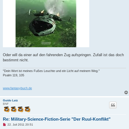
Oder will da einer auf den fahrenden Zug aufspringen. Zufall ist das doch
bestimmt nicht.
"Dein Wort ist meines Fußes Leuchte und ein Licht auf meinem Weg."
Psalm 119, 105
www.fantasybuch.de
Guido Latz
BNF
Re: Military-Science-Fiction-Serie "Der Ruul-Konflikt"
U
22. Juli 2011 20:51
n