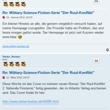
Re: Military-Science-Fiction-Serie "Der Ruul-Konflikt"
U
21. Januar 2011 18:23
n
g
Ein kleiner Hinweis an alle, die gestern vergeblich versucht haben, auf
e
meine Homepage zuzugreifen. Der Provider hatte ein Problem, das erst
l
e
heute morgen gelöst wurde. Der Homepage ist jetzt seit Kurzem wieder
s
erreichbar.
e
n
e
www.stefan-burban.de
r
B
e
i
Stefan_Burban
t
BNF
r
a
g
Re: Military-Science-Fiction-Serie "Der Ruul-Konflikt"
U
11. März 2011 16:07
n
g
Diese Woche ist das Cover zu meinem neuen Roman "Der Ruul-Konflikt
e
2: Nahende Finsternis" fertig geworden, der im Atlantis Verlag erscheinen
l
e
wird. Das Cover findet ihr hier:
s
e
n
http://www.stefan-burban.de/40385.html
e
r
B