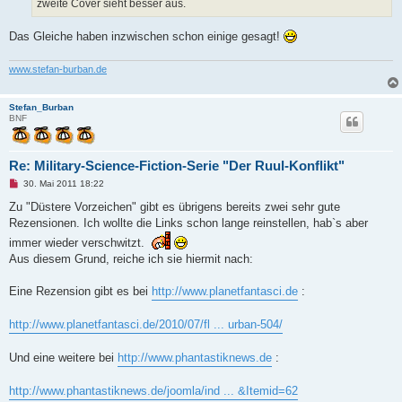
zweite Cover sieht besser aus.
e
n
e
Das Gleiche haben inzwischen schon einige gesagt!
r
B
e
www.stefan-burban.de
i
t
r
a
Stefan_Burban
g
BNF
Re: Military-Science-Fiction-Serie "Der Ruul-Konflikt"
U
30. Mai 2011 18:22
n
g
Zu "Düstere Vorzeichen" gibt es übrigens bereits zwei sehr gute
e
Rezensionen. Ich wollte die Links schon lange reinstellen, hab`s aber
l
e
immer wieder verschwitzt.
s
Aus diesem Grund, reiche ich sie hiermit nach:
e
n
e
Eine Rezension gibt es bei
http://www.planetfantasci.de
:
r
B
e
http://www.planetfantasci.de/2010/07/fl ... urban-504/
i
t
r
a
Und eine weitere bei
http://www.phantastiknews.de
:
g
http://www.phantastiknews.de/joomla/ind ... &Itemid=62