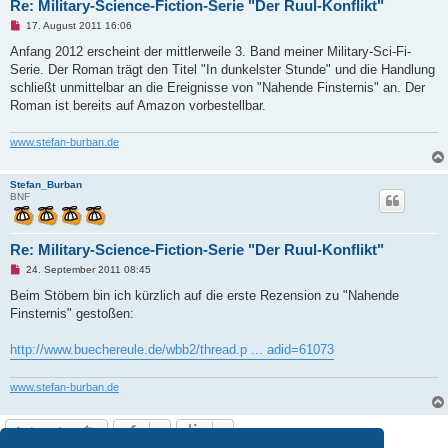
g
Re: Military-Science-Fiction-Serie "Der Ruul-Konflikt"
U
17. August 2011 16:06
n
g
Anfang 2012 erscheint der mittlerweile 3. Band meiner Military-Sci-Fi-
e
Serie. Der Roman trägt den Titel "In dunkelster Stunde" und die Handlung
l
e
schließt unmittelbar an die Ereignisse von "Nahende Finsternis" an. Der
s
Roman ist bereits auf Amazon vorbestellbar.
e
n
e
www.stefan-burban.de
r
B
e
i
Stefan_Burban
t
BNF
r
a
g
Re: Military-Science-Fiction-Serie "Der Ruul-Konflikt"
U
24. September 2011 08:45
n
g
Beim Stöbern bin ich kürzlich auf die erste Rezension zu "Nahende
e
Finsternis" gestoßen:
l
e
s
http://www.buechereule.de/wbb2/thread.p ... adid=61073
e
n
e
www.stefan-burban.de
r
B
e
i
Antworten
t