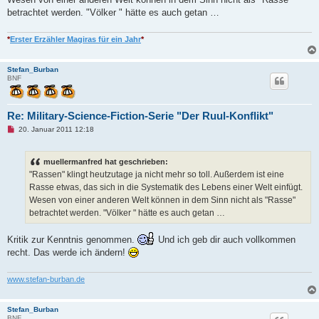
e
betrachtet werden. "Völker " hätte es auch getan …
r
B
e
*
Erster Erzähler Magiras für ein Jahr
*
i
t
r
a
Stefan_Burban
g
BNF
Re: Military-Science-Fiction-Serie "Der Ruul-Konflikt"
U
20. Januar 2011 12:18
n
g
e
muellermanfred hat geschrieben:
l
e
"Rassen" klingt heutzutage ja nicht mehr so toll. Außerdem ist eine
s
Rasse etwas, das sich in die Systematik des Lebens einer Welt einfügt.
e
n
Wesen von einer anderen Welt können in dem Sinn nicht als "Rasse"
e
betrachtet werden. "Völker " hätte es auch getan …
r
B
e
Kritik zur Kenntnis genommen.
Und ich geb dir auch vollkommen
i
t
recht. Das werde ich ändern!
r
a
g
www.stefan-burban.de
Stefan_Burban
BNF