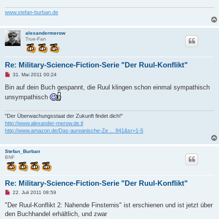
www.stefan-burban.de
alexandermerow
True-Fan
Re: Military-Science-Fiction-Serie "Der Ruul-Konflikt"
U
31. Mai 2011 00:24
n
g
Bin auf dein Buch gespannt, die Ruul klingen schon einmal sympathisch
e
unsympathisch
l
e
s
e
"Der Überwachungsstaat der Zukunft findet dich!"
n
http://www.alexander-merow.de.tl
e
http://www.amazon.de/Das-aureanische-Ze ... 941&sr=1-5
r
B
e
i
Stefan_Burban
t
BNF
r
a
g
Re: Military-Science-Fiction-Serie "Der Ruul-Konflikt"
U
22. Juli 2011 08:59
n
g
"Der Ruul-Konflikt 2: Nahende Finsternis" ist erschienen und ist jetzt über
e
den Buchhandel erhältlich, und zwar
l