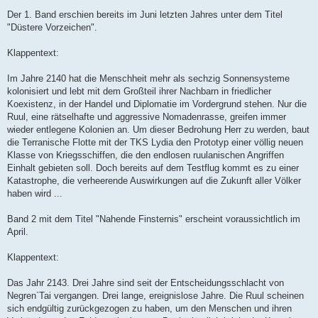
s
Der 1. Band erschien bereits im Juni letzten Jahres unter dem Titel
e
n
"Düstere Vorzeichen".
e
r
B
Klappentext:
e
i
t
Im Jahre 2140 hat die Menschheit mehr als sechzig Sonnensysteme
r
kolonisiert und lebt mit dem Großteil ihrer Nachbarn in friedlicher
a
g
Koexistenz, in der Handel und Diplomatie im Vordergrund stehen. Nur die
Ruul, eine rätselhafte und aggressive Nomadenrasse, greifen immer
wieder entlegene Kolonien an. Um dieser Bedrohung Herr zu werden, baut
die Terranische Flotte mit der TKS Lydia den Prototyp einer völlig neuen
Klasse von Kriegsschiffen, die den endlosen ruulanischen Angriffen
Einhalt gebieten soll. Doch bereits auf dem Testflug kommt es zu einer
Katastrophe, die verheerende Auswirkungen auf die Zukunft aller Völker
haben wird ...
Band 2 mit dem Titel "Nahende Finsternis" erscheint voraussichtlich im
April.
Klappentext:
Das Jahr 2143. Drei Jahre sind seit der Entscheidungsschlacht von
Negren`Tai vergangen. Drei lange, ereignislose Jahre. Die Ruul scheinen
sich endgültig zurückgezogen zu haben, um den Menschen und ihren