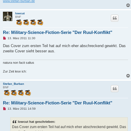
www.stefan-burban.de
e
i
t
lowcut
r
BNF
a
g
Re: Military-Science-Fiction-Serie "Der Ruul-Konflikt"
U
13. März 2011 11:30
n
g
Das Cover zum ersten Teil hat auf mich eher abschreckend gewirkt. Das
e
zweite Cover sieht besser aus.
l
e
s
e
natura non facit saltus
n
e
Zur Zeit lese ich:
r
B
e
i
Stefan_Burban
t
BNF
r
a
g
Re: Military-Science-Fiction-Serie "Der Ruul-Konflikt"
U
13. März 2011 14:59
n
g
e
lowcut hat geschrieben:
l
e
Das Cover zum ersten Teil hat auf mich eher abschreckend gewirkt. Das
s