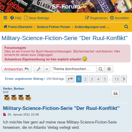
SF-Forum
FAQ
Neue Beiträge
Registrieren
Anmelden
S
Foren-Übersicht
Science Fiction-Forum
Ankündigungen und Neuerscheinungen
u
Military-Science-Fiction-Serie "Der Ruul-Konflikt"
c
Forumsregeln
h
Dies ist ein Forum für Buch-Neuerscheinungen. Büchermacher und Autoren: Hier
erreicht ihr direkt eure Zielgruppe!
e
Schamlose Eigenwerbung ist hier explizit erlaubt!
Suche
Erweiterte 
Antworten
Seite
1
von
13
1
2
3
4
5
13
Nä
Erster ungelesener Beitrag
• 194 Beiträge
…
Stefan_Burban
BNF
Military-Science-Fiction-Serie "Der Ruul-Konflikt"
U
20. Januar 2011 10:36
n
g
Ich möchte hier gern auf meine neue Military-Science-Fiction-Serie
e
hinweisen, die im Atlantis Verlag verlegt wird.
l
e