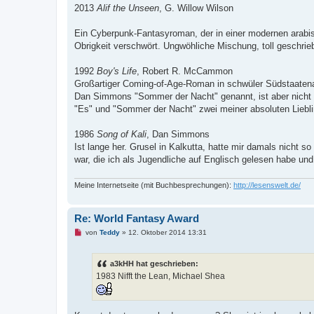
g
2013
Alif the Unseen
, G. Willow Wilson
e
l
e
Ein Cyberpunk-Fantasyroman, der in einer modernen arabisc
s
Obrigkeit verschwört. Ungwöhliche Mischung, toll geschri
e
n
e
1992
Boy's Life
, Robert R. McCammon
r
B
Großartiger Coming-of-Age-Roman in schwüler Südstaatena
e
Dan Simmons "Sommer der Nacht" genannt, ist aber nicht da
i
t
"Es" und "Sommer der Nacht" zwei meiner absoluten Liebl
r
a
g
1986
Song of Kali
, Dan Simmons
Ist lange her. Grusel in Kalkutta, hatte mir damals nicht 
war, die ich als Jugendliche auf Englisch gelesen habe un
Meine Internetseite (mit Buchbesprechungen):
http://lesenswelt.de/
Re: World Fantasy Award
U
von
Teddy
»
12. Oktober 2014 13:31
n
g
e
a3kHH hat geschrieben:
l
e
1983 Nifft the Lean, Michael Shea
s
e
n
e