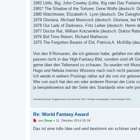
1982 Little, Big, John Crowley (Little, Big oder Das Parlam
1981* The Shadow of the Torturer, Gene Wolfe (deutsch: De
1980 Watchtower, Elizabeth A. Lynn (deutsch: Die Zwingfe
1979 Gloriana, Michael Moorcock (deutsch: Gloriana, bei 
1978 Our Lady of Darkness, Fritz Leiber (deutsch: Herrin d
1977 Doctor Rat, William Kotzwinkle (deutsch: Doktor Ratt
1976 Bid Time Return, Richard Matheson
1975 The Forgotten Beasts of Eld, Patricia A. McKillip (de
Von den 9 Romanen, die ich gelesen habe, gefallen mir alle
passen nicht in das High-Fantasy-Bild, sondern sind oft 
gerne über den Tellerrand zu schauen. So wurden mit Mura
Hugo und Nebula meines Wissens nach noch nicht passiert
Ich werde in weitern Postings näher auf die von mir gele
Wer von euch hat den ein oder anderen Roman der Liste 
ja beispielsweise auf der Seite des Standards eine sehr p
Anmerkung Doop: Siegerromane und deutsche Titel / Verlage nachgetragen, Stand Oktober 2024
Re: World Fantasy Award
U
von
Doop
»
11. Oktober 2014 20:34
n
g
Das ist eine tolle Idee und wird bestimmt ein schöner und 
e
l
e