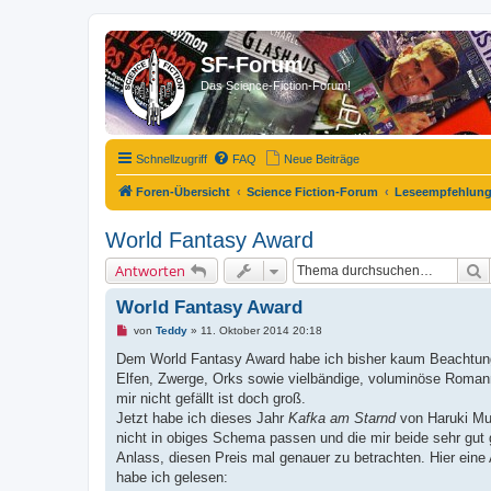
SF-Forum
Das Science-Fiction-Forum!
Schnellzugriff
FAQ
Neue Beiträge
Foren-Übersicht
Science Fiction-Forum
Leseempfehlun
World Fantasy Award
S
Antworten
World Fantasy Award
U
von
Teddy
»
11. Oktober 2014 20:18
n
g
Dem World Fantasy Award habe ich bisher kaum Beachtung 
e
Elfen, Zwerge, Orks sowie vielbändige, voluminöse Romanre
l
e
mir nicht gefällt ist doch groß.
s
Jetzt habe ich dieses Jahr
Kafka am Starnd
von Haruki M
e
n
nicht in obiges Schema passen und die mir beide sehr gut
e
Anlass, diesen Preis mal genauer zu betrachten. Hier ein
r
B
habe ich gelesen:
e