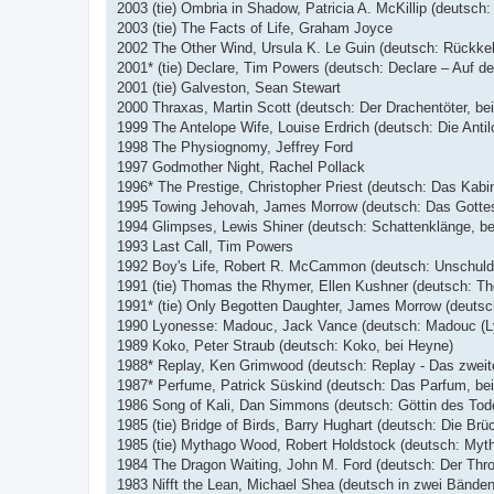
2003 (tie) Ombria in Shadow, Patricia A. McKillip (deutsch:
2003 (tie) The Facts of Life, Graham Joyce
2002 The Other Wind, Ursula K. Le Guin (deutsch: Rückkeh
2001* (tie) Declare, Tim Powers (deutsch: Declare – Auf d
2001 (tie) Galveston, Sean Stewart
2000 Thraxas, Martin Scott (deutsch: Der Drachentöter, bei
1999 The Antelope Wife, Louise Erdrich (deutsch: Die Antil
1998 The Physiognomy, Jeffrey Ford
1997 Godmother Night, Rachel Pollack
1996* The Prestige, Christopher Priest (deutsch: Das Kabi
1995 Towing Jehovah, James Morrow (deutsch: Das Gotte
1994 Glimpses, Lewis Shiner (deutsch: Schattenklänge, be
1993 Last Call, Tim Powers
1992 Boy's Life, Robert R. McCammon (deutsch: Unschuld 
1991 (tie) Thomas the Rhymer, Ellen Kushner (deutsch: Th
1991* (tie) Only Begotten Daughter, James Morrow (deutsc
1990 Lyonesse: Madouc, Jack Vance (deutsch: Madouc (Lyo
1989 Koko, Peter Straub (deutsch: Koko, bei Heyne)
1988* Replay, Ken Grimwood (deutsch: Replay - Das zweite
1987* Perfume, Patrick Süskind (deutsch: Das Parfum, be
1986 Song of Kali, Dan Simmons (deutsch: Göttin des Tod
1985 (tie) Bridge of Birds, Barry Hughart (deutsch: Die Brü
1985 (tie) Mythago Wood, Robert Holdstock (deutsch: Myth
1984 The Dragon Waiting, John M. Ford (deutsch: Der Thr
1983 Nifft the Lean, Michael Shea (deutsch in zwei Bänden