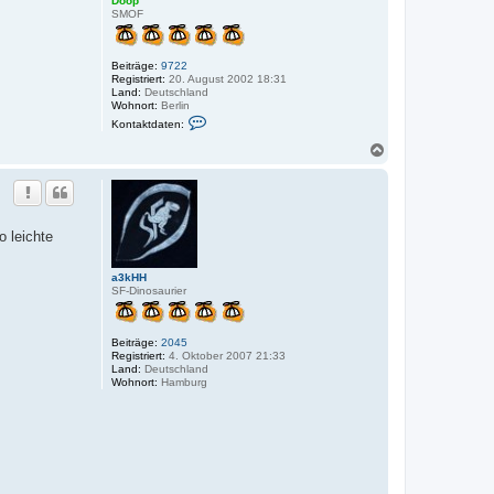
Doop
SMOF
Beiträge:
9722
Registriert:
20. August 2002 18:31
Land:
Deutschland
Wohnort:
Berlin
K
Kontaktdaten:
o
n
N
t
a
a
c
k
h
t
o
d
a
b
o leichte
t
e
e
n
n
v
a3kHH
o
SF-Dinosaurier
n
D
o
Beiträge:
2045
o
Registriert:
4. Oktober 2007 21:33
p
Land:
Deutschland
Wohnort:
Hamburg