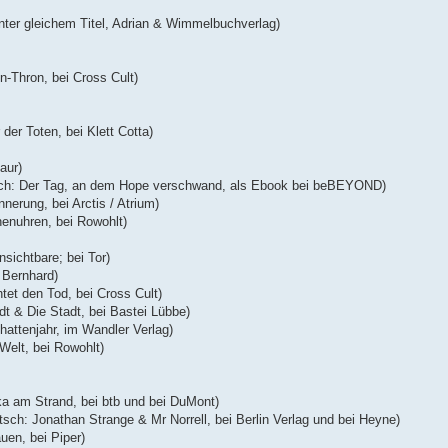
ter gleichem Titel, Adrian & Wimmelbuchverlag)
-Thron, bei Cross Cult)
er Toten, bei Klett Cotta)
aur)
sch: Der Tag, an dem Hope verschwand, als Ebook bei beBEYOND)
erung, bei Arctis / Atrium)
enuhren, bei Rowohlt)
nsichtbare; bei Tor)
 Bernhard)
et den Tod, bei Cross Cult)
dt & Die Stadt, bei Bastei Lübbe)
hattenjahr, im Wandler Verlag)
Welt, bei Rowohlt)
a am Strand, bei btb und bei DuMont)
sch: Jonathan Strange & Mr Norrell, bei Berlin Verlag und bei Heyne)
uen, bei Piper)