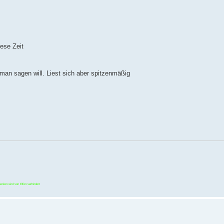
iese Zeit
oman sagen will. Liest sich aber spitzenmäßig
erken wird von Elfen verhindert