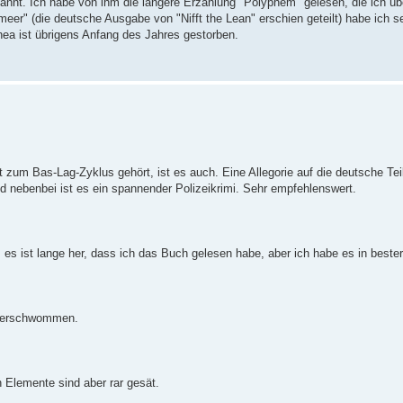
annt. Ich habe von ihm die längere Erzählung "Polyphem" gelesen, die ich ü
eer" (die deutsche Ausgabe von "Nifft the Lean" erschien geteilt) habe ich se
hea ist übrigens Anfang des Jahres gestorben.
ht zum Bas-Lag-Zyklus gehört, ist es auch. Eine Allegorie auf die deutsche Te
nd nebenbei ist es ein spannender Polizeikrimi. Sehr empfehlenswert.
 es ist lange her, dass ich das Buch gelesen habe, aber ich habe es in bester
r verschwommen.
 Elemente sind aber rar gesät.