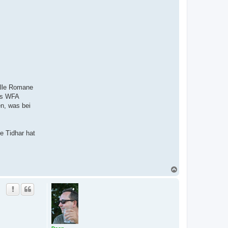
 alle Romane
des WFA
n, was bei
e Tidhar hat
N
a
c
h
o
b
e
n