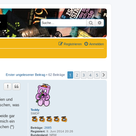
Suche
Erweiterte Suche
Registrieren
Anmelden
1
2
3
4
5
Nächste
Erster ungelesener Beitrag
• 62 Beiträge
ien und
ischen, was
Teddy
SMOF
eide gar
mich ein
chen (*)
Beiträge:
2685
Registriert:
9. Juni 2014 20:26
Bundesland:
NRW