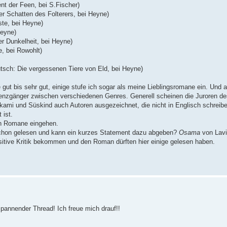
ent der Feen, bei S.Fischer)
r Schatten des Folterers, bei Heyne)
ste, bei Heyne)
Heyne)
er Dunkelheit, bei Heyne)
e, bei Rowohlt)
utsch: Die vergessenen Tiere von Eld, bei Heyne)
 gut bis sehr gut, einige stufe ich sogar als meine Lieblingsromane ein. Und
Grenzgänger zwischen verschiedenen Genres. Generell scheinen die Juroren 
kami und Süskind auch Autoren ausgezeichnet, die nicht in Englisch schreibe
 ist.
sen Romane eingehen.
schon gelesen und kann ein kurzes Statement dazu abgeben?
Osama
von Lavi
ositive Kritik bekommen und den Roman dürften hier einige gelesen haben.
spannender Thread! Ich freue mich drauf!!