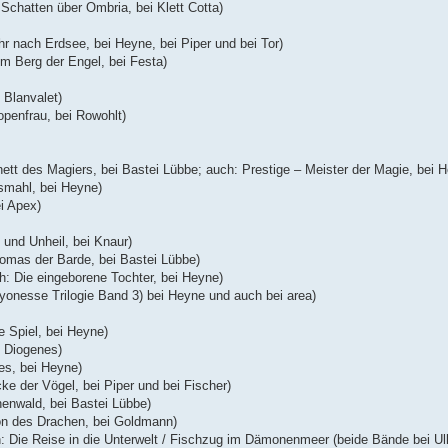
 Schatten über Ombria, bei Klett Cotta)
r nach Erdsee, bei Heyne, bei Piper und bei Tor)
em Berg der Engel, bei Festa)
 Blanvalet)
openfrau, bei Rowohlt)
nett des Magiers, bei Bastei Lübbe; auch: Prestige – Meister der Magie, bei 
smahl, bei Heyne)
i Apex)
und Unheil, bei Knaur)
omas der Barde, bei Bastei Lübbe)
h: Die eingeborene Tochter, bei Heyne)
nesse Trilogie Band 3) bei Heyne und auch bei area)
 Spiel, bei Heyne)
i Diogenes)
es, bei Heyne)
cke der Vögel, bei Piper und bei Fischer)
enwald, bei Bastei Lübbe)
on des Drachen, bei Goldmann)
: Die Reise in die Unterwelt / Fischzug im Dämonenmeer (beide Bände bei Ull