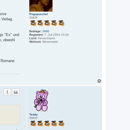
b
e
n
sive
Pogopuschel
SMOF
 Verlag.
Beiträge:
3990
gs "Es" und
Registriert:
7. Juli 2004 23:34
Land:
Deutschland
e, obwohl
Wohnort:
Westerwald
en Romane
N
a
c
h
o
b
e
n
Teddy
SMOF