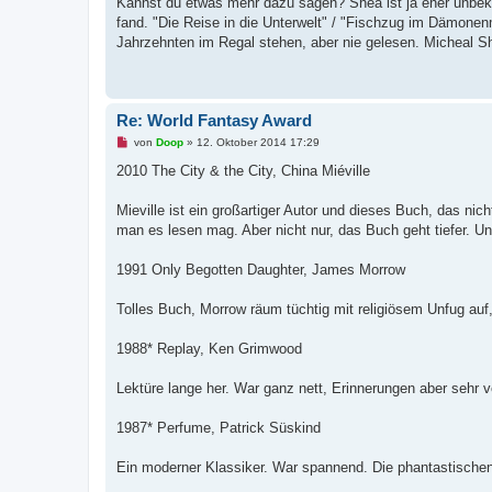
Kannst du etwas mehr dazu sagen? Shea ist ja eher unbek
r
B
fand. "Die Reise in die Unterwelt" / "Fischzug im Dämonenm
e
Jahrzehnten im Regal stehen, aber nie gelesen. Micheal S
i
t
r
a
g
Re: World Fantasy Award
U
von
Doop
»
12. Oktober 2014 17:29
n
g
2010 The City & the City, China Miéville
e
l
e
Mieville ist ein großartiger Autor und dieses Buch, das nic
s
man es lesen mag. Aber nicht nur, das Buch geht tiefer. U
e
n
e
1991 Only Begotten Daughter, James Morrow
r
B
e
Tolles Buch, Morrow räum tüchtig mit religiösem Unfug auf,
i
t
r
1988* Replay, Ken Grimwood
a
g
Lektüre lange her. War ganz nett, Erinnerungen aber seh
1987* Perfume, Patrick Süskind
Ein moderner Klassiker. War spannend. Die phantastischen