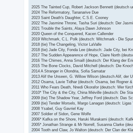
i
t
2025 The Tainted Cup, Robert Jackson Bennett (deutsch un
r
2024 The Reformatory, Tananarive Due
a
g
2023 Saint Death's Daughter, C.S.E. Cooney
2022 The Jasmine Throne, Tasha Suri (deutsch: Der Jasmin
2021 Trouble the Saints, Alaya Dawn Johnson
2020 Queen of the Conquered, Kacen Callender
2019 Witchmark, C.L. Polk (deutsch: Witchmark - Die Spur d
2018 (tie) The Changeling, Victor LaValle
2018 (tie) Jade City, Fonda Lee (deutsch: Jade City, bei Kn
2017 The Sudden Appearence of Hope, Claire North (deut
2016 The Chimes, Anna Smaill (deutsch: Der Klang der Erinn
2015 The Bone Clocks, David Mitchell (deutsch: Die Knoch
2014 A Stranger in Olondria, Sofia Samatar
2013 Alif the Unseen, G. Willow Wilson (deutsch Alif, der U
2012 Osama, Lavie Tidhar (deutsch: Osama, bei Rogner &
2011 Who Fears Death, Nnedi Okorafor (deutsch: Wer fürcht
2010* The City & the City, China Miéville (deutsch: Die Sta
2009 (tie) The Shadow Year, Jeffrey Ford (deutsch: Das Sc
2009 (tie) Tender Morsels, Margo Lanagan (deutsch: Ligas 
2008 Ysabel, Guy Gavriel Kay
2007 Soldier of Sidon, Gene Wolfe
2006* Kafka on the Shore, Haruki Murakami (deutsch: Kafk
2005* Jonathan Strange & Mr Norrell, Susanna Clarke (deut
2004 Tooth and Claw, Jo Walton (deutsch: Der Clan der Kla