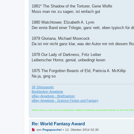
1981* The Shadow of the Torturer, Gene Wolfe
Muss man nix zu sagen, ist einfach gut
1980 Watchtower, Elizabeth A. Lynn
Der erste Band einer Trilogie, ganz nett, eben typisch für d
1979 Gloriana, Michael Moorcock
Da ist mir nicht ganz klar, was der Autor mir mit diesem R
1978 Our Lady of Darkness, Fritz Leiber
Leiberscher Horror, genial, unbedingt lesen
1975 The Forgotten Beasts of Eld, Patricia A. McKillip
Na ja, ging so
SF-Dinosaurier
Booklooker-Angebote
eBay-Angebote - Briefmarken
eBay-Angebote - Science Fiction und Fantasy
Überlicht, Beamen, Günther Jauch als Bundespräsident, intelligente Forenbeiträge und eine positive Rezension von John Ashts Machw
Re: World Fantasy Award
U
von
Pogopuschel
»
12. Oktober 2014 02:30
n