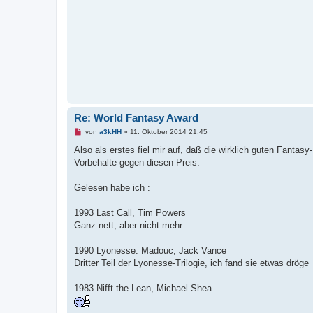
s
e
n
e
r
B
e
i
t
r
a
g
Re: World Fantasy Award
U
von
a3kHH
»
11. Oktober 2014 21:45
n
g
Also als erstes fiel mir auf, daß die wirklich guten Fanta
e
Vorbehalte gegen diesen Preis.
l
e
s
Gelesen habe ich :
e
n
e
1993 Last Call, Tim Powers
r
B
Ganz nett, aber nicht mehr
e
i
t
1990 Lyonesse: Madouc, Jack Vance
r
Dritter Teil der Lyonesse-Trilogie, ich fand sie etwas dröge
a
g
1983 Nifft the Lean, Michael Shea