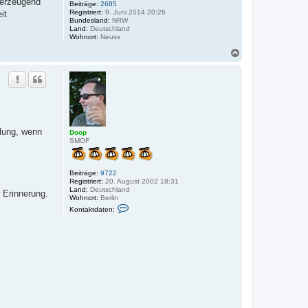
berzeugend
Beiträge:
2685
Registriert:
9. Juni 2014 20:26
it
Bundesland:
NRW
Land:
Deutschland
Wohnort:
Neuss
N
a
c
h
o
b
e
n
ilung, wenn
Doop
SMOF
Beiträge:
9722
Registriert:
20. August 2002 18:31
Land:
Deutschland
 Erinnerung.
Wohnort:
Berlin
K
Kontaktdaten:
o
n
t
a
k
t
d
a
t
e
n
v