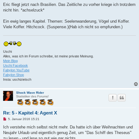
Eric fliegt jetzt nach Brasilien. Das Zeitliche zu vorher kriege ich trotzdem
nicht hin. *achselzuck*
Ein ewig langes Kapitel. Themen: Seelenwanderung, Vögel und Koffer.
Viele Koffer. Hitchcock. (Suspense.)(Hab ich nicht so empfunden.)
Uschi
Alles, was ich im Forum schreibe, ist meine private Meinung.
Mein Blog
Uschi Facebook
Fabylon YouTube
Fabylon Shop
Insta: uschizietsch
Shock Wave Rider
Statistiker des Forums!
Re: 5 - Kapitel 4: Agent X
U
5. Januar 2016 15:21
n
g
Ich verstehe mich selbst nicht mehr. Da hatte ich über Weihnachten und
e
Neujahr Urlaub und eigentlich genug Zeit, um "Das Schiff des Theseus"
l
e
zu lesen - und lese so gut wie gar nichts.