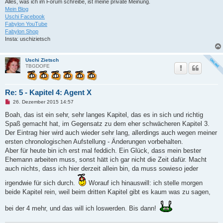
i
Alles, was ich im Forum schreibe, ist meine private Meinung.
t
Mein Blog
r
Uschi Facebook
a
Fabylon YouTube
g
Fabylon Shop
Insta: uschizietsch
Uschi Zietsch
TBGDOFE
Re: 5 - Kapitel 4: Agent X
U
26. Dezember 2015 14:57
n
g
Boah, das ist ein sehr, sehr langes Kapitel, das es in sich und richtig
e
Spaß gemacht hat, im Gegensatz zu dem eher schwächeren Kapitel 3.
l
e
Der Eintrag hier wird auch wieder sehr lang, allerdings auch wegen meiner
s
ersten chronologischen Aufstellung - Änderungen vorbehalten.
e
n
Aber für heute bin ich erst mal feddich. Ein Glück, dass mein bester
e
Ehemann arbeiten muss, sonst hätt ich gar nicht die Zeit dafür. Macht
r
B
auch nichts, dass ich hier derzeit allein bin, da muss sowieso jeder
e
i
irgendwie für sich durch.
Worauf ich hinauswill: ich stelle morgen
t
beide Kapitel rein, weil beim dritten Kapitel gibt es kaum was zu sagen,
r
a
g
bei der 4 mehr, und das will ich loswerden. Bis dann!