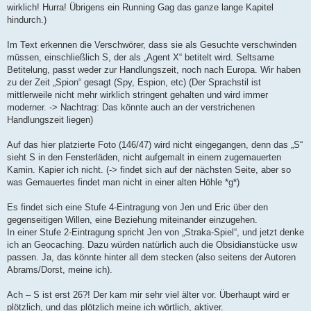
wirklich! Hurra! Übrigens ein Running Gag das ganze lange Kapitel
hindurch.)
Im Text erkennen die Verschwörer, dass sie als Gesuchte verschwinden
müssen, einschließlich S, der als „Agent X“ betitelt wird. Seltsame
Betitelung, passt weder zur Handlungszeit, noch nach Europa. Wir haben
zu der Zeit „Spion“ gesagt (Spy, Espion, etc) (Der Sprachstil ist
mittlerweile nicht mehr wirklich stringent gehalten und wird immer
moderner. -> Nachtrag: Das könnte auch an der verstrichenen
Handlungszeit liegen)
Auf das hier platzierte Foto (146/47) wird nicht eingegangen, denn das „S“
sieht S in den Fensterläden, nicht aufgemalt in einem zugemauerten
Kamin. Kapier ich nicht. (-> findet sich auf der nächsten Seite, aber so
was Gemauertes findet man nicht in einer alten Höhle *g*)
Es findet sich eine Stufe 4-Eintragung von Jen und Eric über den
gegenseitigen Willen, eine Beziehung miteinander einzugehen.
In einer Stufe 2-Eintragung spricht Jen von „Straka-Spiel“, und jetzt denke
ich an Geocaching. Dazu würden natürlich auch die Obsidianstücke usw
passen. Ja, das könnte hinter all dem stecken (also seitens der Autoren
Abrams/Dorst, meine ich).
Ach – S ist erst 26?! Der kam mir sehr viel älter vor. Überhaupt wird er
plötzlich, und das plötzlich meine ich wörtlich, aktiver.