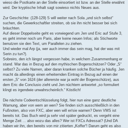
wieso die Postkarte an der Stelle einsortiert ist bzw. an der Stelle erwähnt
wird. Der kryptische Inhalt sagt sowieso nichts Neues aus.
Zur Geschichte: (128-129) S will weiter nach Sola „und sich selbst“
suchen, die Gewerkschaftler streiten, ob sie ihn nicht besser bei sich
bräuchten.
Auf dieser Doppelseite geht es vorwiegend um Jen und Eric auf Stufe 3,
es geht immer noch um Paris, aber keine neuen Infos; als Stichworte
benutzen sie den Text, um Parallelen zu ziehen.
Und wieder mal Arp (ja, wer auch immer das sein mag, hat der was mit
Serin zu tun?).
Sobreiro, den ich längst vergessen habe, in welchem Zusammenhang er
stand. War das in Bezug auf den mythischen Bogenschützen? Oder „S“
selbst? Zu viele Namen, aber daran kranken solche Bücher ja häufig. Jen
macht da allerdings einen erheiternden Eintrag in Bezug auf einen der
ersten „S“ von 1624 (der allererste war ja wohl der Bogenschütze), aus
dem Eric die Conclusio zieht und Jen nüchtern antwortet „so formuliert
klingt es irgendwie unwahrscheinlich.“ Köstlich!
Die nächste Codeentschlüsselung folgt, hier nun eine ganz deutliche
Warnung, aber von wem an wen? Sie finden sich ausschließlich in den
Fußnoten, also von FXC, aber wen will er/sie warnen? Denn VMS ist
bereits tot. Das Buch wird ja sehr viel später gedruckt, es vergeht eine
Menge Zeit ... also wozu das alles? Wer ist FXCs Adressat? (Und DA
haben wir ihn, den bereits von mir zitierten „Koffer“! Darum geht es also