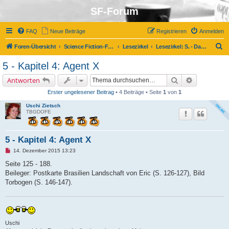
SF-Forum
FAQ
Neue Beiträge
Registrieren
Anmelden
S
Foren-Übersicht
Science Fiction-Forum
Lesezirkel
Lesezirkel: S. - Das Schiff des Theseus von J. J. Abrams und Doug Dorst
u
5 - Kapitel 4: Agent X
c
Suche
Erweiterte 
Antworten
h
Erster ungelesener Beitrag
• 4 Beiträge • Seite
1
von
1
e
Uschi Zietsch
TBGDOFE
5 - Kapitel 4: Agent X
U
14. Dezember 2015 13:23
n
g
Seite 125 - 188.
e
Beileger: Postkarte Brasilien Landschaft von Eric (S. 126-127), Bild
l
e
Torbogen (S. 146-147).
s
e
n
e
r
B
Uschi
e