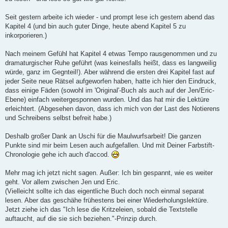
s
e
n
Seit gestern arbeite ich wieder - und prompt lese ich gestern abend das
e
Kapitel 4 (und bin auch guter Dinge, heute abend Kapitel 5 zu
r
B
inkorporieren.)
e
i
t
Nach meinem Gefühl hat Kapitel 4 etwas Tempo rausgenommen und zu
r
dramaturgischer Ruhe geführt (was keinesfalls heißt, dass es langweilig
a
g
würde, ganz im Gegnteil!). Aber während die ersten drei Kapitel fast auf
jeder Seite neue Rätsel aufgeworfen haben, hatte ich hier den Eindruck,
dass einige Fäden (sowohl im 'Original'-Buch als auch auf der Jen/Eric-
Ebene) einfach weitergesponnen wurden. Und das hat mir die Lektüre
erleichtert. (Abgesehen davon, dass ich mich von der Last des Notierens
und Schreibens selbst befreit habe.)
Deshalb großer Dank an Uschi für die Maulwurfsarbeit! Die ganzen
Punkte sind mir beim Lesen auch aufgefallen. Und mit Deiner Farbstift-
Chronologie gehe ich auch d'accod.
Mehr mag ich jetzt nicht sagen. Außer: Ich bin gespannt, wie es weiter
geht. Vor allem zwischen Jen und Eric.
(Vielleicht sollte ich das eigentliche Buch doch noch einmal separat
lesen. Aber das geschähe frühestens bei einer Wiederholungslektüre.
Jetzt ziehe ich das "Ich lese die Kritzeleien, sobald die Textstelle
auftaucht, auf die sie sich beziehen."-Prinzip durch.