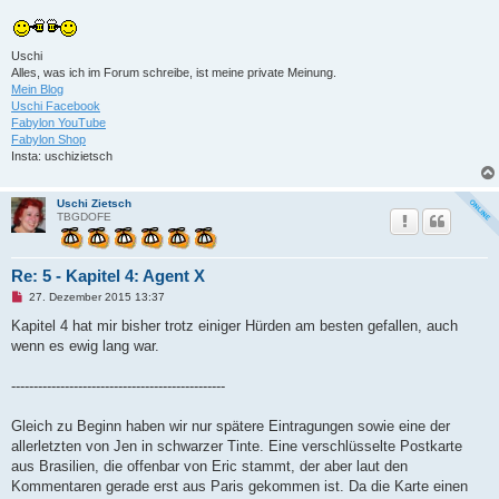
Uschi
Alles, was ich im Forum schreibe, ist meine private Meinung.
Mein Blog
Uschi Facebook
Fabylon YouTube
Fabylon Shop
Insta: uschizietsch
Uschi Zietsch
TBGDOFE
Re: 5 - Kapitel 4: Agent X
U
27. Dezember 2015 13:37
n
g
Kapitel 4 hat mir bisher trotz einiger Hürden am besten gefallen, auch
e
wenn es ewig lang war.
l
e
s
------------------------------------------------
e
n
e
Gleich zu Beginn haben wir nur spätere Eintragungen sowie eine der
r
B
allerletzten von Jen in schwarzer Tinte. Eine verschlüsselte Postkarte
e
aus Brasilien, die offenbar von Eric stammt, der aber laut den
i
t
Kommentaren gerade erst aus Paris gekommen ist. Da die Karte einen
r