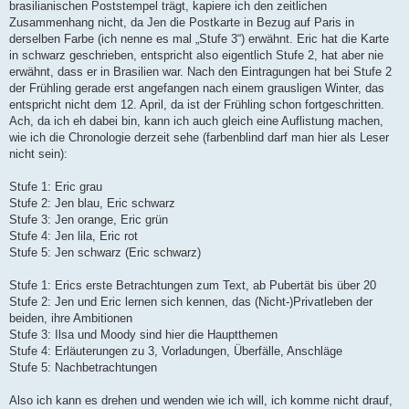
brasilianischen Poststempel trägt, kapiere ich den zeitlichen
a
g
Zusammenhang nicht, da Jen die Postkarte in Bezug auf Paris in
derselben Farbe (ich nenne es mal „Stufe 3“) erwähnt. Eric hat die Karte
in schwarz geschrieben, entspricht also eigentlich Stufe 2, hat aber nie
erwähnt, dass er in Brasilien war. Nach den Eintragungen hat bei Stufe 2
der Frühling gerade erst angefangen nach einem grausligen Winter, das
entspricht nicht dem 12. April, da ist der Frühling schon fortgeschritten.
Ach, da ich eh dabei bin, kann ich auch gleich eine Auflistung machen,
wie ich die Chronologie derzeit sehe (farbenblind darf man hier als Leser
nicht sein):
Stufe 1: Eric grau
Stufe 2: Jen blau, Eric schwarz
Stufe 3: Jen orange, Eric grün
Stufe 4: Jen lila, Eric rot
Stufe 5: Jen schwarz (Eric schwarz)
Stufe 1: Erics erste Betrachtungen zum Text, ab Pubertät bis über 20
Stufe 2: Jen und Eric lernen sich kennen, das (Nicht-)Privatleben der
beiden, ihre Ambitionen
Stufe 3: Ilsa und Moody sind hier die Hauptthemen
Stufe 4: Erläuterungen zu 3, Vorladungen, Überfälle, Anschläge
Stufe 5: Nachbetrachtungen
Also ich kann es drehen und wenden wie ich will, ich komme nicht drauf,