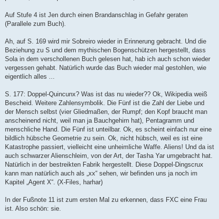
Auf Stufe 4 ist Jen durch einen Brandanschlag in Gefahr geraten
(Parallele zum Buch).
Ah, auf S. 169 wird mir Sobreiro wieder in Erinnerung gebracht. Und die
Beziehung zu S und dem mythischen Bogenschützen hergestellt, dass
Sola in dem verschollenen Buch gelesen hat, hab ich auch schon wieder
vergessen gehabt. Natürlich wurde das Buch wieder mal gestohlen, wie
eigentlich alles ...
S. 177: Doppel-Quincunx? Was ist das nu wieder?? Ok, Wikipedia weiß
Bescheid. Weitere Zahlensymbolik. Die Fünf ist die Zahl der Liebe und
der Mensch selbst (vier Gliedmaßen, der Rumpf; den Kopf braucht man
anscheinend nicht, weil man ja Bauchgehirn hat), Pentagramm und
menschliche Hand. Die Fünf ist unteilbar. Ok, es scheint einfach nur eine
bildlich hübsche Geometrie zu sein. Ok, nicht hübsch, weil es ist eine
Katastrophe passiert, vielleicht eine unheimliche Waffe. Aliens! Und da ist
auch schwarzer Alienschleim, von der Art, der Tasha Yar umgebracht hat.
Natürlich in der bestreikten Fabrik hergestellt. Diese Doppel-Dingscrux
kann man natürlich auch als „xx“ sehen, wir befinden uns ja noch im
Kapitel „Agent X“. (X-Files, harhar)
In der Fußnote 11 ist zum ersten Mal zu erkennen, dass FXC eine Frau
ist. Also schön: sie.