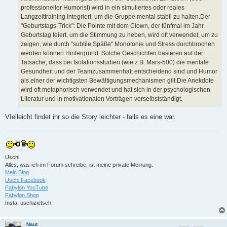
professioneller Humorist) wird in ein simuliertes oder reales
Langzeittraining integriert, um die Gruppe mental stabil zu halten.Der
"Geburtstags-Trick": Die Pointe mit dem Clown, der fünfmal im Jahr
Geburtstag feiert, um die Stimmung zu heben, wird oft verwendet, um zu
zeigen, wie durch "subtile Späße" Monotonie und Stress durchbrochen
werden können.Hintergrund: Solche Geschichten basieren auf der
Tatsache, dass bei Isolationsstudien (wie z.B. Mars-500) die mentale
Gesundheit und der Teamzusammenhalt entscheidend sind und Humor
als einer der wichtigsten Bewältigungsmechanismen gilt.Die Anekdote
wird oft metaphorisch verwendet und hat sich in der psychologischen
Literatur und in motivationalen Vorträgen verselbstständigt.
VIelleicht findet ihr so die Story leichter - falls es eine war.
Uschi
Alles, was ich im Forum schreibe, ist meine private Meinung.
Mein Blog
Uschi Facebook
Fabylon YouTube
Fabylon Shop
Insta: uschizietsch
Naut