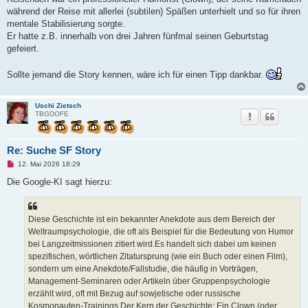
i
t
während der Reise mit allerlei (subtilen) Späßen unterhielt und so für ihren
r
mentale Stabilisierung sorgte.
a
g
Er hatte z.B. innerhalb von drei Jahren fünfmal seinen Geburtstag
gefeiert.
Sollte jemand die Story kennen, wäre ich für einen Tipp dankbar.
Uschi Zietsch
TBGDOFE
Re: Suche SF Story
U
12. Mai 2026 18:29
n
g
Die Google-KI sagt hierzu:
e
l
e
s
Diese Geschichte ist ein bekannter Anekdote aus dem Bereich der
e
n
Weltraumpsychologie, die oft als Beispiel für die Bedeutung von Humor
e
bei Langzeitmissionen zitiert wird.Es handelt sich dabei um keinen
r
B
spezifischen, wörtlichen Zitatursprung (wie ein Buch oder einen Film),
e
sondern um eine Anekdote/Fallstudie, die häufig in Vorträgen,
i
t
Management-Seminaren oder Artikeln über Gruppenpsychologie
r
erzählt wird, oft mit Bezug auf sowjetische oder russische
a
g
Kosmonauten-Trainings.Der Kern der Geschichte: Ein Clown (oder