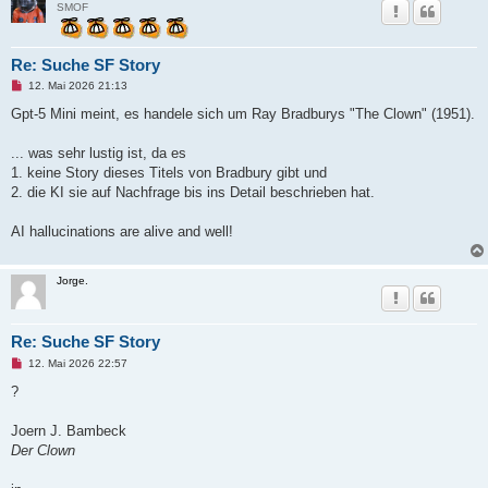
SMOF
Re: Suche SF Story
U
12. Mai 2026 21:13
n
g
Gpt-5 Mini meint, es handele sich um Ray Bradburys "The Clown" (1951).
e
l
e
... was sehr lustig ist, da es
s
1. keine Story dieses Titels von Bradbury gibt und
e
n
2. die KI sie auf Nachfrage bis ins Detail beschrieben hat.
e
r
B
AI hallucinations are alive and well!
e
i
t
r
Jorge.
a
g
Re: Suche SF Story
U
12. Mai 2026 22:57
n
g
?
e
l
e
Joern J. Bambeck
s
Der Clown
e
n
e