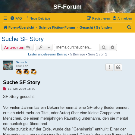
SF-Forum
FAQ
Neue Beiträge
Registrieren
Anmelden
S
Foren-Übersicht
Science Fiction-Forum
Gesucht / Gefunden
u
Suche SF Story
c
Suche
Erweiterte
Antworten
h
Erster ungelesener Beitrag
• 5 Beiträge • Seite
1
von
1
e
Darmok
True-Fan
Suche SF Story
U
12. Mai 2026 16:30
n
g
SF-Story gesucht.
e
l
e
Vor vielen Jahren las ein Bekannter einmal eine SF-Story (leider erinnert
s
er sich nicht mehr an Titel, oder Autor) über eine kleine Gruppe von
e
n
Menschen, die einen mehrjährigen Raumflug unternahm, den sie mental
e
erstaunlich gut überstand.
r
B
Wieder zurück auf der Erde, wurde das "Geheimnis" enthüllt: Einer der
e
Reisenden war ein professioneller Humorist (Clown), der seine Kameraden