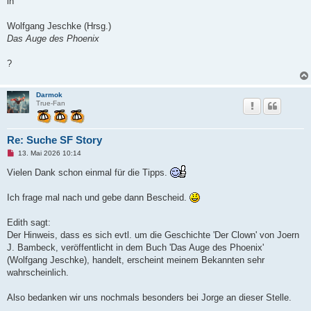
in
r
B
e
Wolfgang Jeschke (Hrsg.)
i
t
Das Auge des Phoenix
r
a
g
?
Darmok
True-Fan
Re: Suche SF Story
U
13. Mai 2026 10:14
n
g
Vielen Dank schon einmal für die Tipps.
e
l
e
Ich frage mal nach und gebe dann Bescheid.
s
e
n
Edith sagt:
e
Der Hinweis, dass es sich evtl. um die Geschichte 'Der Clown' von Joern
r
B
J. Bambeck, veröffentlicht in dem Buch 'Das Auge des Phoenix'
e
(Wolfgang Jeschke), handelt, erscheint meinem Bekannten sehr
i
t
wahrscheinlich.
r
a
g
Also bedanken wir uns nochmals besonders bei Jorge an dieser Stelle.