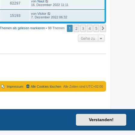
von
Naut
62297
16. Dezember 2022 11:11
von
Visitor
15193
7. Dezember 2022 06:32
1
2
3
4
5
Nächste
Themen als gelesen markieren
• 98 Themen
Gehe zu
Impressum
Alle Cookies löschen
Alle Zeiten sind
UTC+02:00
Verstanden!