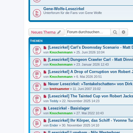
Gene-Wolfe-Lesezirkel
Unterforum für die Fans von Gene Wolfe
Suche
Erw
Neues Thema
THEMEN
[Lesezirkel] Carl's Doomsday Scenario - Matt
von
Knochenmann
»
25. Juni 2026 10:04
[Lesezirkel] Dungeon Crawler Carl - Matt Din
von
Knochenmann
»
23. Januar 2026 12:43
[Lesezirkel] A Drop of Corruption von Robert
von
Knochenmann
»
6. Mai 2026 20:51
Neuer Lesezirkel: »Tentakelschatten« von Di
von
breitsameter
»
11. Juni 2007 15:02
[Lesezirkel] The Tainted Cup von Robert Jack
von
Teddy
»
22. November 2025 14:23
Lesezirkel - Basislager
von
Knochenmann
»
27. Mai 2022 10:43
[Lesezirkel] Ihr Körper, das Schiff - Yvonne Tu
von
Ender
»
30. November 2025 14:10
[Lesezirkel] Lyneham - Nils Westerboer