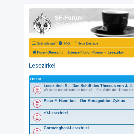
SF-Forum
Das Science-Fiction-Forum!
Schnellzugriff
FAQ
Neue Beiträge
Foren-Übersicht
Science Fiction-Forum
Lesezirkel
Lesezirkel
FORUM
Lesezirkel: S. - Das Schiff des Theseus von J. 
Wir lesen und diskutieren über »S. - Das Schiff des Theseus
Peter F. Hamilton – Der Armageddon-Zyklus
c't-Lesezirkel
Gormenghast-Lesezirkel