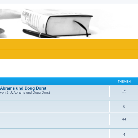
THEMEN
J. Abrams und Doug Dorst
15
« von J. J. Abrams und Doug Dorst
6
44
4