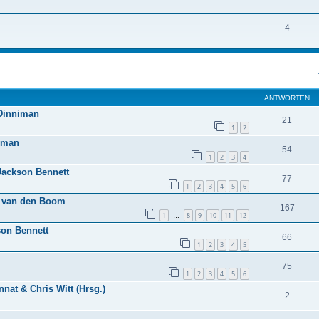
4
eiterte Suche
ANTWORTEN
 Dinniman
21
1
2
niman
54
1
2
3
4
 Jackson Bennett
77
1
2
3
4
5
6
rk van den Boom
167
1
8
9
10
11
12
…
son Bennett
66
1
2
3
4
5
75
1
2
3
4
5
6
nnat & Chris Witt (Hrsg.)
2