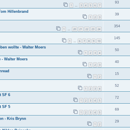
93
1
3
4
5
6
7
…
 Tom Hillenbrand
39
1
2
3
354
1
20
21
22
23
24
…
145
1
6
7
8
9
10
…
ben wollte - Walter Moers
50
1
2
3
4
e - Walter Moers
40
1
2
3
hread
15
1
2
52
1
2
3
4
t SF 6
72
1
2
3
4
5
t SF 5
69
1
2
3
4
5
en - Kris Brynn
29
1
2