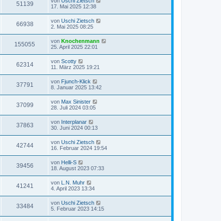
von
Uschi Zietsch
51139
17. Mai 2025 12:38
von
Uschi Zietsch
66938
2. Mai 2025 08:25
von
Knochenmann
155055
25. April 2025 22:01
von
Scotty
62314
11. März 2025 19:21
von
Fjunch-Klick
37791
8. Januar 2025 13:42
von
Max Sinister
37099
28. Juli 2024 03:05
von
Interplanar
37863
30. Juni 2024 00:13
von
Uschi Zietsch
42744
16. Februar 2024 19:54
von
Helli-S
39456
18. August 2023 07:33
von
L.N. Muhr
41241
4. April 2023 13:34
von
Uschi Zietsch
33484
5. Februar 2023 14:15