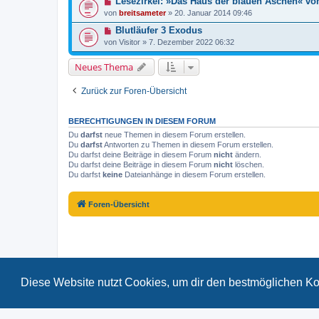
Lesezirkel: »Das Haus der blauen Aschen« vo
von
breitsameter
»
20. Januar 2014 09:46
Blutläufer 3 Exodus
von
Visitor
»
7. Dezember 2022 06:32
Neues Thema
Zurück zur Foren-Übersicht
BERECHTIGUNGEN IN DIESEM FORUM
Du
darfst
neue Themen in diesem Forum erstellen.
Du
darfst
Antworten zu Themen in diesem Forum erstellen.
Du darfst deine Beiträge in diesem Forum
nicht
ändern.
Du darfst deine Beiträge in diesem Forum
nicht
löschen.
Du darfst
keine
Dateianhänge in diesem Forum erstellen.
Foren-Übersicht
Diese Website nutzt Cookies, um dir den bestmöglichen Ko