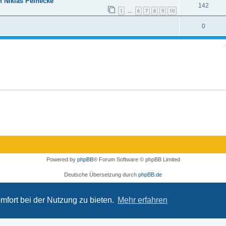
n Niklas Peinecke
142
1
6
7
8
9
10
…
0
Powered by
phpBB
® Forum Software © phpBB Limited
Deutsche Übersetzung durch
phpBB.de
Datenschutz
|
Nutzungsbedingungen
mfort bei der Nutzung zu bieten.
Mehr erfahren