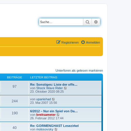
Suche
Erweiterte Suche
Registrieren
Anmelden
Unterforen als gelesen markieren
BEITRÄGE
LETZTER BEITRAG
Re: Sonstiges: Liste der offe…
97
N
von
Shock Wave Rider
e
23. Oktober 2020 08:25
u
e
N
von
upanishad
244
s
e
23. Mai 2007 15:56
t
u
e
e
6/2012 – Nur ein Spiel von Da…
r
190
s
N
von
breitsameter
B
t
e
26. Februar 2012 17:44
e
e
u
i
r
e
Re: GORMENGHAST Lesezirkel
t
B
40
s
N
von
molosovsky
r
e