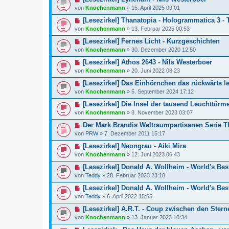
von
Knochenmann
»
15. April 2025 09:01
[Lesezirkel] Thanatopia - Hologrammatica 3 -
von
Knochenmann
»
13. Februar 2025 00:53
[Lesezirkel] Fernes Licht - Kurzgeschichten
von
Knochenmann
»
30. Dezember 2020 12:50
[Lesezirkel] Athos 2643 - Nils Westerboer
von
Knochenmann
»
20. Juni 2022 08:23
[Lesezirkel] Das Einhörnchen das rückwärts le
von
Knochenmann
»
5. September 2024 17:12
[Lesezirkel] Die Insel der tausend Leuchttürm
von
Knochenmann
»
3. November 2023 03:07
Der Mark Brandis Weltraumpartisanen Serie T
von
PRW
»
7. Dezember 2011 15:17
[Lesezirkel] Neongrau - Aiki Mira
von
Knochenmann
»
12. Juni 2023 06:43
[Lesezirkel] Donald A. Wollheim - World's Bes
von
Teddy
»
28. Februar 2023 23:18
[Lesezirkel] Donald A. Wollheim - World's Bes
von
Teddy
»
6. April 2022 15:55
[Lesezirkel] A.R.T. - Coup zwischen den Stern
von
Knochenmann
»
13. Januar 2023 10:34