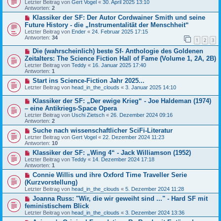
Letzter Beitrag von
Gert Vogel
«
30. April 2025 13:10
Antworten:
2
Klassiker der SF: Der Autor Cordwainer Smith und seine
Future History - die „Instrumentalität der Menschheit“
Letzter Beitrag von
Ender
«
24. Februar 2025 17:15
Antworten:
34
1
2
3
Die (wahrscheinlich) beste Sf- Anthologie des Goldenen
Zeitalters: The Science Fiction Hall of Fame (Volume 1, 2A, 2B)
Letzter Beitrag von
Teddy
«
16. Januar 2025 17:40
Antworten:
1
Start ins Science-Fiction Jahr 2025...
Letzter Beitrag von
head_in_the_clouds
«
3. Januar 2025 14:10
Klassiker der SF: „Der ewige Krieg“ - Joe Haldeman (1974)
– eine Antikriegs-Space Opera
Letzter Beitrag von
Uschi Zietsch
«
26. Dezember 2024 09:16
Antworten:
2
Suche nach wissenschaftlicher SciFi-Literatur
Letzter Beitrag von
Gert Vogel
«
22. Dezember 2024 11:23
Antworten:
10
Klassiker der SF: „Wing 4“ - Jack Williamson (1952)
Letzter Beitrag von
Teddy
«
14. Dezember 2024 17:18
Antworten:
1
Connie Willis und ihre Oxford Time Traveller Serie
(Kurzvorstellung)
Letzter Beitrag von
head_in_the_clouds
«
5. Dezember 2024 11:28
Joanna Russ: "Wir, die wir geweiht sind ..." - Hard SF mit
feministischem Blick
Letzter Beitrag von
head_in_the_clouds
«
3. Dezember 2024 13:36