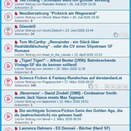
Ted Chiang - Schmales Werk mit grosser Wirkung
Letzter Beitrag von
Raeuber Kneissl
«
26. Juli 2026 16:26
Antworten:
3
Neuübersetzung "Picknick am Wegesrand"
Letzter Beitrag von
Shock Wave Rider
«
20. Juli 2026 19:35
Antworten:
8
Glennkill
Letzter Beitrag von
Uschi Zietsch
«
23. Juni 2026 13:44
Antworten:
24
1
2
Tom McCarthy: „Remainder - ein Stück über
Realitätsfälschung“ - oder die CV eines Slipstream SF
Romans
Letzter Beitrag von
head_in_the_clouds
«
23. April 2026 13:10
„Tiger! Tiger!“ – Alfred Bester (1956): Bahnbrechende
Vintage-SF die du kennen solltest!
Letzter Beitrag von
Jochen
«
20. März 2026 11:36
Antworten:
8
Science Fiction & Fantasy-Rundschau auf derstandard.at
Letzter Beitrag von
Pogopuschel
«
17. März 2026 09:22
Antworten:
340
1
20
21
22
23
…
‚Neverness‘ – David Zindell (1988) - Cordwainer Smith
meets Jack Vance meets Max Tegmark
Letzter Beitrag von
lapismont
«
12. März 2026 18:51
Antworten:
1
Die wichtigste Science-Fiction-Serie des Golden Age, die
du (wahrscheinlich) nie gelesen hast!
Letzter Beitrag von
deval
«
1. März 2026 06:59
Antworten:
2
Laurence Dahners - Ell Donsaii - Bücher (Hard SF)