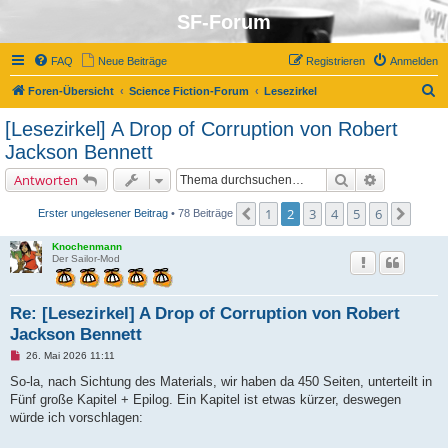
SF-Forum
FAQ
Neue Beiträge
Registrieren
Anmelden
S
Foren-Übersicht
Science Fiction-Forum
Lesezirkel
u
[Lesezirkel] A Drop of Corruption von Robert
c
Jackson Bennett
h
Suche
Erweiterte 
Antworten
e
1
2
3
4
5
6
Vorherige
Näch
Erster ungelesener Beitrag
• 78 Beiträge
Knochenmann
Der Sailor-Mod
Re: [Lesezirkel] A Drop of Corruption von Robert
Jackson Bennett
U
26. Mai 2026 11:11
n
g
So-la, nach Sichtung des Materials, wir haben da 450 Seiten, unterteilt in
e
Fünf große Kapitel + Epilog. Ein Kapitel ist etwas kürzer, deswegen
l
e
würde ich vorschlagen:
s
e