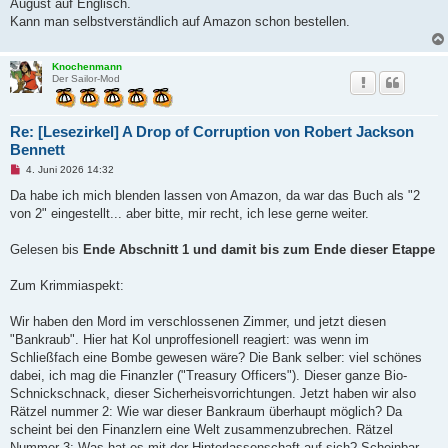
August auf Englisch.
r
B
Kann man selbstverständlich auf Amazon schon bestellen.
e
i
t
r
Knochenmann
a
Der Sailor-Mod
g
Re: [Lesezirkel] A Drop of Corruption von Robert Jackson
Bennett
U
4. Juni 2026 14:32
n
g
Da habe ich mich blenden lassen von Amazon, da war das Buch als "2
e
von 2" eingestellt... aber bitte, mir recht, ich lese gerne weiter.
l
e
s
Gelesen bis
Ende Abschnitt 1 und damit bis zum Ende dieser Etappe
e
n
e
Zum Krimmiaspekt:
r
B
e
Wir haben den Mord im verschlossenen Zimmer, und jetzt diesen
i
t
"Bankraub". Hier hat Kol unproffesionell reagiert: was wenn im
r
Schließfach eine Bombe gewesen wäre? Die Bank selber: viel schönes
a
g
dabei, ich mag die Finanzler ("Treasury Officers"). Dieser ganze Bio-
Schnickschnack, dieser Sicherheisvorrichtungen. Jetzt haben wir also
Rätzel nummer 2: Wie war dieser Bankraum überhaupt möglich? Da
scheint bei den Finanzlern eine Welt zusammenzubrechen. Rätzel
Nummer 3: Was hat es mit der Hinterlassenschaft auf sich? Scheinbar