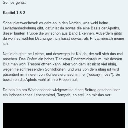
g
So, los gehts:
e
l
e
Kapitel 1 & 2
s
e
n
Schauplatzwechesel: es geht ab in den Norden, wos wohl keine
e
Leviathanbedrohung gibt, dafür ist da sowas die eine Basis der Apoths,
r
B
dieser bunten Truppe die wir schon aus Band 1 kennen. Außerdem gibts
e
da wohl schwühlen Dschungel, ich hasst sowas, als Privatmensch meine
i
t
ich.
r
a
g
Natürlich gibts ne Leiche, und deswegen ist Kol da, der soll sich das mal
ansehen. Das Opfer: ein hohes Tier vom Finanzministerium, mit dessen
Blut man wohl Tresore öffnen kann. Aber von dem ist nicht viel übrig,
wegen fleischfressenden Schildkörten, und was von dem übrig ist wird
päsentiert im inneren von Konservierunsschimmel ("ossary moss"). So
bewahren die Aphots wohl all ihre Proben auf.
Da hab ich am Wochendende wizigerweise einen Beitrag gesehen über
ein indonesisches Lebensmittel, Tempeh, so stell ich mir das vor: