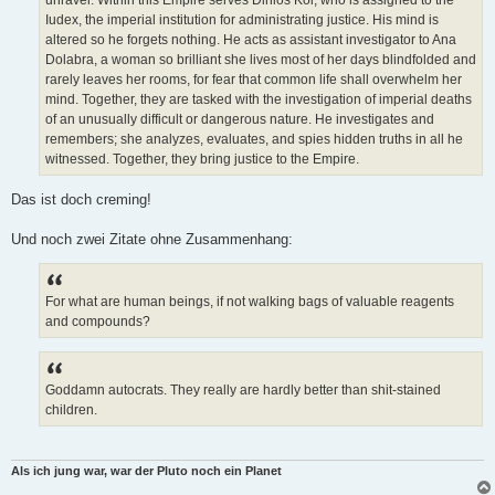
unravel. Within this Empire serves Dinios Kol, who is assigned to the
Iudex, the imperial institution for administrating justice. His mind is
altered so he forgets nothing. He acts as assistant investigator to Ana
Dolabra, a woman so brilliant she lives most of her days blindfolded and
rarely leaves her rooms, for fear that common life shall overwhelm her
mind. Together, they are tasked with the investigation of imperial deaths
of an unusually difficult or dangerous nature. He investigates and
remembers; she analyzes, evaluates, and spies hidden truths in all he
witnessed. Together, they bring justice to the Empire.
Das ist doch creming!
Und noch zwei Zitate ohne Zusammenhang:
For what are human beings, if not walking bags of valuable reagents
and compounds?
Goddamn autocrats. They really are hardly better than shit-stained
children.
Als ich jung war, war der Pluto noch ein Planet