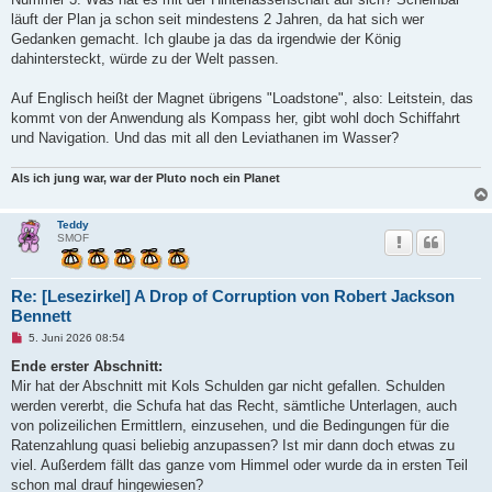
läuft der Plan ja schon seit mindestens 2 Jahren, da hat sich wer
Gedanken gemacht. Ich glaube ja das da irgendwie der König
dahintersteckt, würde zu der Welt passen.
Auf Englisch heißt der Magnet übrigens "Loadstone", also: Leitstein, das
kommt von der Anwendung als Kompass her, gibt wohl doch Schiffahrt
und Navigation. Und das mit all den Leviathanen im Wasser?
Als ich jung war, war der Pluto noch ein Planet
Teddy
SMOF
Re: [Lesezirkel] A Drop of Corruption von Robert Jackson
Bennett
U
5. Juni 2026 08:54
n
g
Ende erster Abschnitt:
e
Mir hat der Abschnitt mit Kols Schulden gar nicht gefallen. Schulden
l
e
werden vererbt, die Schufa hat das Recht, sämtliche Unterlagen, auch
s
von polizeilichen Ermittlern, einzusehen, und die Bedingungen für die
e
n
Ratenzahlung quasi beliebig anzupassen? Ist mir dann doch etwas zu
e
viel. Außerdem fällt das ganze vom Himmel oder wurde da in ersten Teil
r
B
schon mal drauf hingewiesen?