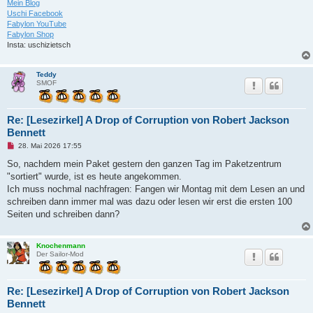
i
Mein Blog
t
Uschi Facebook
r
Fabylon YouTube
a
Fabylon Shop
g
Insta: uschizietsch
Teddy
SMOF
Re: [Lesezirkel] A Drop of Corruption von Robert Jackson
Bennett
U
28. Mai 2026 17:55
n
g
So, nachdem mein Paket gestern den ganzen Tag im Paketzentrum
e
"sortiert" wurde, ist es heute angekommen.
l
e
Ich muss nochmal nachfragen: Fangen wir Montag mit dem Lesen an und
s
schreiben dann immer mal was dazu oder lesen wir erst die ersten 100
e
n
Seiten und schreiben dann?
e
r
B
e
Knochenmann
i
Der Sailor-Mod
t
r
a
g
Re: [Lesezirkel] A Drop of Corruption von Robert Jackson
Bennett