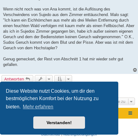
e
i
t
Wenn nicht noch was von Ana kommt, ist die Auflösung des
r
Verschwindens von Sujedo aus dem Zimmer enttäuschend. Malo sagt:
a
g
"Ich kann ein Eichhörnchen aus mehr als drei Meilen Entfernung durch
einen feuchten Wald verfolgen mit kaum mehr als einen Fellbüschel. Aber
als ich in Sujedos Zimmer gegangen bin, habe ich außer seinem eigenen
Geruch und dem der Bediensteten keinen Geruch wahrgenommen." O.K.,
Sudos Geruch kommt von dem Blut und der Pisse. Aber was ist mit dem
Geruch von dem Hochstapler?
Genug gemeckert, der Rest von Abschnitt 1 hat mir wieder sehr gut
gefallen.
Antworten
1
2
3
4
5
6
Vorherige
Nächste
78 Beiträge
Diese Website nutzt Cookies, um dir den
bestmöglichen Komfort bei der Nutzung zu
Gehe zu
bieten.
Mehr erfahren
Foren-Übersicht
Verstanden!
Powered by
phpBB
® Forum Software © phpBB Limited
Deutsche Übersetzung durch
phpBB.de
Datenschutz
|
Nutzungsbedingungen