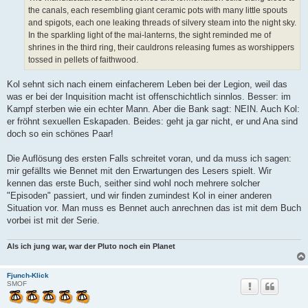
t
the canals, each resembling giant ceramic pots with many little spouts
r
and spigots, each one leaking threads of silvery steam into the night sky.
a
g
In the sparkling light of the mai-lanterns, the sight reminded me of
shrines in the third ring, their cauldrons releasing fumes as worshippers
tossed in pellets of faithwood.
Kol sehnt sich nach einem einfacherem Leben bei der Legion, weil das
was er bei der Inquisition macht ist offenschichtlich sinnlos. Besser: im
Kampf sterben wie ein echter Mann. Aber die Bank sagt: NEIN. Auch Kol:
er fröhnt sexuellen Eskapaden. Beides: geht ja gar nicht, er und Ana sind
doch so ein schönes Paar!
Die Auflösung des ersten Falls schreitet voran, und da muss ich sagen:
mir gefällts wie Bennet mit den Erwartungen des Lesers spielt. Wir
kennen das erste Buch, seither sind wohl noch mehrere solcher
"Episoden" passiert, und wir finden zumindest Kol in einer anderen
Situation vor. Man muss es Bennet auch anrechnen das ist mit dem Buch
vorbei ist mit der Serie.
Als ich jung war, war der Pluto noch ein Planet
Fjunch-Klick
SMOF