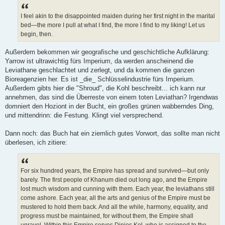
I feel akin to the disappointed maiden during her first night in the marital
bed—the more I pull at what I find, the more I find to my liking! Let us
begin, then.
Außerdem bekommen wir geografische und geschichtliche Aufklärung:
Yarrow ist ultrawichtig fürs Imperium, da werden anscheinend die
Leviathane geschlachtet und zerlegt, und da kommen die ganzen
Bioreagenzien her. Es ist _die_ Schlüsselindustrie fürs Imperium.
Außerdem gibts hier die "Shroud", die Kohl beschreibt... ich kann nur
annehmen, das sind die Überreste von einem toten Leviathan? Irgendwas
domniert den Hoziont in der Bucht, ein großes grünen wabberndes Ding,
und mittendrinn: die Festung. Klingt viel versprechend.
Dann noch: das Buch hat ein ziemlich gutes Vorwort, das sollte man nicht
überlesen, ich zitiere:
For six hundred years, the Empire has spread and survived—but only
barely. The first people of Khanum died out long ago, and the Empire
lost much wisdom and cunning with them. Each year, the leviathans still
come ashore. Each year, all the arts and genius of the Empire must be
mustered to hold them back. And all the while, harmony, equality, and
progress must be maintained, for without them, the Empire shall