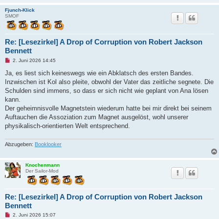
Fjunch-Klick
SMOF
Re: [Lesezirkel] A Drop of Corruption von Robert Jackson
Bennett
U
2. Juni 2026 14:45
n
g
Ja, es liest sich keineswegs wie ein Abklatsch des ersten Bandes.
e
Inzwischen ist Kol also pleite, obwohl der Vater das zeitliche segnete. Die
l
e
Schulden sind immens, so dass er sich nicht wie geplant von Ana lösen
s
kann.
e
n
Der geheimnisvolle Magnetstein wiederum hatte bei mir direkt bei seinem
e
Auftauchen die Assoziation zum Magnet ausgelöst, wohl unserer
r
B
physikalisch-orientierten Welt entsprechend.
e
i
t
Abzugeben:
Booklooker
r
a
g
Knochenmann
Der Sailor-Mod
Re: [Lesezirkel] A Drop of Corruption von Robert Jackson
Bennett
U
2. Juni 2026 15:07