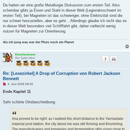
n
g
Da hatten wir eine große Metallurgie Diskussion zum ersten Teil. Also
e
scheinbar gibts ja Eisen und Stahl in dieser Welt (Legionärsschwert im
l
e
ersten Teil), bei Magneten ist das schwieriger, ohne Elektrizität sind die
s
nur schwer herzustellen, aber es geht... Allerdings glaube ich nicht das es
e
n
in dieser Welt besonders viel Schifffahrt gibt, daher vielleicht wenig
e
nutzen für Magneten zur Orientierung.
r
B
e
Als ich jung war, war der Pluto noch ein Planet
i
t
r
a
Knochenmann
g
Der Sailor-Mod
Re: [Lesezirkel] A Drop of Corruption von Robert Jackson
Bennett
U
3. Juni 2026 09:45
n
g
Ende Kapitel 11
e
l
e
Sehr schöne Ortsbeschreibung:
s
e
n
e
Ana proved to be right: as I walked the short distance to the Yarrowdale
r
B
imperial post station, the city about me was still thriving and thrumming.
e
The manufactuaries and breweries and fermentation stills clung close to
i