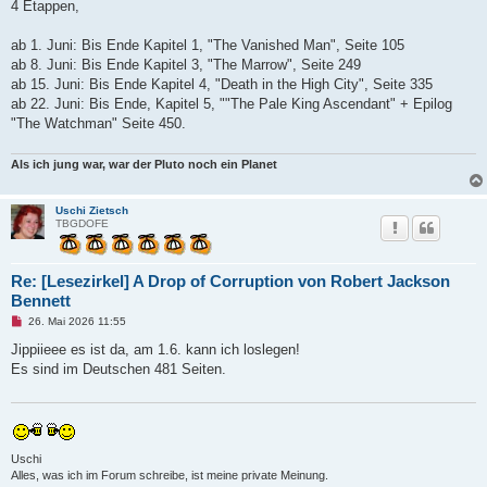
n
4 Etappen,
e
r
B
ab 1. Juni: Bis Ende Kapitel 1, "The Vanished Man", Seite 105
e
ab 8. Juni: Bis Ende Kapitel 3, "The Marrow", Seite 249
i
t
ab 15. Juni: Bis Ende Kapitel 4, "Death in the High City", Seite 335
r
ab 22. Juni: Bis Ende, Kapitel 5, ""The Pale King Ascendant" + Epilog
a
g
"The Watchman" Seite 450.
Als ich jung war, war der Pluto noch ein Planet
Uschi Zietsch
TBGDOFE
Re: [Lesezirkel] A Drop of Corruption von Robert Jackson
Bennett
U
26. Mai 2026 11:55
n
g
Jippiieee es ist da, am 1.6. kann ich loslegen!
e
Es sind im Deutschen 481 Seiten.
l
e
s
e
n
e
r
Uschi
B
Alles, was ich im Forum schreibe, ist meine private Meinung.
e