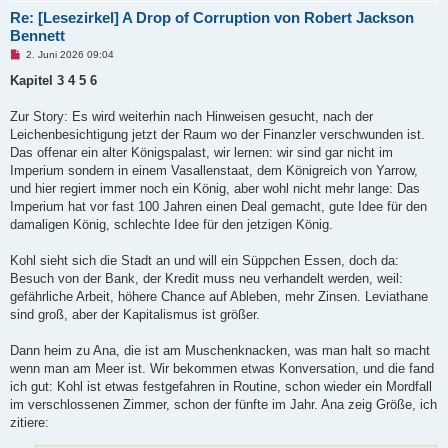
Re: [Lesezirkel] A Drop of Corruption von Robert Jackson
Bennett
U
2. Juni 2026 09:04
n
g
Kapitel 3 4 5 6
e
l
e
Zur Story: Es wird weiterhin nach Hinweisen gesucht, nach der
s
Leichenbesichtigung jetzt der Raum wo der Finanzler verschwunden ist.
e
n
Das offenar ein alter Königspalast, wir lernen: wir sind gar nicht im
e
Imperium sondern in einem Vasallenstaat, dem Königreich von Yarrow,
r
B
und hier regiert immer noch ein König, aber wohl nicht mehr lange: Das
e
Imperium hat vor fast 100 Jahren einen Deal gemacht, gute Idee für den
i
t
damaligen König, schlechte Idee für den jetzigen König.
r
a
g
Kohl sieht sich die Stadt an und will ein Süppchen Essen, doch da:
Besuch von der Bank, der Kredit muss neu verhandelt werden, weil:
gefährliche Arbeit, höhere Chance auf Ableben, mehr Zinsen. Leviathane
sind groß, aber der Kapitalismus ist größer.
Dann heim zu Ana, die ist am Muschenknacken, was man halt so macht
wenn man am Meer ist. Wir bekommen etwas Konversation, und die fand
ich gut: Kohl ist etwas festgefahren in Routine, schon wieder ein Mordfall
im verschlossenen Zimmer, schon der fünfte im Jahr. Ana zeig Größe, ich
zitiere: