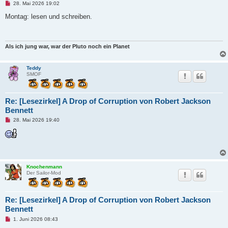
U
28. Mai 2026 19:02
n
g
Montag: lesen und schreiben.
e
l
e
s
e
Als ich jung war, war der Pluto noch ein Planet
n
e
r
Teddy
B
SMOF
e
i
t
r
Re: [Lesezirkel] A Drop of Corruption von Robert Jackson
a
g
Bennett
U
28. Mai 2026 19:40
n
g
e
l
e
s
e
Knochenmann
n
Der Sailor-Mod
e
r
B
e
Re: [Lesezirkel] A Drop of Corruption von Robert Jackson
i
t
Bennett
r
a
U
1. Juni 2026 08:43
g
n