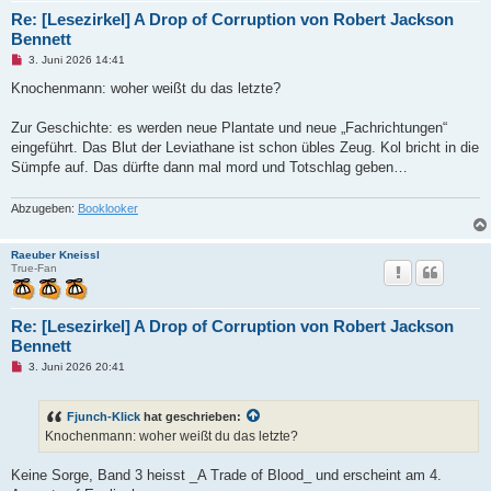
Re: [Lesezirkel] A Drop of Corruption von Robert Jackson
Bennett
U
3. Juni 2026 14:41
n
g
Knochenmann: woher weißt du das letzte?
e
l
e
Zur Geschichte: es werden neue Plantate und neue „Fachrichtungen“
s
eingeführt. Das Blut der Leviathane ist schon übles Zeug. Kol bricht in die
e
n
Sümpfe auf. Das dürfte dann mal mord und Totschlag geben…
e
r
B
Abzugeben:
Booklooker
e
i
t
Raeuber Kneissl
r
True-Fan
a
g
Re: [Lesezirkel] A Drop of Corruption von Robert Jackson
Bennett
U
3. Juni 2026 20:41
n
g
e
Fjunch-Klick
hat geschrieben:
l
e
Knochenmann: woher weißt du das letzte?
s
e
n
Keine Sorge, Band 3 heisst _A Trade of Blood_ und erscheint am 4.
e