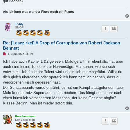
gut riechen).
Als ich jung war, war der Pluto noch ein Planet
Teddy
SMOF
Re: [Lesezirkel] A Drop of Corruption von Robert Jackson
Bennett
U
1. Juni 2026 16:39
n
g
Ich habe auch Kapitel 1 &2 gelesen. Malo gefällt mir ebenfalls, hat aber
e
auch eine kleine Tendenz zur Nervensäge. Mal sehen, wie sie sich
l
e
entwickelt. Ich finde, ihr Talent wird unheimlich gut eingeführt: Willst du
s
dich gleich übergeben oder später? Ich kann nämlich riechen, dass du
e
n
verdorbenen Fisch gegessen hast.
e
Der Schatzbeamte wurde entführt, es hat ein Kampf stattgefunden, aber
r
B
Malo konnte trotz Supernase nichts riechen. Das klingt doch sehr nach
e
einen künstlich verbesserten Menschen, der keine Gerüche abgibt?
i
t
Klasse Beginn. Man ist wieder sofort drin.
r
a
g
Knochenmann
Der Sailor-Mod